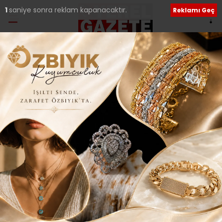
Ana Sayfa
›
İLÇELERDEN HABERLER
ÜMRANİYE ‘TEMİZ İLÇE’
UNVANINI
KAPTIRMIYOR..
Giriş: 20-01-2017 21:48
Güncelleme: 04-08-2018 01:34
193
İLÇELERDEN HABERLER
Yerel Haberler