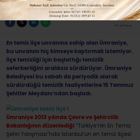
ABONE OL
En temiz ilçe unvanına sahip olan Ümraniye,
bu unvanını hiç kimseye kaptırmak istemiyor.
İlçe temizliği için başlattığı temizlik
seferberliğini aralıksız sürdürüyor. Ümraniye
Belediyesi bu sabah da periyodik olarak
sürdürdüğü temizlik faaliyetlerine 15 Temmuz
Şehitler Meydanı’ndan başladı.
Ümraniye 2013 yılında Çevre ve Şehircilik
Bakanlığının düzenlediği
“Türkiye’nin En Temiz
Şehri Yarışması”nda İstanbul’un en temiz ilçesi