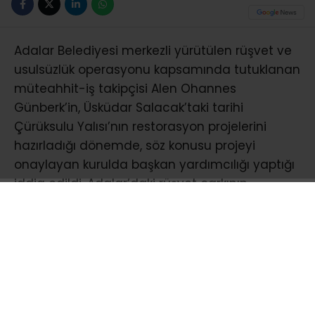
Adalar Belediyesi merkezli yürütülen rüşvet ve
usulsüzlük operasyonu kapsamında tutuklanan
müteahhit-iş takipçisi Alen Ohannes
Günberk’in, Üsküdar Salacak’taki tarihi
Çürüksulu Yalısı’nın restorasyon projelerini
hazırladığı dönemde, söz konusu projeyi
onaylayan kurulda başkan yardımcılığı yaptığı
iddia edildi. Adalar’daki rüşvet çarkının
ardından ortaya çıkan bu yeni gelişme,
Günberk’in yürüttüğü diğer projeleri de hukuki
şüphelerin odağına taşıdı..