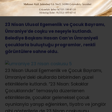
ABONE OL
23 Nisan Ulusal Egemenlik ve Çocuk Bayramı,
Ümraniye’de coşku ve neşeyle kutlandı.
Belediye Başkanı Hasan Can’ın Ümraniyeli
çocuklarla buluştuğu programlar, renkli
görüntülere sahne oldu.
23 Nisan Ulusal Egemenlik ve Çocuk Bayramı,
Ümraniye’deki okullarda birbirinden güzel
etkinliklerle kutlandı. “23 Nisan: Sokaklar
Çocuklarındır” temasıyla düzenlenen
etkinliklerde, çocuklar geleneksel çocuk
oyunlarıyla yarışıp eğlenirken, tiyatro ve jonglör
gibi gösterilerle de 23 Nisan coşkusunu