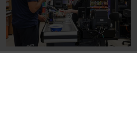
Ümraniye’de belirli periyotlarla
gerçekleştirilen denetimlerde,
marketlerde
satışa sunulan ürünlerin son kullanma tarihleri,
muhafaza ve saklama koşulları, hijyen
standartları ile raf ve kasa fiyatlarının birbiriyle
uyumlu olup olmadığı titizlikle kontrol ediliyor.
Özellikle son kullanma tarihi geçmiş ürünlerin
satışının önüne geçilmesine yönelik
incelemeler büyük bir hassasiyetle yürütülüyor.