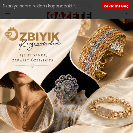
Ana Sayfa
›
İLÇELERDEN HABERLER
ÜMRANİYE’DE 23 NİSAN
COŞKUSU..
Giriş: 24-04-2016 14:37
Güncelleme: 24-04-2016 14:37
295
İLÇELERDEN HABERLER
Yerel Haberler