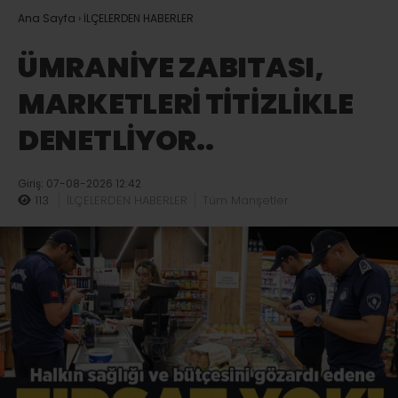
Ana Sayfa
›
İLÇELERDEN HABERLER
ÜMRANİYE ZABITASI,
MARKETLERİ TİTİZLİKLE
DENETLİYOR..
Giriş: 07-08-2026 12:42
113
İLÇELERDEN HABERLER
Tüm Manşetler