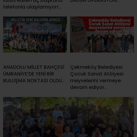
iddia edilen üç başkana
DALGA OPERASYON..
telefonla ulaşılamıyor!..
ANADOLU MİLLET BAHÇESİ
Çekmeköy Belediyesi
ÜMRANİYE’DE YENİ BİR
Çocuk Sanat Atölyesi
BULUŞMA NOKTASI OLDU..
meyvelerini vermeye
devam ediyor..