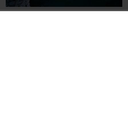
Dernek tarafından hazırlanan Balkan
Ansiklopedisi,
Balkanların tarih, coğrafya,
kültür ve medeniyet alanlarını kapsayan,
yaklaşık 1000 maddeden oluşacak kapsamlı bir
başvuru eseri olacak. Beş asrı aşan Osmanlı
geçmişine sahip Balkan coğrafyasındaki Türk
ve İslam medeniyetine ait birikimin gelecek
nesillere aktarılmasını amaçlayan eser; önemli
tarihî olaylar, devletler, yöneticiler, ilim ve
sanat insanları, edebî ve kültürel kurumlar,
mimari eserler, yerleşim merkezleri, düşünce
akımları ve Türk kültürüyle bağlantılı
şahsiyetleri içerecek.