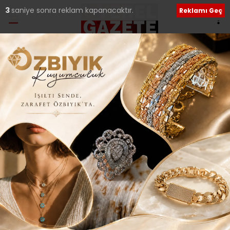
2
saniye sonra reklam kapanacaktır.
Reklamı Geç
Ana Sayfa
›
Kültür Sanat
ÜMRANİYE’DE OKUR
YAZAR BULUŞMASI
Giriş: 10-02-2015 21:52
228
Kültür Sanat
Yerel Haberler
ABONE OL