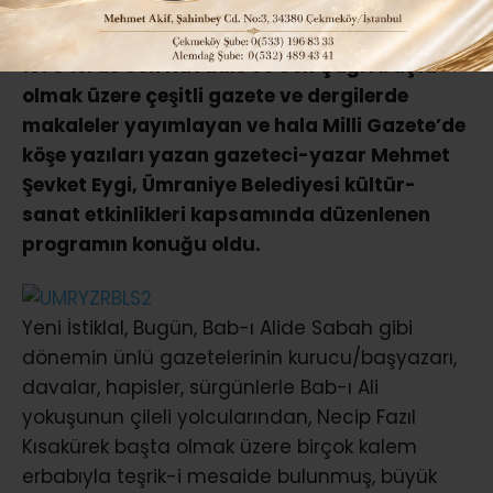
1970’lerde Son Havadis ve Son Çağrı başta
olmak üzere çeşitli gazete ve dergilerde
makaleler yayımlayan ve hala Milli Gazete’de
köşe yazıları yazan gazeteci-yazar Mehmet
Şevket Eygi, Ümraniye Belediyesi kültür-
sanat etkinlikleri kapsamında düzenlenen
programın konuğu oldu.
Yeni İstiklal, Bugün, Bab-ı Alide Sabah gibi
dönemin ünlü gazetelerinin kurucu/başyazarı,
davalar, hapisler, sürgünlerle Bab-ı Ali
yokuşunun çileli yolcularından, Necip Fazıl
Kısakürek başta olmak üzere birçok kalem
erbabıyla teşrik-i mesaide bulunmuş, büyük