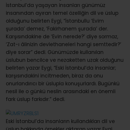
İstanbul’da yaşayan insanları günümüz
insanından ayıran temel özelliğin dil ve üslup
olduğunu belirten Eygi, “İstanbullu ‘Evim
şurada’ demez, ‘Fakirhanem şurada’ der.
Karşısındakine de ‘Evin nerede?’ diye sormaz,
‘Zat-ı âlinizin devlethaneleri hangi semttedir?’
diye sorar” dedi. Günümüzde kullanılan
üslubun bencilce ve nezaketten uzak olduğunu
belirten yazar Eygi, “Eski İstanbul’da insanlar;
karşısındakini incitmeden, biraz da onu
onurlandırıcı bir üslupla konuşurlardı. Bugünkü
nesil ile o günkü neslin arasındaki en önemli
fark üslup farkıdır.” dedi.
Eski İstanbul’da insanların kullandıkları dil ve
üslup hakkında örnekler aktaran yazar Eygi,