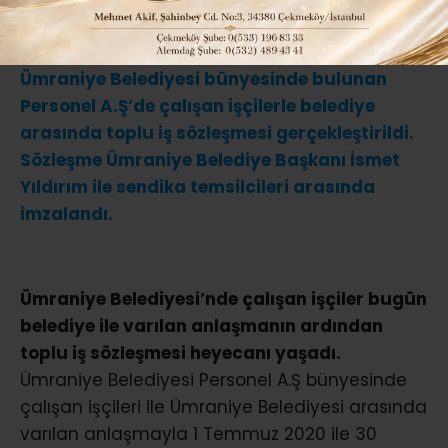
ABONE OL
Ümraniye Belediyesi bünyesinde bulunan
Personel A.Ş’de çalışan işçilerle belediye
arasında toplu iş sözleşmesi gerçekleştirildi.
Sözleşme Ümraniye Belediye Başkanı İsmet
Yıldırım ile sendika temsilcileri arasında
imzalandı.
Ümraniye Belediyesi’nde çalışan işçiler bugün
belediye ile varılan anlaşmanın ardından
toplu iş sözleşmesi heyecanı yaşadı.
Ümraniye Belediyesi Personel A.Ş bünyesinde
çalışan işçileri ile Ümraniye Belediyesi arasında
varılan anlaşmayla 1 Temmuz 2020 ile 30