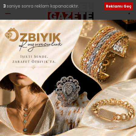
2
saniye sonra reklam kapanacaktır.
Reklamı Geç
Ana Sayfa
›
Tüm Manşetler
ÜMRANİYE’DE TOPLU
SÖZLEŞME SEVİNCİ..
Giriş: 02-10-2020 21:57
425
Tüm Manşetler
Güncelleme: 02-10-2020 21:57