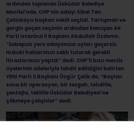
ardından toplanan Üsküdar Belediye
Meclisi’nde, CHP’nin adayı Sibel Tan
Çetinkaya başkan vekili seçildi. Tartışmalı ve
gergin geçen seçimin ardından konuşan AK
Parti İstanbul İl Başkanı Abdullah Özdemir,
“Sebepsiz yere adayımızın oyları geçersiz.
Hukuki haklarımızı saklı tutarak gerekli
itirazlarımızı yaptık” dedi. CHP’li bazı meclis
üyelerinin aileleriyle tehdit edildiğini belirten
YENİ Parti İl Başkanı Özgür Çelik de, “Baştan
sona bir operasyon, bir tezgah, tehditle,
şantajla, teklifle Üsküdar Belediyesi’ne
çökmeye çalıştılar” dedi.