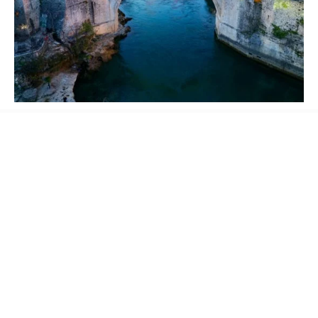
Dernek tarafından hazırlanan Balkan
Ansiklopedisi,
Balkanların tarih, coğrafya,
kültür ve medeniyet alanlarını kapsayan,
yaklaşık 1000 maddeden oluşacak kapsamlı bir
başvuru eseri olacak. Beş asrı aşan Osmanlı
geçmişine sahip Balkan coğrafyasındaki Türk
ve İslam medeniyetine ait birikimin gelecek
nesillere aktarılmasını amaçlayan eser; önemli
tarihî olaylar, devletler, yöneticiler, ilim ve
sanat insanları, edebî ve kültürel kurumlar,