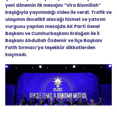
yeni dönemin ilk mesajını “Vira Bismillah”
başlığıyla yayınladığı video ile verdi. Trafik ve
ulaşımın öncelikli olacağı hizmet ve yatırım
vurgusu yapılan mesajda AK Parti Genel
Başkanı ve Cumhurbaşkanı Erdoğan ile İl
Başkanı Abdullah Özdemir ve İlçe Başkanı
Fatih Sırmacı’ya teşekkür dikkatlerden
kaçmadı.