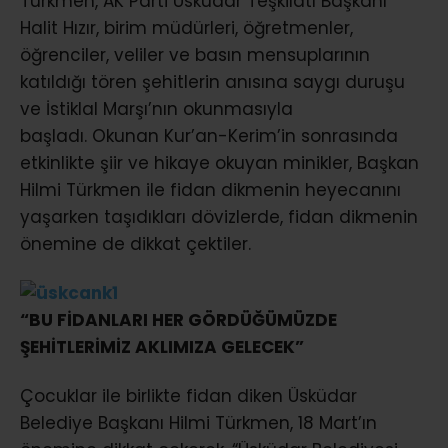
Türkmen, AK Parti Üsküdar Teşkilatı Başkanı
Halit Hızır, birim müdürleri, öğretmenler,
öğrenciler, veliler ve basın mensuplarının
katıldığı tören şehitlerin anısına saygı duruşu
ve İstiklal Marşı’nın okunmasıyla
başladı. Okunan Kur’an-Kerim’in sonrasında
etkinlikte şiir ve hikaye okuyan minikler, Başkan
Hilmi Türkmen ile fidan dikmenin heyecanını
yaşarken taşıdıkları dövizlerde, fidan dikmenin
önemine de dikkat çektiler.
“BU FİDANLARI HER GÖRDÜĞÜMÜZDE
ŞEHİTLERİMİZ AKLIMIZA GELECEK”
Çocuklar ile birlikte fidan diken Üsküdar
Belediye Başkanı Hilmi Türkmen, 18 Mart’ın