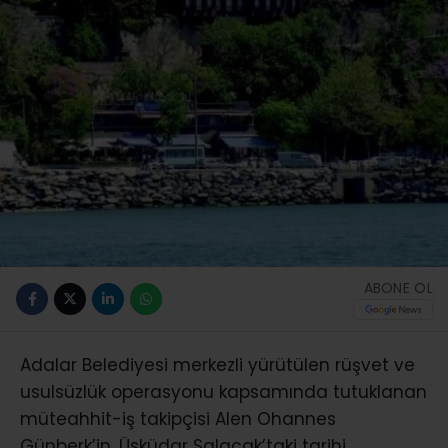
ABONE OL
Adalar Belediyesi merkezli yürütülen rüşvet ve
usulsüzlük operasyonu kapsamında tutuklanan
müteahhit-iş takipçisi Alen Ohannes
Günberk’in, Üsküdar Salacak’taki tarihi