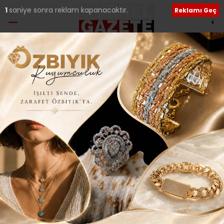
Ana Sayfa
›
İLÇELERDEN HABERLER
ÜSKÜDAR’DA DUALAR
ÇANAKKALE ŞEHİTLERİ
İÇİN YÜKSELDİ
Giriş: 18-03-2015 20:55
175
İLÇELERDEN HABERLER
Tüm Manşetler