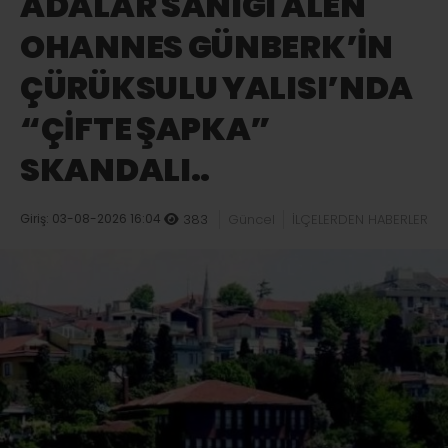
ADALAR SANIĞI ALEN
OHANNES GÜNBERK’İN
ÇÜRÜKSULU YALISI’NDA
“ÇİFTE ŞAPKA”
SKANDALI..
Giriş: 03-08-2026 16:04
383
Güncel
İLÇELERDEN HABERLER