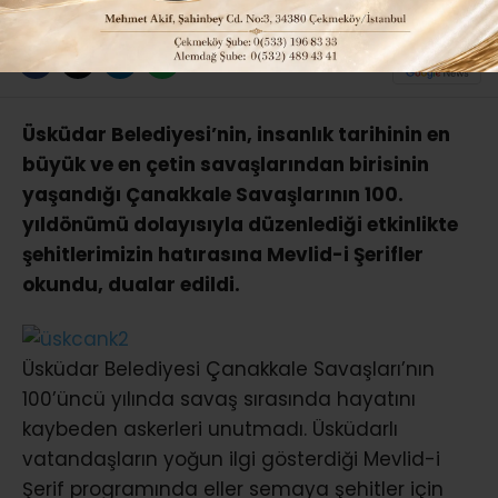
ABONE OL
Üsküdar Belediyesi’nin, insanlık tarihinin en
büyük ve en çetin savaşlarından birisinin
yaşandığı Çanakkale Savaşlarının 100.
yıldönümü dolayısıyla düzenlediği etkinlikte
şehitlerimizin hatırasına Mevlid-i Şerifler
okundu, dualar edildi.
Üsküdar Belediyesi Çanakkale Savaşları’nın
100’üncü yılında savaş sırasında hayatını
kaybeden askerleri unutmadı. Üsküdarlı
vatandaşların yoğun ilgi gösterdiği Mevlid-i
Şerif programında eller semaya şehitler için