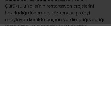
Çürüksulu Yalısı’nın restorasyon projelerini
hazırladığı dönemde, söz konusu projeyi
onaylayan kurulda başkan yardımcılığı yaptığı
iddia edildi. Adalar’daki rüşvet çarkının
ardından ortaya çıkan bu yeni gelişme,
Günberk’in yürüttüğü diğer projeleri de hukuki
şüphelerin odağına taşıdı..
İstanbul Anadolu Cumhuriyet Başsavcılığı