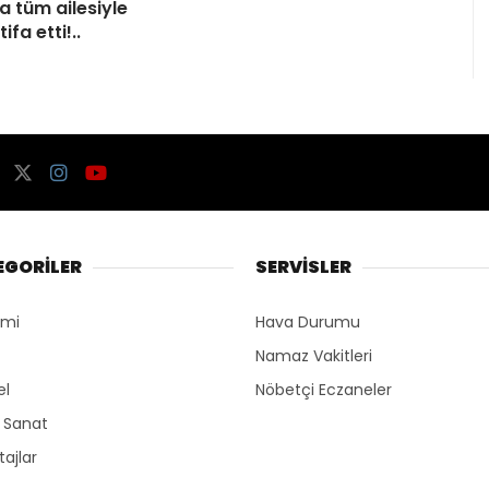
a tüm ailesiyle
tifa etti!..
EGORİLER
SERVİSLER
omi
Hava Durumu
Namaz Vakitleri
el
Nöbetçi Eczaneler
r Sanat
ajlar