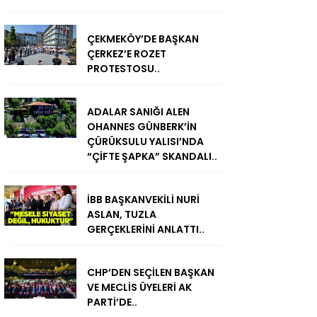
ÇEKMEKÖY’DE BAŞKAN
ÇERKEZ’E ROZET
PROTESTOSU..
ADALAR SANIĞI ALEN
OHANNES GÜNBERK’İN
ÇÜRÜKSULU YALISI’NDA
“ÇİFTE ŞAPKA” SKANDALI..
İBB BAŞKANVEKİLİ NURİ
ASLAN, TUZLA
GERÇEKLERİNİ ANLATTI..
CHP’DEN SEÇİLEN BAŞKAN
VE MECLİS ÜYELERİ AK
PARTİ’DE..