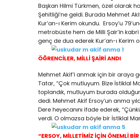
Başkan Hilmi Türkmen, özel olarak h
Şehitliği’ne geldi. Burada Mehmet Aki
Kur’an-ı Kerim okundu. Ersoy’u 79’
metrobüste hem de Milli Şair’in kabri b
genç de dua ederek Kur’an-ı Kerim o
ÖĞRENCİLER, MİLLİ ŞAİRİ ANDI
Mehmet Akif’i anmak için bir araya ge
Tatar, “Çok mutluyum. Bize İstiklal Ma
toplandık, mutluyum burada olduğum 
dedi. Mehmet Akif Ersoy’un anma yıl
Dere heyecanını ifade ederek, “Çünkü 
verdi. O olmazsa böyle bir İstiklal Ma
“ERSOY, MİLLETİMİZ İÇİN ÖNEMLİ BİR 