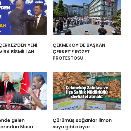
ERKEZ’DEN YENİ
ÇEKMEKÖY’DE BAŞKAN
İRA BİSMİLLAH
ÇERKEZ’E ROZET
PROTESTOSU..
önde gelen
Çürümüş soğanlar limon
larından Musa
suyu gibi akıyor…