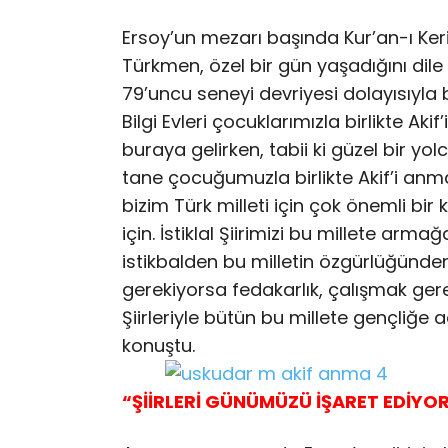
Ersoy’un mezarı başında Kur’an-ı Ke
Türkmen, özel bir gün yaşadığını dile
79’uncu seneyi devriyesi dolayısıyla 
Bilgi Evleri çocuklarımızla birlikte Ak
buraya gelirken, tabii ki güzel bir yo
tane çocuğumuzla birlikte Akif’i an
bizim Türk milleti için çok önemli bir ki
için. İstiklal Şiirimizi bu millete arm
istikbalden bu milletin özgürlüğünd
gerekiyorsa fedakarlık, çalışmak ger
Şiirleriyle bütün bu millete gençliğe
konuştu.
“ŞİİRLERİ GÜNÜMÜZÜ İŞARET EDİYO