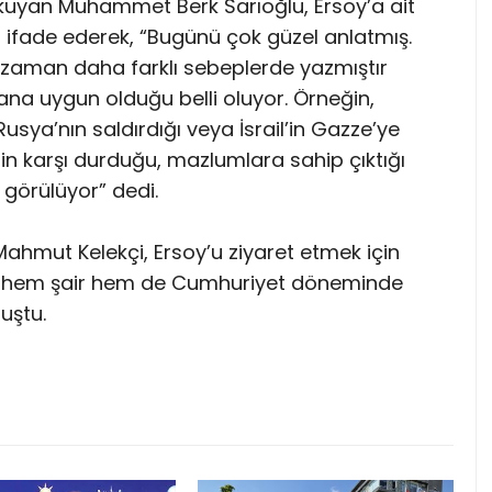
kuyan Muhammet Berk Sarıoğlu, Ersoy’a ait
 ifade ederek, “Bugünü çok güzel anlatmış.
o zaman daha farklı sebeplerde yazmıştır
ana uygun olduğu belli oluyor. Örneğin,
sya’nın saldırdığı veya İsrail’in Gazze’ye
’nin karşı durduğu, mazlumlara sahip çıktığı
i görülüyor” dedi.
ahmut Kelekçi, Ersoy’u ziyaret etmek için
için hem şair hem de Cumhuriyet döneminde
uştu.