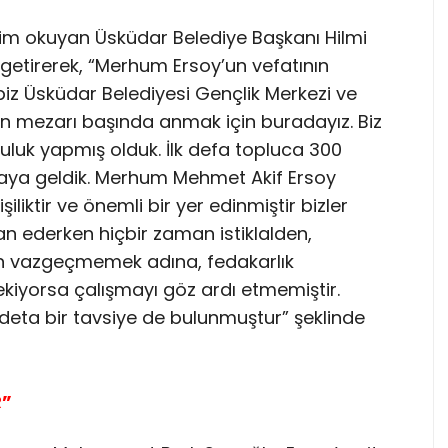
rim okuyan Üsküdar Belediye Başkanı Hilmi
 getirerek, “Merhum Ersoy’un vefatının
biz Üsküdar Belediyesi Gençlik Merkezi ve
if’in mezarı başında anmak için buradayız. Biz
lculuk yapmış olduk. İlk defa topluca 300
maya geldik. Merhum Mehmet Akif Ersoy
şiliktir ve önemli bir yer edinmiştir bizler
ağan ederken hiçbir zaman istiklalden,
en vazgeçmemek adına, fedakarlık
ekiyorsa çalışmayı göz ardı etmemiştir.
 adeta bir tavsiye de bulunmuştur” şeklinde
R”