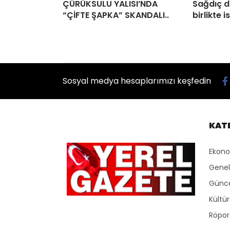
ÇÜRÜKSULU YALISI’NDA
Sağdıç d
“ÇİFTE ŞAPKA” SKANDALI..
birlikte is
Sosyal medya hesaplarımızı keşfedin
KAT
Ekon
Genel
Günc
Kültü
Röport