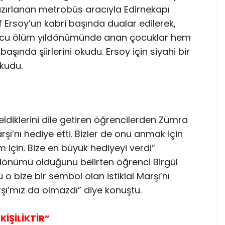
azırlanan metrobüs aracıyla Edirnekapı
f Ersoy’un kabri başında dualar edilerek,
uncu ölüm yıldönümünde anan çocuklar hem
aşında şiirlerini okudu. Ersoy için siyahi bir
kudu.
ldiklerini dile getiren öğrencilerden Zümra
rşı’nı hediye etti. Bizler de onu anmak için
için. Bize en büyük hediyeyi verdi”
dönümü olduğunu belirten öğrenci Birgül
o bize bir sembol olan İstiklal Marşı’nı
rşı’mız da olmazdı” diye konuştu.
KİŞİLİKTİR”