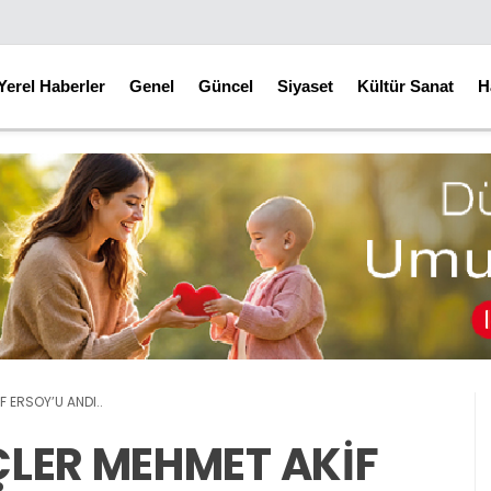
Yerel Haberler
Genel
Güncel
Siyaset
Kültür Sanat
H
 ERSOY’U ANDI..
LER MEHMET AKİF