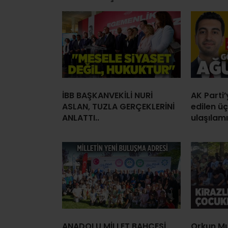
İBB BAŞKANVEKİLİ NURİ
AK Parti
ASLAN, TUZLA GERÇEKLERİNİ
edilen ü
ANLATTI..
ulaşılamı
ANADOLU MİLLET BAHÇESİ
Orkun Mu