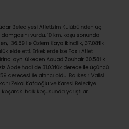
dar Belediyesi Atletizim Kulübü’nden üç
a damgasını vurdu. 10 km. koşu sonunda
en, 36.59 ile Özlem Kaya ikincilik, 37.08′lik
 elde etti. Erkeklerde ise Faslı Atlet
birinci aynı ülkeden Aouad Zouhair 30.58′lik
aziz Abdelhadi de 31.03′lük derece ile üçüncü
9 derecesi ile altıncı oldu. Balıkesir Valisi
kanı Zekai Kafaoğlu ve Karesi Belediye
 koşarak halk koşusunda yarıştılar.