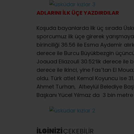
ADLARINI İLK ÜÇE YAZDIRDILAR
Koşuda bayanlarda ilk üç sırada Üskü
sporcumuz ilk üçe girerek yarışmay
birinciliği 36.56 ile Esma Aydemir alırk
derece ile Burcu Büyükbezgin üçüncülük
Joauad Eliazouli 30.52′lik derece ile 
derece ile ikinci, yine Fas’tan El Mou
oldu. Türk atlet Kemal Koyuncu ise 31.5
Ahmet Turhan, Altıeylül Belediye Baş
Başkanı Yücel Yılmaz da 3 bin metre
İLGİNİZİ
ÇEKEBİLİR