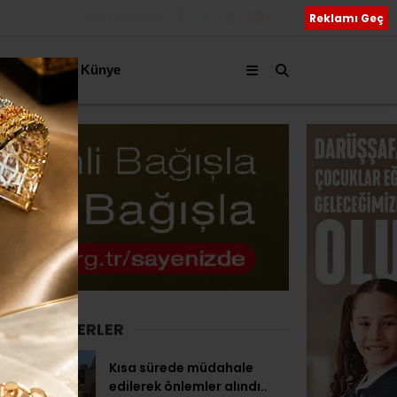
Bizi Takip Edin
Reklamı Geç
akkımızda
Künye
SON HABERLER
Kısa sürede müdahale
edilerek önlemler alındı..