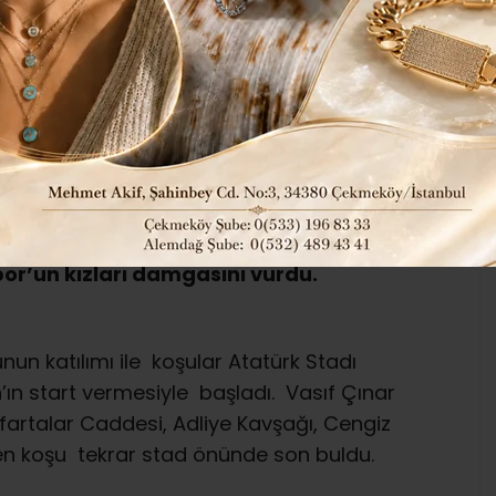
203
Yerel Haberler
ABONE OL
alıkesir’de düzenlenen 6. İsmail Akçay
or’un kızları damgasını vurdu.
un katılımı ile koşular Atatürk Stadı
’ın start vermesiyle başladı. Vasıf Çınar
afartalar Caddesi, Adliye Kavşağı, Cengiz
n koşu tekrar stad önünde son buldu.