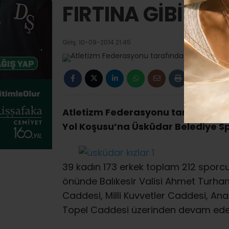
FIRTINA GİBİ ESTİ
Giriş: 10-09-2014 21:45
Atletizm Federasyonu tarafından B
Yol Koşusu’na Üsküdar Belediye Sp
39 kadın 173 erkek toplam 212 sporcun
önünde Balıkesir Valisi Ahmet Turhan
Caddesi, Milli Kuvvetler Caddesi, An
Topel Caddesi üzerinden devam ede