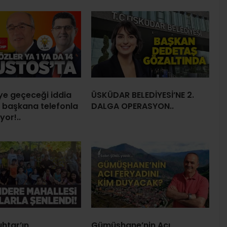
’ye geçeceği iddia
ÜSKÜDAR BELEDİYESİ’NE 2.
ç başkana telefonla
DALGA OPERASYON..
yor!..
htar’ın
Gümüşhane’nin Acı