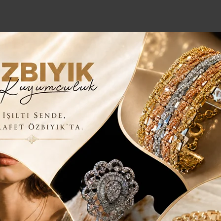
Yerel Haberler
Genel
Güncel
Siyaset
Kültür Sanat
H
R’DE FIRTINA GİBİ ESTİ
R BALIKESİR’DE