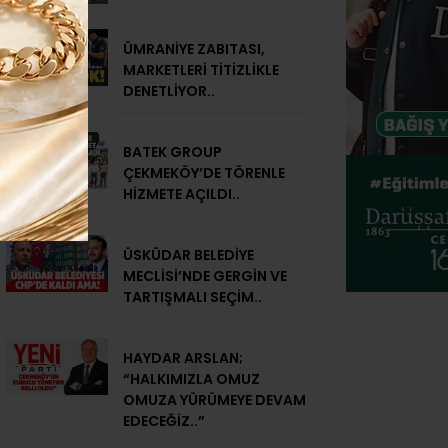
ÜMRANİYE ZABITASI,
MARKETLERİ TİTİZLİKLE
DENETLİYOR..
BATEK GROUP
ÇEKMEKÖY’DE TÖRENLE
HİZMETE AÇILDI..
ÜSKÜDAR BELEDİYE
MECLİSİ’NDE GERGİN VE
TARTIŞMALI SEÇİM..
HAYDAR ARSLAN;
“HALKIMIZLA OMUZ
OMUZA YÜRÜMEYE DEVAM
EDECEĞİZ..”