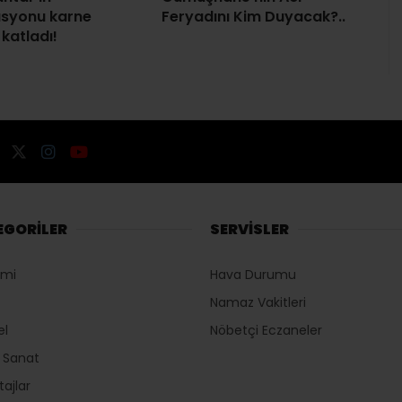
asyonu karne
Feryadını Kim Duyacak?..
 katladı!
EGORİLER
SERVİSLER
omi
Hava Durumu
Namaz Vakitleri
el
Nöbetçi Eczaneler
r Sanat
ajlar