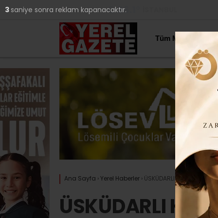
26.1
°
İSTANBUL
2
saniye sonra reklam kapanacaktır.
YAZARLAR
Tüm Manşetler
Ana Sayfa
›
Yerel Haberler
›
ÜSKÜDARLI KIZLAR BALIKESİ
ÜSKÜDARLI KIZLA