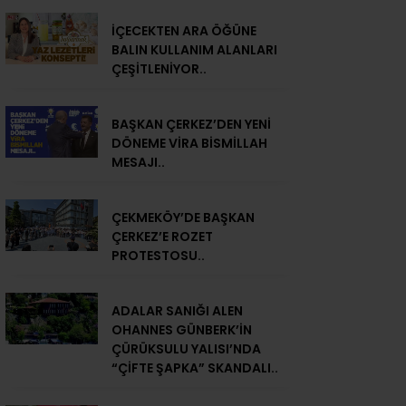
İÇECEKTEN ARA ÖĞÜNE
BALIN KULLANIM ALANLARI
ÇEŞİTLENİYOR..
BAŞKAN ÇERKEZ’DEN YENİ
DÖNEME VİRA BİSMİLLAH
MESAJI..
ÇEKMEKÖY’DE BAŞKAN
ÇERKEZ’E ROZET
PROTESTOSU..
ADALAR SANIĞI ALEN
OHANNES GÜNBERK’İN
ÇÜRÜKSULU YALISI’NDA
“ÇİFTE ŞAPKA” SKANDALI..