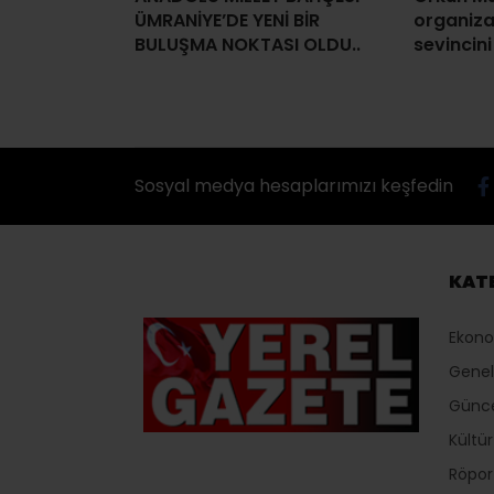
ÜMRANİYE’DE YENİ BİR
organiz
BULUŞMA NOKTASI OLDU..
sevincini
Sosyal medya hesaplarımızı keşfedin
KAT
Ekon
Genel
Günc
Kültü
Röport