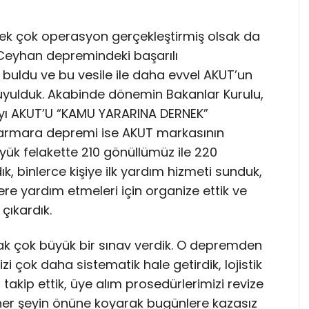
pek çok operasyon gerçekleştirmiş olsak da
eyhan depremindeki başarılı
buldu ve bu vesile ile daha evvel AKUT’un
uyulduk. Akabinde dönemin Bakanlar Kurulu,
yı AKUT’U “KAMU YARARINA DERNEK”
Marmara depremi ise AKUT markasının
ük felakette 210 gönüllümüz ile 220
k, binlerce kişiye ilk yardım hizmeti sunduk,
re yardım etmeleri için organize ettik ve
çıkardık.
k çok büyük bir sınav verdik. O depremden
i çok daha sistematik hale getirdik, lojistik
akip ettik, üye alım prosedürlerimizi revize
izi her şeyin önüne koyarak bugünlere kazasız