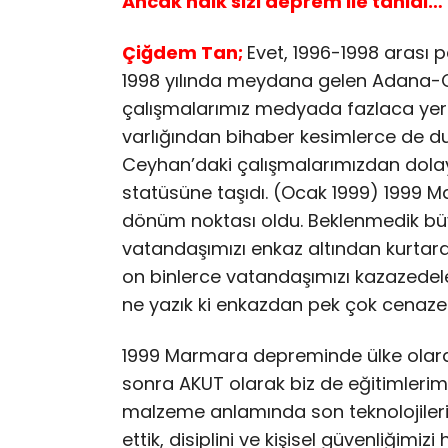
Ancak halk sizi deprem ile tanıdı…
Çiğdem Tan;
Evet, 1996-1998 arası 
1998 yılında meydana gelen Adana-C
çalışmalarımız medyada fazlaca yer 
varlığından bihaber kesimlerce de d
Ceyhan’daki çalışmalarımızdan dola
statüsüne taşıdı. (Ocak 1999) 1999 
dönüm noktası oldu. Beklenmedik büy
vatandaşımızı enkaz altından kurtardı
on binlerce vatandaşımızı kazazedele
ne yazık ki enkazdan pek çok cenaze 
1999 Marmara depreminde ülke olara
sonra AKUT olarak biz de eğitimlerimiz
malzeme anlamında son teknolojileri t
ettik, disiplini ve kişisel güvenliğim