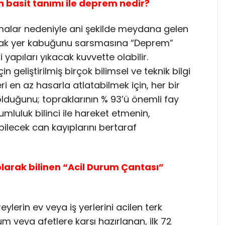
 basit tanımı ile deprem nedir?
lmalar nedeniyle ani şekilde meydana gelen
ılarak yer kabuğunu sarsmasına “Deprem”
yapıları yıkacak kuvvette olabilir.
liştirilmiş birçok bilimsel ve teknik bilgi
ri en az hasarla atlatabilmek için, her bir
olduğunu; topraklarının % 93’ü önemli fay
umluluk bilinci ile hareket etmenin,
ilecek can kayıplarını bertaraf
arak bilinen “Acil Durum Çantası”
ylerin ev veya iş yerlerini acilen terk
m veya afetlere karşı hazırlanan, ilk 72