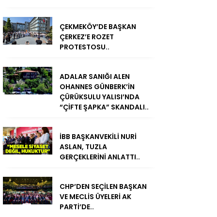
ÇEKMEKÖY’DE BAŞKAN
ÇERKEZ’E ROZET
PROTESTOSU..
ADALAR SANIĞI ALEN
OHANNES GÜNBERK’İN
ÇÜRÜKSULU YALISI’NDA
“ÇİFTE ŞAPKA” SKANDALI..
İBB BAŞKANVEKİLİ NURİ
ASLAN, TUZLA
GERÇEKLERİNİ ANLATTI..
CHP’DEN SEÇİLEN BAŞKAN
VE MECLİS ÜYELERİ AK
PARTİ’DE..