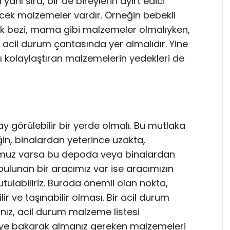
anı sıra, bir de bireylerin ayırt edici
ecek malzemeler vardır. Örneğin bebekli
ek bezi, mama gibi malzemeler olmalıyken,
rı acil durum çantasında yer almalıdır. Yine
nı kolaylaştıran malzemelerin yedekleri de
lay görülebilir bir yerde olmalı. Bu mutlaka
in, binalardan yeterince uzakta,
omuz varsa bu depoda veya binalardan
bulunan bir aracımız var ise aracımızın
tulabiliriz. Burada önemli olan nokta,
lir ve taşınabilir olması. Bir acil durum
nız, acil durum malzeme listesi
isteye bakarak almanız gereken malzemeleri