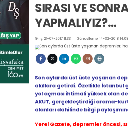
SIRASI VE SONR
YAPMALIYIZ?…
Giriş: 21-07-2017 11:33
Güncelleme: 14-02-2018 14:0
Son aylarda üst üste yaşanan depr
akıllara getirdi. Özellikle İstanbu
yol açması ihtimali yüksek olan 
AKUT, gerçekleştirdiği arama-kurt
alanları dahilinde bilgi paylaşı
Yerel Gazete, depremler öncesi, s