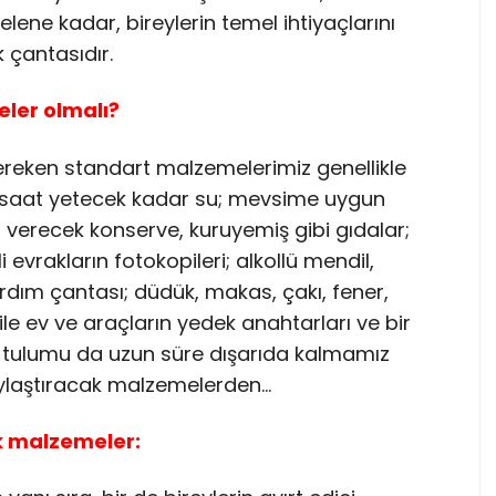
lene kadar, bireylerin temel ihtiyaçlarını
 çantasıdır.
eler olmalı?
reken standart malzemelerimiz genellikle
72 saat yetecek kadar su; mevsime uygun
ji verecek konserve, kuruyemiş gibi gıdalar;
 evrakların fotokopileri; alkollü mendil,
ardım çantası; düdük, makas, çakı, fener,
 ile ev ve araçların yedek anahtarları ve bir
tulumu da uzun süre dışarıda kalmamız
ylaştıracak malzemelerden…
k malzemeler: