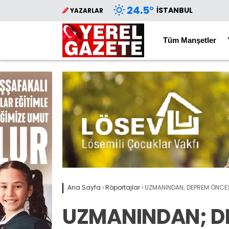
24.5
°
İSTANBUL
YAZARLAR
Tüm Manşetler
Ana Sayfa
›
Röportajlar
›
UZMANINDAN; DEPREM ÖNCESİ
UZMANINDAN; D