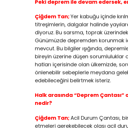
Peki deprem ile devam edersek, en
Çiğdem Tan;
Yer kabuğu içinde kırı
titreşimlerin, dalgalar halinde yay
diyoruz. Bu sarsma, toprak üzerindeki 
Günümüzde depremden korunmak için ge
mevcut. Bu bilgiler ışığında, depremle
bireyin üzerine düşen sorumluluklar 
hatları içerisinde olan ülkemizde, sor
önlenebilir sebeplerle meydana geleb
edebileceğini belirtmek isteriz.
Halk arasında “Deprem Çantası” ol
nedir?
Çiğdem Tan;
Acil Durum Çantası, bire
etmeleri gerekebilecek olası acil duru