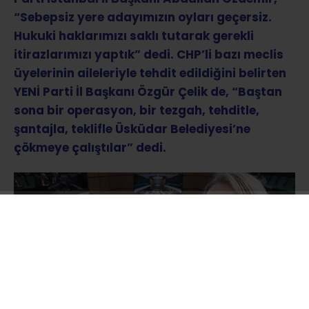
“Sebepsiz yere adayımızın oyları geçersiz.
Hukuki haklarımızı saklı tutarak gerekli
itirazlarımızı yaptık” dedi. CHP’li bazı meclis
üyelerinin aileleriyle tehdit edildiğini belirten
YENİ Parti İl Başkanı Özgür Çelik de, “Baştan
sona bir operasyon, bir tezgah, tehditle,
şantajla, teklifle Üsküdar Belediyesi’ne
çökmeye çalıştılar” dedi.