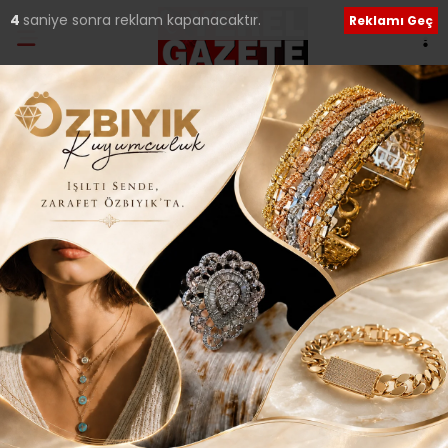
3
saniye sonra reklam kapanacaktır.
Reklamı Geç
Ana Sayfa
›
Tüm Manşetler
Uzmanlar uyardı:
“Kapınıza gelen sütün
kaynağını sorgulayın”
Giriş: 03-06-2026 11:45
38
Tüm Manşetler
Güncelleme: 03-06-2026 23:24