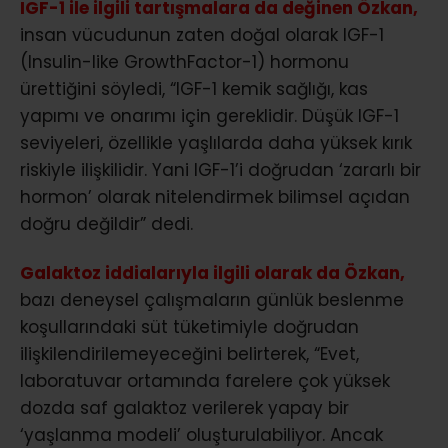
IGF-1 ile ilgili tartışmalara da değinen Özkan,
insan vücudunun zaten doğal olarak IGF-1
(Insulin-like GrowthFactor-1) hormonu
ürettiğini söyledi, “IGF-1 kemik sağlığı, kas
yapımı ve onarımı için gereklidir. Düşük IGF-1
seviyeleri, özellikle yaşlılarda daha yüksek kırık
riskiyle ilişkilidir. Yani IGF-1’i doğrudan ‘zararlı bir
hormon’ olarak nitelendirmek bilimsel açıdan
doğru değildir” dedi.
Galaktoz iddialarıyla ilgili olarak da Özkan,
bazı deneysel çalışmaların günlük beslenme
koşullarındaki süt tüketimiyle doğrudan
ilişkilendirilemeyeceğini belirterek, “Evet,
laboratuvar ortamında farelere çok yüksek
dozda saf galaktoz verilerek yapay bir
‘yaşlanma modeli’ oluşturulabiliyor. Ancak