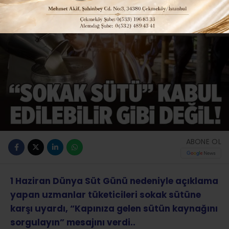
ABONE OL
1 Haziran Dünya Süt Günü nedeniyle açıklama
yapan uzmanlar tüketicileri sokak sütüne
karşı uyardı, “Kapınıza gelen sütün kaynağını
sorgulayın” mesajını verdi..