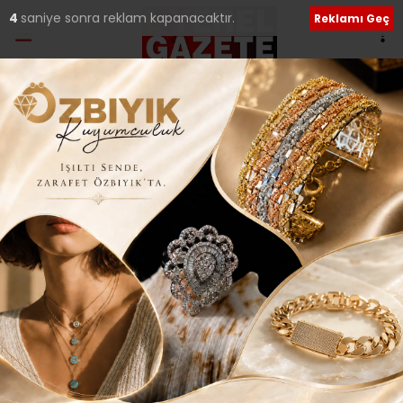
3
saniye sonra reklam kapanacaktır.
Reklamı Geç
Ana Sayfa
›
Güncel
VidsSave ile YouTube
Videoları Nasıl
İndirilebilir?
Giriş: 12-05-2026 21:52
42
Güncel
Güncelleme: 12-05-2026 21:56