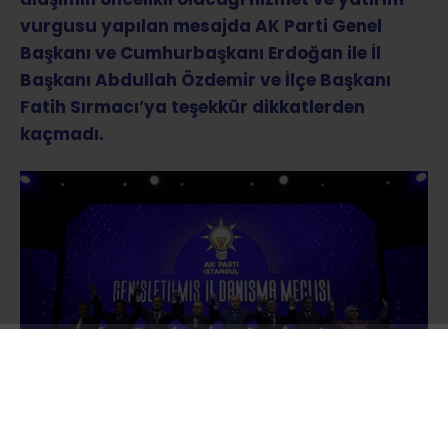
vurgusu yapılan mesajda AK Parti Genel
Başkanı ve Cumhurbaşkanı Erdoğan ile İl
Başkanı Abdullah Özdemir ve İlçe Başkanı
Fatih Sırmacı’ya teşekkür dikkatlerden
kaçmadı.