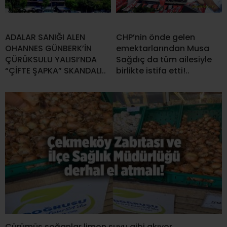
ADALAR SANIĞI ALEN
CHP’nin önde gelen
OHANNES GÜNBERK’İN
emektarlarından Musa
ÇÜRÜKSULU YALISI’NDA
Sağdıç da tüm ailesiyle
“ÇİFTE ŞAPKA” SKANDALI..
birlikte istifa etti!..
Çürümüş soğanlar limon suyu gibi akıyor…