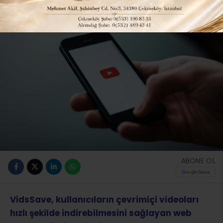
ABONE OL
VidsSave, kullanıcıların çevrimiçi videoları
hızlı şekilde indirebilmesini sağlayan web