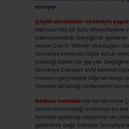
soruyor..
Çeşitli aksaklıklar nedeniyle yapı
Metrosu’nda bir türlü nihayi hedefe 
sabırsızlandırdı. Geçtiğimiz günler
Hasan Can’ın “Elimde olsa bugün hi
Ümraniye kısmında hiçbir sorun olma
yapıldığı bilinen bir gerçek. Geçtiğ
Ümraniye Canpark AVM kısmının hizme
mevsimi geçmesine rağmen boşa çıkı
hizmete alınacağı söylemlerini kuvvet
Gelinen noktada
her ne hikmetse Çe
tamamlanamadığı metronun bu kez de 
hizmete açılacağı söylemleri de o
gidebilmiş değil. Üsküdar Ümraniye a