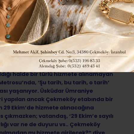
İNANAMIYOR..
293
Tüm Manşetler
ABONE OL
a hedefiyle yapımına başlanan fakat
ıldığı halde bir türlü hizmete alınamayan
osu’nda, ‘Şu tarih, bu tarih, o tarih’
sı yaşanıyor. Üsküdar Ümraniye
ri yapılan ancak Çekmeköy etabında bir
un 29 Ekim’de hizmete alınacağına
es çıkmazken; vatandaş, ‘29 Ekim’e sayılı
ırlığı var ne de duyuru vs.. Çekmeköy
pılmadan mı hizmete girilecek?” diye