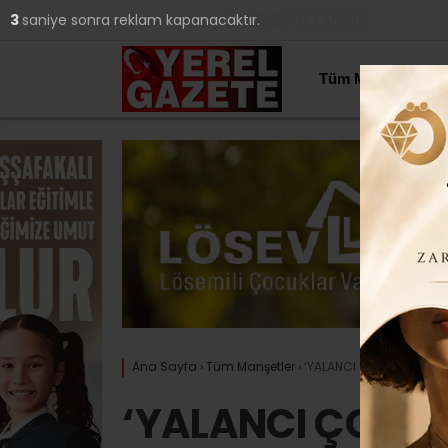
26.6
°
İSTANBUL
2
saniye sonra reklam kapanacaktır.
YAZARLAR
Tüm Manşetler
Ana Sayfa
›
Tüm Manşetler
›
‘YALANCI ÇOBAN’ MİSALİ 
‘YALANCI ÇOBAN’