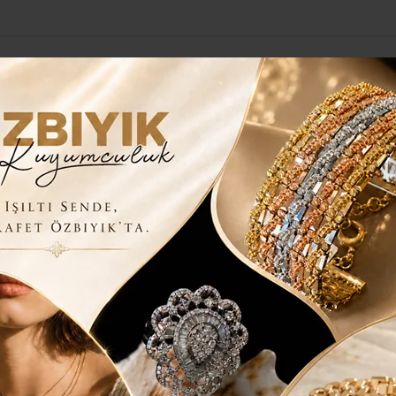
Yerel Haberler
Genel
Güncel
Siyaset
Kültür Sanat
H
KİMSE 29 EKİM TARİHİNE İNANAMIYOR..
 MİSALİ KİMSE 29