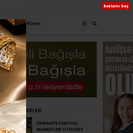
Bizi Takip Edin
Reklamı Geç
akkımızda
Künye
SON HABERLER
ÜMRANİYE ZABITASI,
MARKETLERİ TİTİZLİKLE