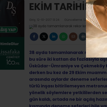
EKİM TARİHİNE 
Giriş: 12-10-2017 13:24
Güncelleme: 12-10-2017 13:26
38 ayda tamamlanarak rekor kırm
bu süre iki kattan da fazlasıyla aş
Üsküdar-Ümraniye ve Çekmeköy Metr
derken bu kez de 29 Ekim muamma
arasında aylardır deneme seferle
türlü inşası bitirilemeyen metron
yönelik söylemlere yetkililerden s
gün kaldı, ortada ne bir açılış haz
kısmında deneme seferleri bile ya