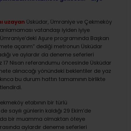
mı uzayan
Üsküdar, Ümraniye ve Çekmeköy
varılamaması vatandaşı iyiden iyiye
de Ümraniye’deki Aşure programında Başkan
zmete açarım” dediği metronun Üsküdar
dığı ve aylardır da deneme seferleri
imiz 17 Nisan referandumu öncesinde Üsküdar
te alınacağı yönündeki beklentiler de yaz
nca bu durum hattın tamamının birlikte
lendirdi.
kmeköy etabının bir türlü
sayılı günlerin kaldığı 29 Ekim’de
rtada bir muamma olmaktan öteye
rasında aylardır deneme seferleri