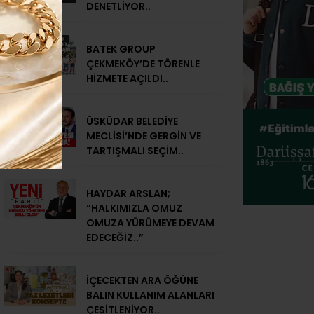
DENETLİYOR..
BATEK GROUP
ÇEKMEKÖY’DE TÖRENLE
HİZMETE AÇILDI..
ÜSKÜDAR BELEDİYE
MECLİSİ’NDE GERGİN VE
TARTIŞMALI SEÇİM..
HAYDAR ARSLAN;
“HALKIMIZLA OMUZ
OMUZA YÜRÜMEYE DEVAM
EDECEĞİZ..”
İÇECEKTEN ARA ÖĞÜNE
BALIN KULLANIM ALANLARI
ÇEŞİTLENİYOR..