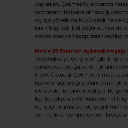
yapılırken, Çekmeköy etabında henüz 
tamamının hizmete alınacağı vatand
açılışa yönelik ne büyükşehir ne de i
kesin bilgi yok. Hal böyle olunca da 
sosyal medya hesaplarının reyting ya
Metro 29 Ekim’de açılacak başlığı i
‘yetiştirilmeye çalışılıyor” gibi bilgi
sürücüsüz olduğu ve durakların yerleri
ki yok. Üsküdar Çekmeköy metrosunu
hizmete açılacağı yönünde meraklı b
ise sorular birbirini kovalıyor. Bölge
ilçe belediyesi yetkililerinden net bil
açılış için kamuoyunda çeşitli tarihle
tarihi adeta ‘yalancı çoban’ hikayesi