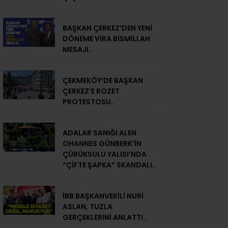
BAŞKAN ÇERKEZ’DEN YENİ
DÖNEME VİRA BİSMİLLAH
MESAJI..
ÇEKMEKÖY’DE BAŞKAN
ÇERKEZ’E ROZET
PROTESTOSU..
ADALAR SANIĞI ALEN
OHANNES GÜNBERK’İN
ÇÜRÜKSULU YALISI’NDA
“ÇİFTE ŞAPKA” SKANDALI..
İBB BAŞKANVEKİLİ NURİ
ASLAN, TUZLA
GERÇEKLERİNİ ANLATTI..