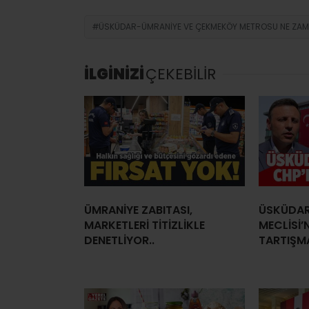
ÜSKÜDAR-ÜMRANIYE VE ÇEKMEKÖY METROSU NE ZAM
İLGİNİZİ
ÇEKEBİLİR
ÜMRANİYE ZABITASI,
ÜSKÜDAR
MARKETLERİ TİTİZLİKLE
MECLİSİ’
DENETLİYOR..
TARTIŞMA