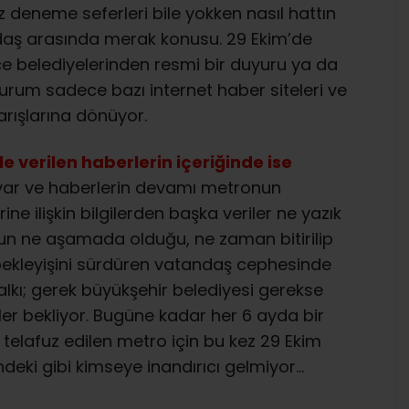
deneme seferleri bile yokken nasıl hattın
aş arasında merak konusu. 29 Ekim’de
lçe belediyelerinden resmi bir duyuru ya da
durum sadece bazı internet haber siteleri ve
rışlarına dönüyor.
le verilen haberlerin içeriğinde ise
ler var ve haberlerin devamı metronun
ne ilişkin bilgilerden başka veriler ne yazık
n ne aşamada olduğu, ne zaman bitirilip
ekleyişini sürdüren vatandaş cephesinde
 halkı; gerek büyükşehir belediyesi gerekse
giler bekliyor. Bugüne kadar her 6 ayda bir
r telafuz edilen metro için bu kez 29 Ekim
ndeki gibi kimseye inandırıcı gelmiyor…