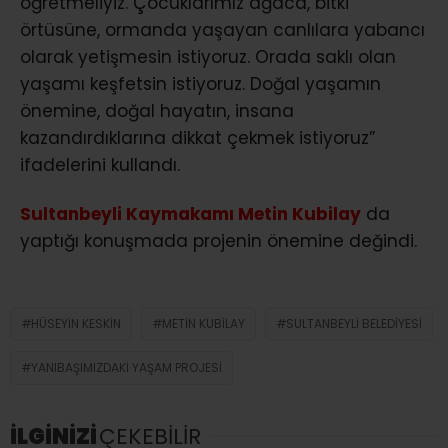
öğretmeliyiz. Çocuklarımız ağaca, bitki
örtüsüne, ormanda yaşayan canlılara yabancı
olarak yetişmesin istiyoruz. Orada saklı olan
yaşamı keşfetsin istiyoruz. Doğal yaşamın
önemine, doğal hayatın, insana
kazandırdıklarına dikkat çekmek istiyoruz”
ifadelerini kullandı.
Sultanbeyli Kaymakamı Metin Kubilay
da
yaptığı konuşmada projenin önemine değindi.
HÜSEYIN KESKIN
METIN KUBILAY
SULTANBEYLI BELEDIYESI
YANIBAŞIMIZDAKI YAŞAM PROJESI
İLGİNİZİ
ÇEKEBİLİR