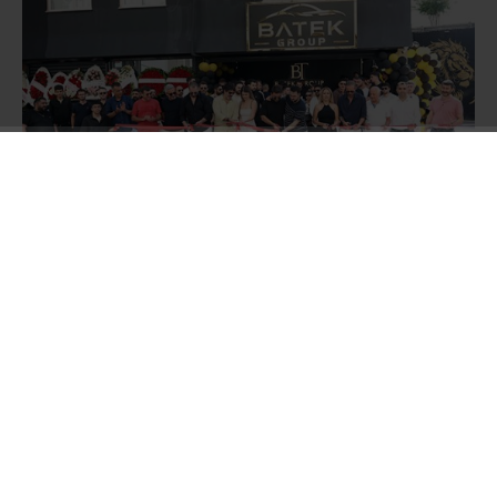
Oğuzhan ve Batuhan Tekin kardeşlerin sahibi
olduğu BATEK Group Oto Galerisi’nin açılış
törenine;
Müzik Yapımcısı Hakan Tevetoğlu,
Balparmak Firma Sahibi Özgür Altıparmak,
Masterchef Şampiyonu Uğur Kardaş, Survivour
Yarışmacısı Fatih Kılıçarslan, Ünlü film yıldızı
Barbaros Dikmen, Meclis Üyesi Turgut Genç,
Sosyal medya fenomeni İbrahim Yücetepe Ali
yüksek ve Aslıhan Kapanşahin, Sürücü Kursu