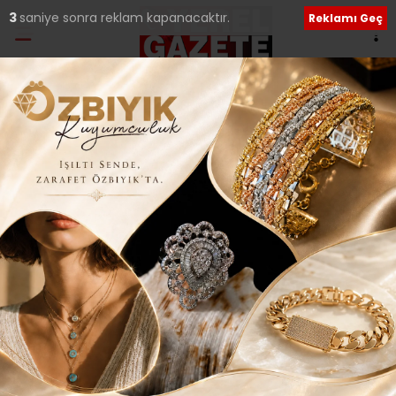
2
saniye sonra reklam kapanacaktır.
Reklamı Geç
Ana Sayfa
›
Güncel
YANIBAŞIMIZDAKİ
YAŞAM PROJESİ
SULTANBEYLİ’DE
BAŞLADI..
Giriş: 16-05-2017 17:11