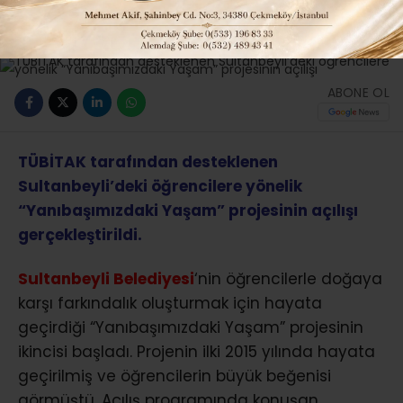
Güncelleme: 16-05-2017 17:11
285
Güncel
İLÇELERDEN HABERLER
ABONE OL
TÜBİTAK tarafından desteklenen
Sultanbeyli’deki öğrencilere yönelik
“Yanıbaşımızdaki Yaşam” projesinin açılışı
gerçekleştirildi.
Sultanbeyli Belediyesi
‘nin öğrencilerle doğaya
karşı farkındalık oluşturmak için hayata
geçirdiği “Yanıbaşımızdaki Yaşam” projesinin
ikincisi başladı. Projenin ilki 2015 yılında hayata
geçirilmiş ve öğrencilerin büyük beğenisi
görmüştü. Açılış programında konuşan