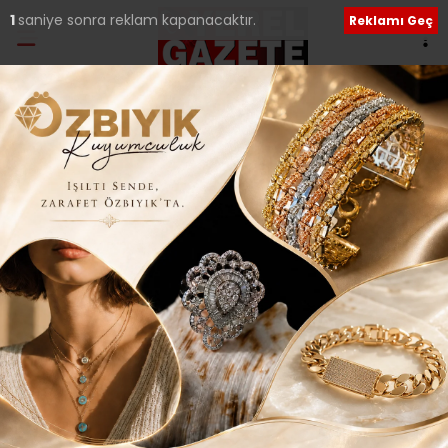
Ana Sayfa
›
Güncel
YEREL GAZETECİYE
‘HAKARET SUÇU’NA
YARGIDAN CEZA..
Giriş: 20-06-2015 17:18
198
Güncel
Tüm Manşetler