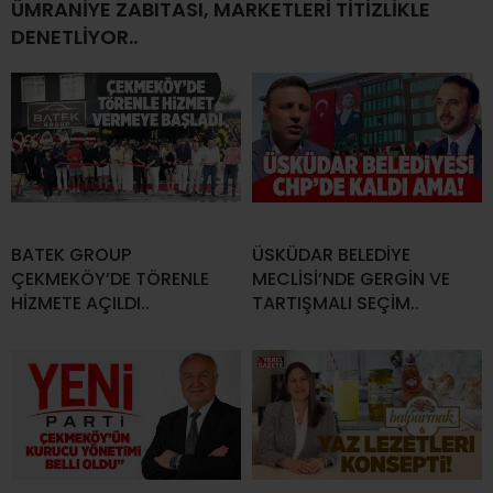
ÜMRANİYE ZABITASI, MARKETLERİ TİTİZLİKLE
DENETLİYOR..
BATEK GROUP
ÜSKÜDAR BELEDİYE
ÇEKMEKÖY’DE TÖRENLE
MECLİSİ’NDE GERGİN VE
HİZMETE AÇILDI..
TARTIŞMALI SEÇİM..