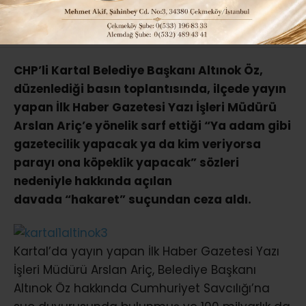
ABONE OL
CHP’li Kartal Belediye Başkanı Altınok Öz,
düzenlediği basın toplantısında, ilçede yayın
yapan İlk Haber Gazetesi Yazı İşleri Müdürü
Arslan Ariç’e yönelik sarf ettiği “Ya adam gibi
gazetecilik yapacak ya da kim veriyorsa
parayı ona köpeklik yapacak” sözleri
nedeniyle hakkında açılan
davada “hakaret” suçundan ceza aldı.
Kartal’da yayın yapan İlk Haber Gazetesi Yazı
İşleri Müdürü Arslan Ariç, Belediye Başkanı
Altınok Öz hakkında Cumhuriyet Savcılığı’na