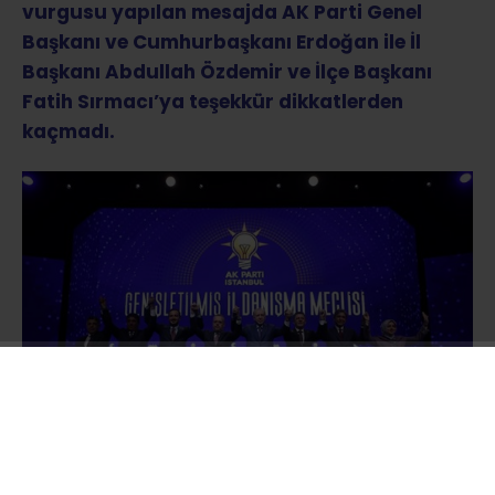
vurgusu yapılan mesajda AK Parti Genel
Başkanı ve Cumhurbaşkanı Erdoğan ile İl
Başkanı Abdullah Özdemir ve İlçe Başkanı
Fatih Sırmacı’ya teşekkür dikkatlerden
kaçmadı.