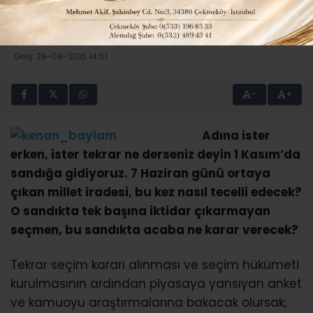
7 HAZİRAN DÜĞÜMÜ 1 KASIM’DA
ÇÖZÜLÜR MÜ?
Giriş: 29-08-2015 14:51
-
+
Adına ister
erken, ister tekrar ne derseniz deyin 1 Kasım’da
sandığa gidiyoruz. 7 Haziran günü ortaya
çıkan millet iradesi, bu kez nasıl tecelli edecek?
O sandıkta tek başına iktidar çıkarmayan
seçmen, bu sandıkta acaba ne karar verecek?
Tekrar seçim kararı alınması ve seçim hükümeti
kurulmasının ardından piyasaya yansıyan anket
ve kamuoyu araştırmalarına bakacak olursak;