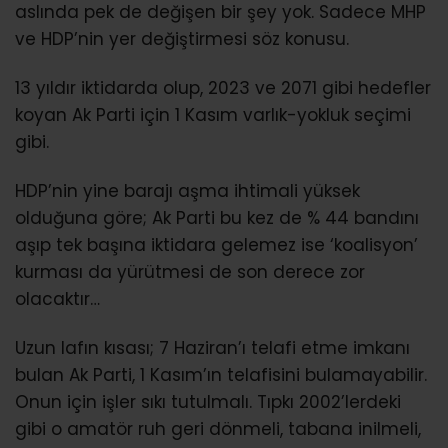
aslında pek de değişen bir şey yok. Sadece MHP
ve HDP’nin yer değiştirmesi söz konusu.
13 yıldır iktidarda olup, 2023 ve 2071 gibi hedefler
koyan Ak Parti için 1 Kasım varlık-yokluk seçimi
gibi.
HDP’nin yine barajı aşma ihtimali yüksek
olduğuna göre; Ak Parti bu kez de % 44 bandını
aşıp tek başına iktidara gelemez ise ‘koalisyon’
kurması da yürütmesi de son derece zor
olacaktır…
Uzun lafın kısası; 7 Haziran’ı telafi etme imkanı
bulan Ak Parti, 1 Kasım’ın telafisini bulamayabilir.
Onun için işler sıkı tutulmalı. Tıpkı 2002’lerdeki
gibi o amatör ruh geri dönmeli, tabana inilmeli,