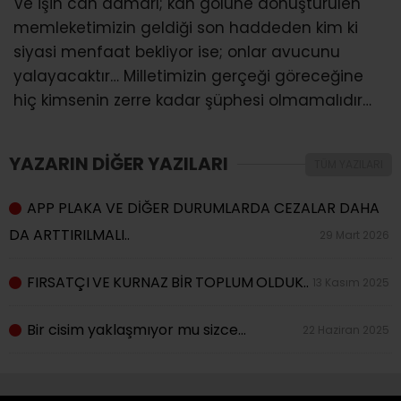
Ve işin can damarı; kan gölüne dönüştürülen
memleketimizin geldiği son haddeden kim ki
siyasi menfaat bekliyor ise; onlar avucunu
yalayacaktır… Milletimizin gerçeği göreceğine
hiç kimsenin zerre kadar şüphesi olmamalıdır…
YAZARIN DİĞER YAZILARI
TÜM YAZILARI
APP PLAKA VE DİĞER DURUMLARDA CEZALAR DAHA
DA ARTTIRILMALI..
29 Mart 2026
FIRSATÇI VE KURNAZ BİR TOPLUM OLDUK..
13 Kasım 2025
Bir cisim yaklaşmıyor mu sizce…
22 Haziran 2025