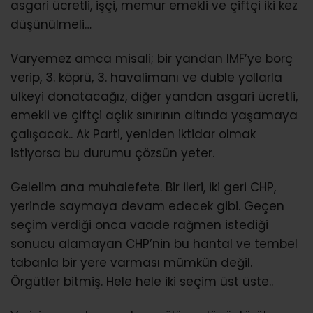
asgari ücretli, işçi, memur emekli ve çiftçi iki kez
düşünülmeli…
Varyemez amca misali; bir yandan IMF’ye borç
verip, 3. köprü, 3. havalimanı ve duble yollarla
ülkeyi donatacağız, diğer yandan asgari ücretli,
emekli ve çiftçi açlık sınırının altında yaşamaya
çalışacak.. Ak Parti, yeniden iktidar olmak
istiyorsa bu durumu çözsün yeter.
Gelelim ana muhalefete. Bir ileri, iki geri CHP,
yerinde saymaya devam edecek gibi. Geçen
seçim verdiği onca vaade rağmen istediği
sonucu alamayan CHP’nin bu hantal ve tembel
tabanla bir yere varması mümkün değil.
Örgütler bitmiş. Hele hele iki seçim üst üste..