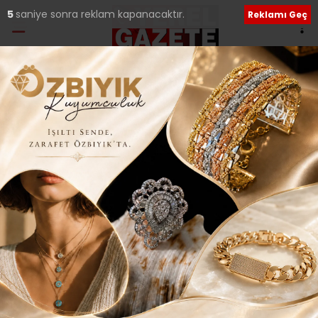
4
saniye sonra reklam kapanacaktır.
Reklamı Geç
Kenan BAYLAM
e-posta:
kenanbaylan@yerelgazete.com.tr
YAZARIN TÜM YAZILARI