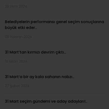
29 Ekim 2024
Belediyelerin performansı genel seçim sonuçlarına
büyük etki eder..
08 Haziran 2024
31 Mart’tan kırmızı devrim çıktı…
01 Nisan 2024
31 Mart’a bir ay kala sahanın nabzı..
27 Şubat 2024
31 Mart seçim gündemi ve aday adayları!..