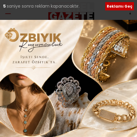
4
saniye sonra reklam kapanacaktır.
Reklamı Geç
Kenan BAYLAM
APP PLAKA VE DİĞER DURUMLARDA CEZALAR DAHA DA
ARTTIRILMALI..
29 Mart 2026