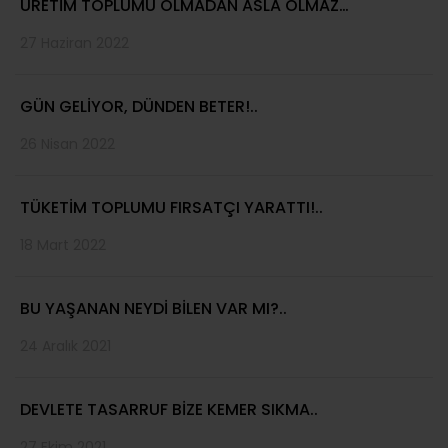
ÜRETİM TOPLUMU OLMADAN ASLA OLMAZ…
27 Haziran 2022
GÜN GELİYOR, DÜNDEN BETER!..
26 Nisan 2022
TÜKETİM TOPLUMU FIRSATÇI YARATTI!..
18 Mart 2022
BU YAŞANAN NEYDİ BİLEN VAR MI?..
24 Aralık 2021
DEVLETE TASARRUF BİZE KEMER SIKMA..
27 Ekim 2021