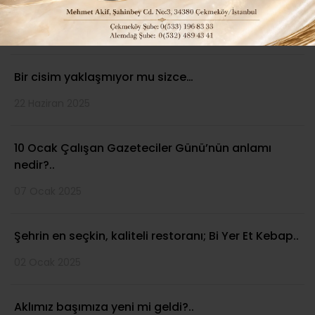
FIRSATÇI VE KURNAZ BİR TOPLUM OLDUK..
13 Kasım 2025
Bir cisim yaklaşmıyor mu sizce…
22 Haziran 2025
10 Ocak Çalışan Gazeteciler Günü’nün anlamı
nedir?..
07 Ocak 2025
Şehrin en seçkin, kaliteli restoranı; Bi Yer Et Kebap..
02 Ocak 2025
Aklımız başımıza yeni mi geldi?..