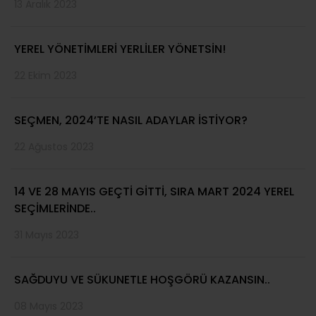
13 Aralık 2023
YEREL YÖNETİMLERİ YERLİLER YÖNETSİN!
22 Ekim 2023
SEÇMEN, 2024’TE NASIL ADAYLAR İSTİYOR?
22 Ağustos 2023
14 VE 28 MAYIS GEÇTİ GİTTİ, SIRA MART 2024 YEREL
SEÇİMLERİNDE..
31 Mayıs 2023
SAĞDUYU VE SÜKUNETLE HOŞGÖRÜ KAZANSIN..
08 Mayıs 2023