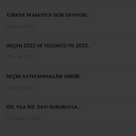
TÜRKİYE 14 MAYIS’A GÜN SAYIYOR!..
13 Nisan 2023
GEÇEN 2022 VE YÜZÜNCÜ YIL 2023..
25 Aralık 2022
SEÇİM SATHI MAHALLİNE GİRDİK..
25 Ekim 2022
100. YILA 100. SAYI GURURUYLA…
28 Ağustos 2022