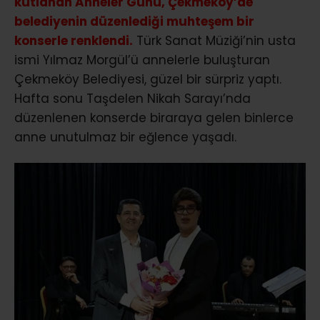
kutlanan Anneler Günü, Çekmeköy’de
belediyenin düzenlediği muhteşem bir
konserle renklendi.
Türk Sanat Müziği’nin usta
ismi Yılmaz Morgül’ü annelerle buluşturan
Çekmeköy Belediyesi, güzel bir sürpriz yaptı.
Hafta sonu Taşdelen Nikah Sarayı’nda
düzenlenen konserde biraraya gelen binlerce
anne unutulmaz bir eğlence yaşadı.