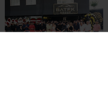
Oğuzhan ve Batuhan Tekin kardeşlerin sahibi
olduğu BATEK Group Oto Galerisi’nin açılış
törenine;
Müzik Yapımcısı Hakan Tevetoğlu,
Balparmak Firma Sahibi Özgür Altıparmak,
Masterchef Şampiyonu Uğur Kardaş, Survivour
Yarışmacısı Fatih Kılıçarslan, Ünlü film yıldızı
Barbaros Dikmen, Meclis Üyesi Turgut Genç,
Sosyal medya fenomeni İbrahim Yücetepe Ali
yüksek ve Aslıhan Kapanşahin, Sürücü Kursu