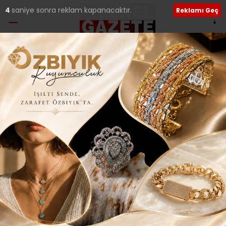
3
saniye sonra reklam kapanacaktır.
Reklamı Geç
Ana Sayfa
›
Güncel
Anneler Günü’ne Yılmaz
Morgül sürprizi!..
Giriş: 10-05-2026 23:52
54
Güncel
Kültür Sanat
Güncelleme: 11-05-2026 21:32