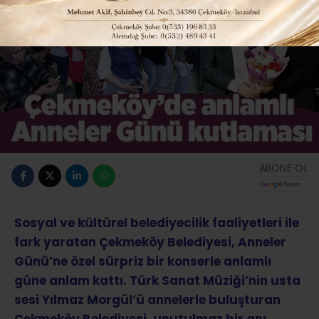
ABONE OL
Sosyal ve kültürel belediyecilik faaliyetleri ile
fark yaratan Çekmeköy Belediyesi, Anneler
Günü’ne özel sürpriz bir konserle anlamlı
güne anlam kattı. Türk Sanat Müziği’nin usta
sesi Yılmaz Morgül’ü annelerle buluşturan