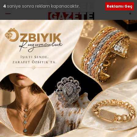
3
saniye sonra reklam kapanacaktır.
Reklamı Geç
Etiket:
Yılmaz Morgül
Anneler Günü’ne Yılmaz Morgül sürprizi!..