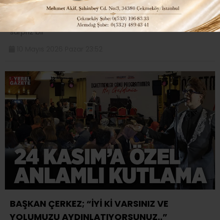
Sosyal ve kültürel belediyecilik faaliyetleri ile fark
yaratan Çekmeköy Belediyesi, Anneler Günü’ne özel
sürpriz bir
10 Mayıs 2026 Pazar 23:52
BAŞKAN ÇERKEZ; “İYİ Kİ VARSINIZ VE
YOLUMUZU AYDINLATIYORSUNUZ..”