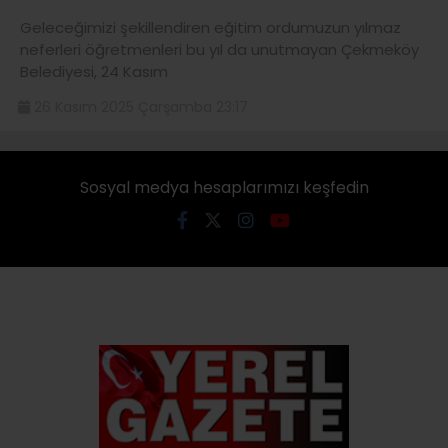
Geleceğimizi şekillendiren eğitim ordumuzun yılmaz
neferleri öğretmenleri bu yıl da unutmayan Çekmeköy
Belediyesi, 24 Kasım
26 Kasım 2025 Çarşamba 23:17
Sosyal medya hesaplarımızı keşfedin