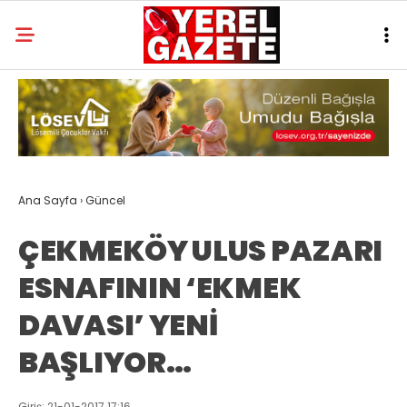
Ana Sayfa
›
Güncel
ÇEKMEKÖY ULUS PAZARI
ESNAFININ ‘EKMEK
DAVASI’ YENİ
BAŞLIYOR…
Giriş: 21-01-2017 17:16