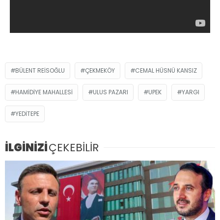
BÜLENT REISOĞLU
ÇEKMEKÖY
CEMAL HÜSNÜ KANSIZ
HAMIDIYE MAHALLESI
ULUS PAZARI
UPEK
YARGI
YEDITEPE
İLGİNİZİ
ÇEKEBİLİR