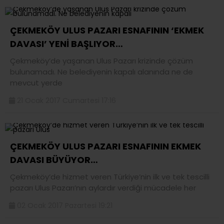
ÇEKMEKÖY ULUS PAZARI ESNAFININ ‘EKMEK
DAVASI’ YENİ BAŞLIYOR…
Çekmeköy’de yaşanan Ulus Pazarı krizinde çözüm
bulunamadı. Ne belediyenin kapalı alanında ne de
mevcut yerde
21 Ocak 2017 Cumartesi 17:16
ÇEKMEKÖY ULUS PAZARI ESNAFININ EKMEK
DAVASI BÜYÜYOR…
Çekmeköy’de hizmet veren Türkiye’nin ilk ve tek tescilli
pazarı Ulus Pazarı’nın aylardır verdiği mücadele her
02 Ocak 2017 Pazartesi 19:21