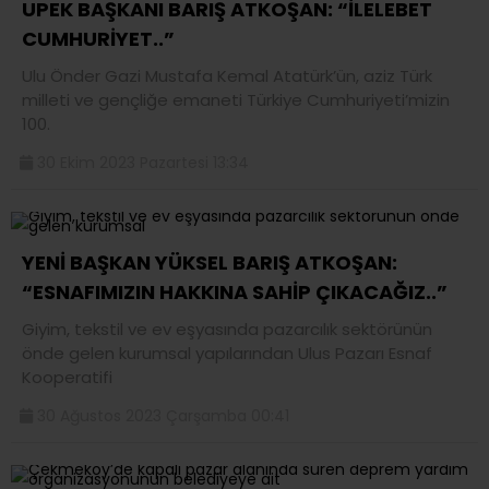
UPEK BAŞKANI BARIŞ ATKOŞAN: “İLELEBET
CUMHURİYET..”
Ulu Önder Gazi Mustafa Kemal Atatürk’ün, aziz Türk
milleti ve gençliğe emaneti Türkiye Cumhuriyeti’mizin
100.
30 Ekim 2023 Pazartesi 13:34
YENİ BAŞKAN YÜKSEL BARIŞ ATKOŞAN:
“ESNAFIMIZIN HAKKINA SAHİP ÇIKACAĞIZ..”
Giyim, tekstil ve ev eşyasında pazarcılık sektörünün
önde gelen kurumsal yapılarından Ulus Pazarı Esnaf
Kooperatifi
30 Ağustos 2023 Çarşamba 00:41