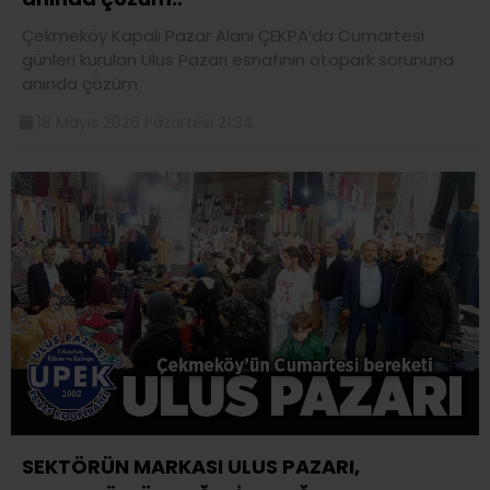
Çekmeköy Kapalı Pazar Alanı ÇEKPA’da Cumartesi
günleri kurulan Ulus Pazarı esnafının otopark sorununa
anında çözüm
18 Mayıs 2026 Pazartesi 21:34
SEKTÖRÜN MARKASI ULUS PAZARI,