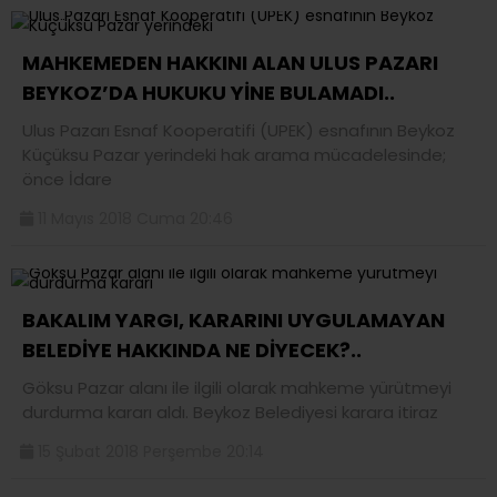
MAHKEMEDEN HAKKINI ALAN ULUS PAZARI
BEYKOZ’DA HUKUKU YİNE BULAMADI..
Ulus Pazarı Esnaf Kooperatifi (UPEK) esnafının Beykoz
Küçüksu Pazar yerindeki hak arama mücadelesinde;
önce İdare
11 Mayıs 2018 Cuma 20:46
BAKALIM YARGI, KARARINI UYGULAMAYAN
BELEDİYE HAKKINDA NE DİYECEK?..
Göksu Pazar alanı ile ilgili olarak mahkeme yürütmeyi
durdurma kararı aldı. Beykoz Belediyesi karara itiraz
15 Şubat 2018 Perşembe 20:14