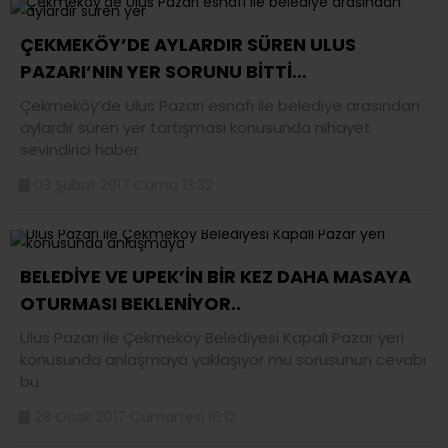
ÇEKMEKÖY’DE AYLARDIR SÜREN ULUS
PAZARI’NIN YER SORUNU BİTTİ…
Çekmeköy’de Ulus Pazarı esnafı ile belediye arasından
aylardır süren yer tartışması konusunda nihayet
sevindirici haber
03 Şubat 2017 Cuma 13:32
BELEDİYE VE UPEK’İN BİR KEZ DAHA MASAYA
OTURMASI BEKLENİYOR..
Ulus Pazarı ile Çekmeköy Belediyesi Kapalı Pazar yeri
konusunda anlaşmaya yaklaşıyor mu sorusunun cevabı
bu
28 Ocak 2017 Cumartesi 16:12