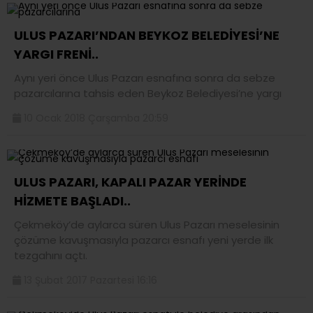
ULUS PAZARI’NDAN BEYKOZ BELEDİYESİ’NE
YARGI FRENİ..
Aynı yeri önce Ulus Pazarı esnafına sonra da sebze
pazarcılarına tahsis eden Beykoz Belediyesi’ne yargı
10 Ocak 2018 Çarşamba 20:59
ULUS PAZARI, KAPALI PAZAR YERİNDE
HİZMETE BAŞLADI..
Çekmeköy’de aylarca süren Ulus Pazarı meselesinin
çözüme kavuşmasıyla pazarcı esnafı yeni yerde ilk
tezgahını açtı.
13 Şubat 2017 Pazartesi 16:16