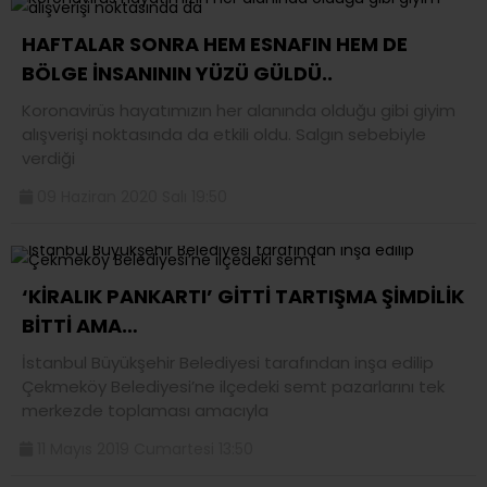
HAFTALAR SONRA HEM ESNAFIN HEM DE
BÖLGE İNSANININ YÜZÜ GÜLDÜ..
Koronavirüs hayatımızın her alanında olduğu gibi giyim
alışverişi noktasında da etkili oldu. Salgın sebebiyle
verdiği
09 Haziran 2020 Salı 19:50
‘KİRALIK PANKARTI’ GİTTİ TARTIŞMA ŞİMDİLİK
BİTTİ AMA…
İstanbul Büyükşehir Belediyesi tarafından inşa edilip
Çekmeköy Belediyesi’ne ilçedeki semt pazarlarını tek
merkezde toplaması amacıyla
11 Mayıs 2019 Cumartesi 13:50