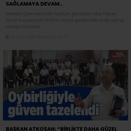
SAĞLAMAYA DEVAM..
Merkezi Çekmeköy’de faaliyet gösteren Ulus Pazarı
Esnaf Kooperatifi UPEK’in Cuma günleri Edirne’de açmış
olduğu sosyete
25 Eylül 2025 Perşembe 18:27
BAŞKAN ATKOŞAN; “BİRLİKTE DAHA GÜZEL