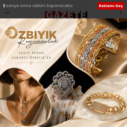
1
saniye sonra reklam kapanacaktır.
Reklamı Geç
Etiket:
Ulus Pazarı
BAŞKAN ATKOŞAN; “İSTANBUL’A YENİ PAZAR