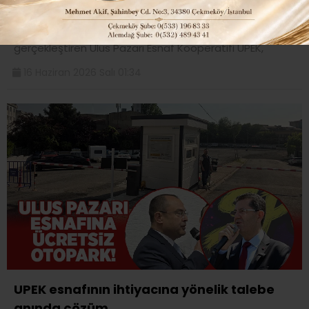
MÜJDESİ YAKINDA..”
2025 yılı mali genel kurulunu ortakların yoğun katılımı ile
gerçekleştiren Ulus Pazarı Esnaf Kooperatifi UPEK,
16 Haziran 2026 Salı 01:34
UPEK esnafının ihtiyacına yönelik talebe
anında çözüm..