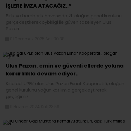
İŞLERE İMZA ATACAĞIZ..”
Birlik ve beraberlik havasında 21. olağan genel kurulunu
gerçekleştirerek oybirliği ile güven tazeleyen Ulus
Pazarı
01 Temmuz 2025 Salı 00:38
Ulus Pazarı, emin ve güvenli ellerde yoluna
kararlılıkla devam ediyor..
Kısa adı UPEK olan Ulus Pazarı Esnaf Kooperatifi, olağan
genel kurulunu yoğun katılımla gerçekleştirerek
geçtiğimiz
11 Haziran 2024 Salı 23:59