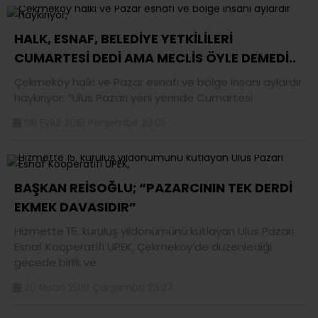
HALK, ESNAF, BELEDİYE YETKİLİLERİ
CUMARTESİ DEDİ AMA MECLİS ÖYLE DEMEDİ..
Çekmeköy halkı ve Pazar esnafı ve bölge insanı aylardır
haykırıyor; “Ulus Pazarı yeni yerinde Cumartesi
08 Eylül 2016 Perşembe 23:05
BAŞKAN REİSOĞLU; “PAZARCININ TEK DERDİ
EKMEK DAVASIDIR”
Hizmette 15. kuruluş yıldönümünü kutlayan Ulus Pazarı
Esnaf Kooperatifi UPEK, Çekmeköy’de düzenlediği
gecede birlik ve
20 Nisan 2016 Çarşamba 23:27