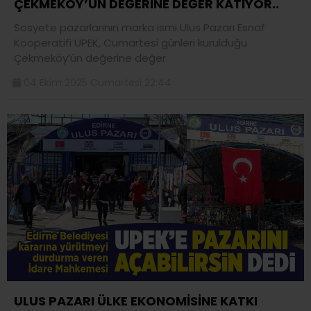
ÇEKMEKÖY’ÜN DEĞERİNE DEĞER KATIYOR..
Sosyete pazarlarının marka ismi Ulus Pazarı Esnaf
Kooperatifi UPEK, Cumartesi günleri kurulduğu
Çekmeköy’ün değerine değer
04 Ekim 2025 Cumartesi 22:44
ULUS PAZARI ÜLKE EKONOMİSİNE KATKI