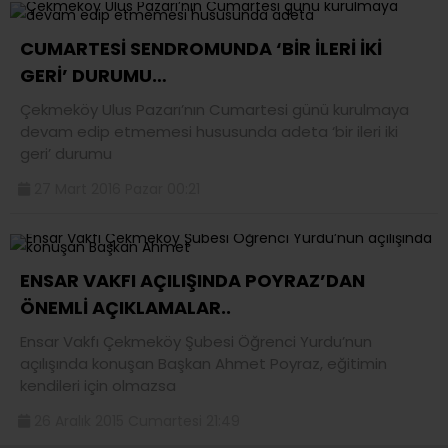
CUMARTESİ SENDROMUNDA ‘BİR İLERİ İKİ
GERİ’ DURUMU…
Çekmeköy Ulus Pazarı’nın Cumartesi günü kurulmaya
devam edip etmemesi hususunda adeta ‘bir ileri iki
geri’ durumu
27 Mart 2016 Pazar 00:21
ENSAR VAKFI AÇILIŞINDA POYRAZ’DAN
ÖNEMLİ AÇIKLAMALAR..
Ensar Vakfı Çekmeköy Şubesi Öğrenci Yurdu’nun
açılışında konuşan Başkan Ahmet Poyraz, eğitimin
kendileri için olmazsa
26 Aralık 2015 Cumartesi 21:49