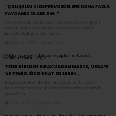
“ÇALIŞALIM Kİ DEPREMZEDELERE DAHA FAZLA
FAYDAMIZ OLABİLSİN..”
Çekmeköy’de kapalı pazar alanında süren deprem
yardım organizasyonunun belediyeye ait daha
komplike kültür merkezleri ve
23 Şubat 2023 Perşembe 12:40
TEDBİRİ ELDEN BIRAKMADAN MASKE, MESAFE
VE TEMİZLİĞE DİKKAT EDİLEREK..
Malum pandemi dolayısı ile yapılan hafta sonu
kısıtlamalarının en çok etkilediği kesimlerin başında
gelen Ulus
07 Nisan 2021 Çarşamba 21:42