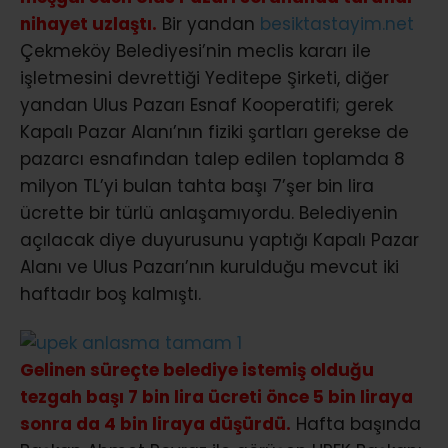
nihayet uzlaştı.
Bir yandan
besiktastayim.net
Çekmeköy Belediyesi’nin meclis kararı ile
işletmesini devrettiği Yeditepe Şirketi, diğer
yandan Ulus Pazarı Esnaf Kooperatifi; gerek
Kapalı Pazar Alanı’nın fiziki şartları gerekse de
pazarcı esnafından talep edilen toplamda 8
milyon TL’yi bulan tahta başı 7’şer bin lira
ücrette bir türlü anlaşamıyordu. Belediyenin
açılacak diye duyurusunu yaptığı Kapalı Pazar
Alanı ve Ulus Pazarı’nın kurulduğu mevcut iki
haftadır boş kalmıştı.
Gelinen süreçte belediye istemiş olduğu
tezgah başı 7 bin lira ücreti önce 5 bin liraya
sonra da 4 bin liraya düşürdü.
Hafta başında