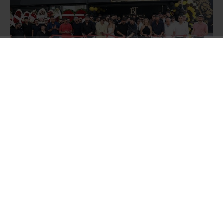
Oğuzhan ve Batuhan Tekin kardeşlerin sahibi
olduğu BATEK Group Oto Galerisi’nin açılış
törenine;
Müzik Yapımcısı Hakan Tevetoğlu,
Balparmak Firma Sahibi Özgür Altıparmak,
Masterchef Şampiyonu Uğur Kardaş, Survivour
Yarışmacısı Fatih Kılıçarslan, Ünlü film yıldızı
Barbaros Dikmen, Meclis Üyesi Turgut Genç,
Sosyal medya fenomeni İbrahim Yücetepe Ali
yüksek ve Aslıhan Kapanşahin, Sürücü Kursu
Sahibi Emre Gemici gibi pek çok tanınmış isim
katıldı.