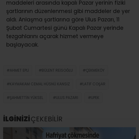
maddeleri arasında kapalı Pazar yerinin fiziki
şartlarının düzenlenmesi gibi maddeler de yer
aldı. Anlaşma şartlarına göre Ulus Pazarı, 11
Şubat Cumartesi günü Kapalı Pazar yerinde
tezgahlarını açarak hizmet vermeye
başlayacak.
AHMET EPLI
BÜLENT REISOĞLU
ÇEKMEKÖY
KAYMAKAM CEMAL HÜSNÜ KANSIZ
LATIF COŞAR
ŞAHMETTIN YÜKSEL
ULUS PAZARI
UPEK
İLGİNİZİ
ÇEKEBİLİR