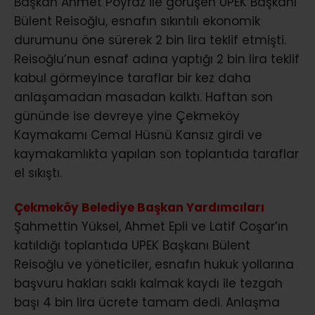
Başkan Ahmet Poyraz ile görüşen UPEK Başkanı
Bülent Reisoğlu, esnafın sıkıntılı ekonomik
durumunu öne sürerek 2 bin lira teklif etmişti.
Reisoğlu’nun esnaf adına yaptığı 2 bin lira teklif
kabul görmeyince taraflar bir kez daha
anlaşamadan masadan kalktı. Haftan son
gününde ise devreye yine Çekmeköy
Kaymakamı Cemal Hüsnü Kansız girdi ve
kaymakamlıkta yapılan son toplantıda taraflar
el sıkıştı.
Çekmeköy Belediye Başkan Yardımcıları
Şahmettin Yüksel, Ahmet Epli ve Latif Coşar’ın
katıldığı toplantıda UPEK Başkanı Bülent
Reisoğlu ve yöneticiler, esnafın hukuk yollarına
başvuru hakları saklı kalmak kaydı ile tezgah
başı 4 bin lira ücrete tamam dedi. Anlaşma