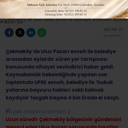
Güncelleme: 04-08-2018 01:29
380
Güncel
Tüm Manşetler
ABONE OL
Çekmeköy’de Ulus Pazarı esnafı ile belediye
arasından aylardır süren yer tartışması
konusunda nihayet sevindirici haber geldi.
Kaymakamlık hakemliğinde yapılan son
toplantıda UPEK esnafı, belediye ile ‘hukuk
yollarına başvuru hakları saklı kalmak
kaydıyla’ tezgah başına 4 bin lirada el sıkıştı.
Uzun süredir Çekmeköy bölgesinin gündemini
meşgul eden Ulus Pazarı sorununda taraflar