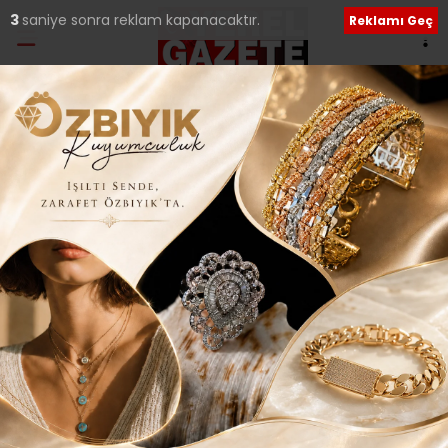
2
saniye sonra reklam kapanacaktır.
Reklamı Geç
Ana Sayfa
›
Güncel
ÇEKMEKÖY’DE
AYLARDIR SÜREN ULUS
PAZARI’NIN YER SORUNU
BİTTİ…
Giriş: 03-02-2017 13:32