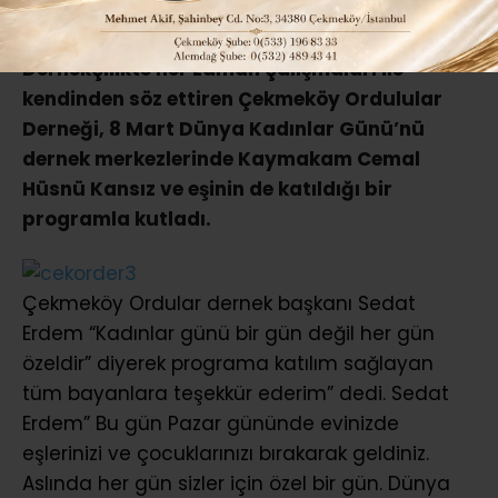
Dernekçilikte her zaman çalışmaları ile
kendinden söz ettiren Çekmeköy Ordulular
Derneği, 8 Mart Dünya Kadınlar Günü’nü
dernek merkezlerinde Kaymakam Cemal
Hüsnü Kansız ve eşinin de katıldığı bir
programla kutladı.
Çekmeköy Ordular dernek başkanı Sedat
Erdem “Kadınlar günü bir gün değil her gün
özeldir” diyerek programa katılım sağlayan
tüm bayanlara teşekkür ederim” dedi. Sedat
Erdem” Bu gün Pazar gününde evinizde
eşlerinizi ve çocuklarınızı bırakarak geldiniz.
Aslında her gün sizler için özel bir gün. Dünya