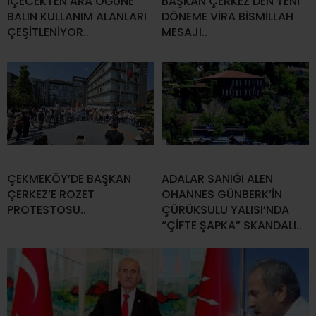
İÇECEKTEN ARA ÖĞÜNE
BAŞKAN ÇERKEZ’DEN YENİ
BALIN KULLANIM ALANLARI
DÖNEME VİRA BİSMİLLAH
ÇEŞİTLENİYOR..
MESAJI..
ÇEKMEKÖY’DE BAŞKAN
ADALAR SANIĞI ALEN
ÇERKEZ’E ROZET
OHANNES GÜNBERK’İN
PROTESTOSU..
ÇÜRÜKSULU YALISI’NDA
“ÇİFTE ŞAPKA” SKANDALI..