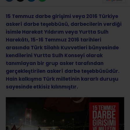
15 Temmuz darbe girişimi veya 2016 Türkiye
askerî darbe teşebbüsü, darbecilerin verdiği
isimle Harekat Yıldırım veya Yurtta Sulh
Harekâtı, 15-16 Temmuz 2016 tarihleri
arasında Türk Silahlı Kuvvetleri bünyesinde
kendilerini Yurtta Sulh Konseyi olarak
tanımlayan bir grup asker tarafından
gerçekleştirilen askerî darbe teşebbüsüdür.
Hain kalkışma Türk milletinin kararlı duruşu
sayesinde etkisiz kılınmıştır.