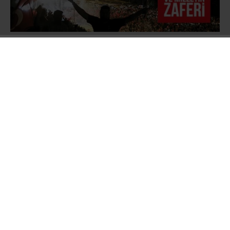
Türk Silahlı Kuvvetlerinin resmî internet sitesi
ve TRT’de yayınlanan bildiride
ordunun
yönetime el koyduğu ifade edilerek ülkede
sıkıyönetim ve sokağa çıkma yasağı ilan
edildiği açıklandı. İstanbul’daki Boğaziçi ve
Fatih Sultan Mehmet Köprüsü jandarma
tarafından kapatıldı, Türkiye Büyük Millet Meclisi
Başkanı İsmail Kahraman ve yaklaşık 50 kadar
milletvekilinin mecliste bulunduğu sırada F-16
savaş uçakları meclis üzerinde uçuş yaparak
parlamentoyu dört kez bombaladı.