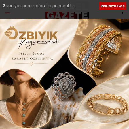
2
saniye sonra reklam kapanacaktır.
Reklamı Geç
Ana Sayfa
›
Genel
ÇEKORDER KADINLAR
GÜNÜ’NÜ KUTLADI..
Giriş: 09-03-2015 23:47
233
Genel
Güncel
ABONE OL