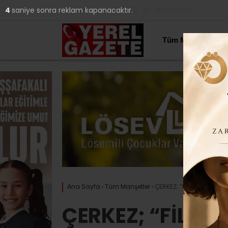
32.4
°
İSTANBUL
3
saniye sonra reklam kapanacaktır.
YAZARLAR
Tüm Manşetler
Ana Sayfa
›
Tüm Manşetler
›
ÇERKEZ; “FİLİSTİN HALKI
ÇERKEZ; “FİLİST