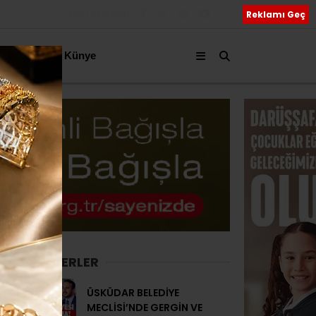
Bizi Takip Edin
Reklamı Geç
akkımızda
Künye
SON HABERLER
ÜSKÜDAR BELEDİYE
MECLİSİ’NDE GERGİN VE