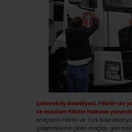
Çekmeköy Belediyesi, Filistin’de 
ve mazlum Filistin halkının yanı
araçlarını Filistin ve Türk bayraklarıyl
çalışmalarına çıkan araçlar, gün boyu 