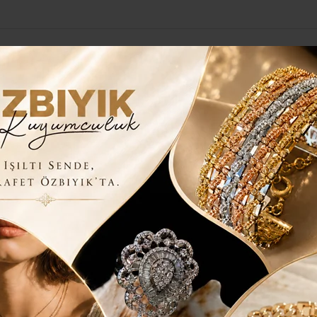
Yerel Haberler
Genel
Güncel
Siyaset
Kültür Sanat
H
NIN YANINDAYIZ, SESSİZ KALMAYACAĞIZ..”
İN HALKININ