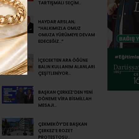
TARTIŞMALI SEÇİM..
HAYDAR ARSLAN;
“HALKIMIZLA OMUZ
OMUZA YÜRÜMEYE DEVAM
EDECEĞİZ..”
İÇECEKTEN ARA ÖĞÜNE
BALIN KULLANIM ALANLARI
ÇEŞİTLENİYOR..
BAŞKAN ÇERKEZ’DEN YENİ
DÖNEME VİRA BİSMİLLAH
MESAJI..
ÇEKMEKÖY’DE BAŞKAN
ÇERKEZ’E ROZET
PROTESTOSU..