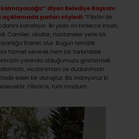
siz kalmayacağız” diyen Belediye Başkanı
ğı açıklamada şunları söyledi:
“Filistin’de
danını kanatıyor. İki yılda on binlerce insan,
. Camiler, okullar, hastaneler yerle bir
nsanlığa ihanet olur. Bugün temizlik
ıyla hizmet vererek hem bir farkındalık
erimizin yanında olduğumuzu göstermek
kalbimizin, vicdanımızın ve dualarımızın
ifade eden bir duruştur. Biz inanıyoruz ki
edecektir. Filistin’e, tüm mazlum