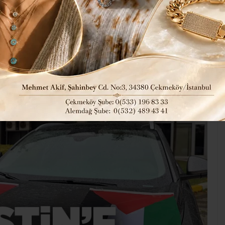
SİZ
.”
81
Tüm Manşetler