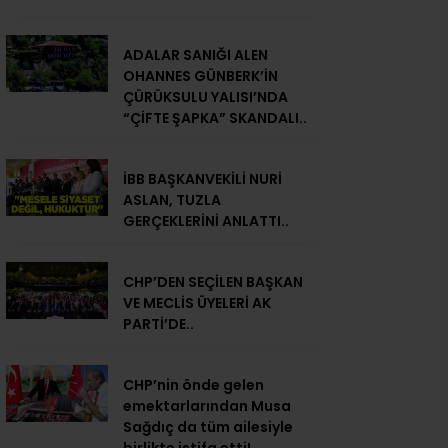
ADALAR SANIĞI ALEN
OHANNES GÜNBERK’İN
ÇÜRÜKSULU YALISI’NDA
“ÇİFTE ŞAPKA” SKANDALI..
İBB BAŞKANVEKİLİ NURİ
ASLAN, TUZLA
GERÇEKLERİNİ ANLATTI..
CHP’DEN SEÇİLEN BAŞKAN
VE MECLİS ÜYELERİ AK
PARTİ’DE..
CHP’nin önde gelen
emektarlarından Musa
Sağdıç da tüm ailesiyle