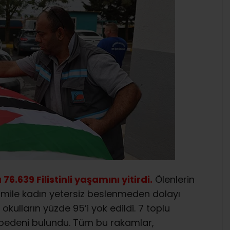
 76.639 Filistinli yaşamını yitirdi.
Ölenlerin
 hamile kadın yetersiz beslenmeden dolayı
 okulların yüzde 95’i yok edildi. 7 toplu
z bedeni bulundu. Tüm bu rakamlar,