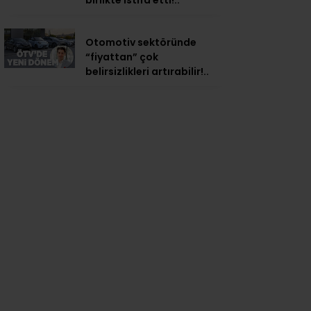
birlikte istifa etti!..
Otomotiv sektöründe
“fiyattan” çok
belirsizlikleri artırabilir!..