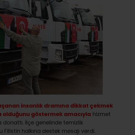
yaşanan insanlık dramına dikkat çekmek
nda olduğunu göstermek amacıyla
hizmet
a donattı. İlçe genelinde temizlik
Filistin halkına destek mesajı verdi.