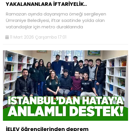
YAKALANANLARA İFTARİYELİK..
Ramazan ayında dayanışma örneği sergileyen
Ümraniye Belediyesi, iftar saatinde yolda olan
vatandaşlar için metro duraklarında
11 Mart 2026 Çarşamba 17:01
İELEV öğrencilerinden deprem