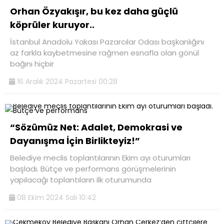
Orhan Özyakışır, bu kez daha güçlü
köprüler kuruyor..
İstanbul Anadolu Yakası Pazarcılar Odası başkanlığını
az farkla kaybetmesine rağmen esnafla olan gönül
bağını hiçbir
16 Aralık 2024 Pazartesi 00:28
“Sözümüz Net: Adalet, Demokrasi ve
Dayanışma İçin Birlikteyiz!”
Belediye meclis toplantılarının Ekim ayı oturumları
başladı. Bütçe ve performans görüşmelerinin
yapılacağı toplantıların ilk oturumunda
08 Ekim 2024 Salı 10:42