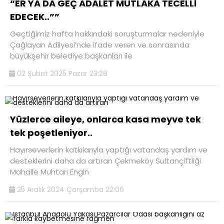
“ER YA DA GEÇ ADALET MUTLAKA TECELLİ
EDECEK..””
Geçtiğimiz hafta hakkındaki soruşturmalar nedeniyle
Çağlayan Adliyesi’nde ifade veren ve sonrasında
büyükşehir belediye başkanları ile
02 Şubat 2025 Pazar 23:28
Yüzlerce aileye, onlarca kasa meyve tek
tek poşetleniyor..
Hayırseverlerin katkılarıyla yaptığı vatandaş yardım ve
desteklerini daha da artıran Çekmeköy Sultançiftliği
Mahalle Muhtarı Engin
25 Aralık 2024 Çarşamba 22:06