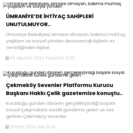
ÜMRANİYE’DE İHTİYAÇ SAHİPLERİ
UNUTULMUYOR..
Ümraniye Belediyesi, kimsesi olmayan, bakıma muhtaç
yaşlıların ve sosyal yönden dezavantajlı kişilerin ev
temizliğinden kişisel
05 Ağustos 2024 Pazartesi 12:33
Çekmeköy Sevenler Platformu Kurucu
Başkanı Hakkı Çelik gazetemize konuştu..
Kurulduğu günden itibaren gerçekleştirdiği başarılı
sosyal çalışmalarla sürekli gündeme gelen ve ses
getiren Çekmeköy Sevenler
19 Mart 2024 Salı 20:41