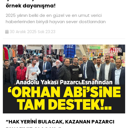
örnek dayanışma!
2025 yılının belki de en güzel ve en umut verici
haberlerinden biriydi hayvan sever dostlarından
30 Aralık 2025 Salı 23:23
“HAK YERİNİ BULACAK, KAZANAN PAZARCI