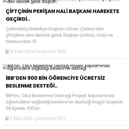
ÇİFTÇİNİN PERİŞAN HALİ BAŞKANI HAREKETE
GEÇİRDİ..
Çekmeköy Belediye Başkanı Orhan Çerkez’den
çiftçilere dev destek geldi. Başkan Çerkez, Ordu ve
Giresun’dan 10
19 Eylül 2024 Perşembe 18:19
İBB’DEN 900 BİN ÖĞRENCİYE ÜCRETSİZ
BESLENME DESTEĞİ..
İBB’nin, ‘Okul Beslenme Desteği Projesi’ kapsamında
öğrencilere sağladığı beslenme desteği bugün başladı.
39 ilçede, 100’ün
11 Eylül 2024 Çarşamba 13:27