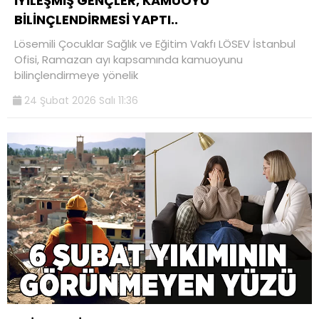
İYİLEŞMİŞ GENÇLER, KAMUOYU
BİLİNÇLENDİRMESİ YAPTI..
Lösemili Çocuklar Sağlık ve Eğitim Vakfı LÖSEV İstanbul
Ofisi, Ramazan ayı kapsamında kamuoyunu
bilinçlendirmeye yönelik
24 Şubat 2026 Salı 11:36