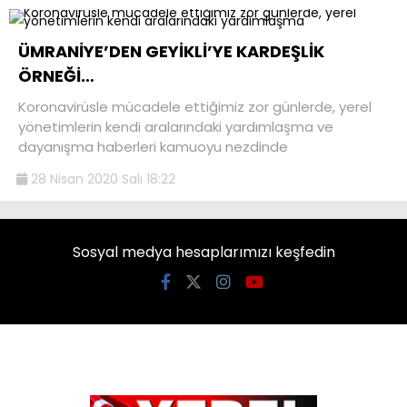
ÜMRANİYE’DEN GEYİKLİ’YE KARDEŞLİK
ÖRNEĞİ…
Koronavirüsle mücadele ettiğimiz zor günlerde, yerel
yönetimlerin kendi aralarındaki yardımlaşma ve
dayanışma haberleri kamuoyu nezdinde
28 Nisan 2020 Salı 18:22
Sosyal medya hesaplarımızı keşfedin