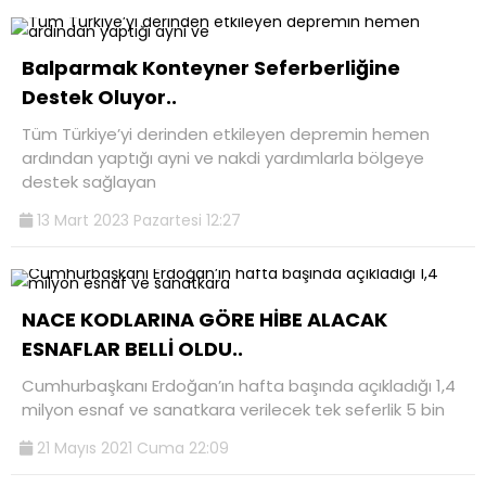
Balparmak Konteyner Seferberliğine
Destek Oluyor..
Tüm Türkiye’yi derinden etkileyen depremin hemen
ardından yaptığı ayni ve nakdi yardımlarla bölgeye
destek sağlayan
13 Mart 2023 Pazartesi 12:27
NACE KODLARINA GÖRE HİBE ALACAK
ESNAFLAR BELLİ OLDU..
Cumhurbaşkanı Erdoğan’ın hafta başında açıkladığı 1,4
milyon esnaf ve sanatkara verilecek tek seferlik 5 bin
21 Mayıs 2021 Cuma 22:09