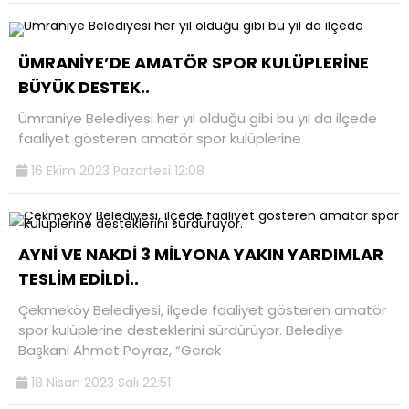
ÜMRANİYE’DE AMATÖR SPOR KULÜPLERİNE
BÜYÜK DESTEK..
Ümraniye Belediyesi her yıl olduğu gibi bu yıl da ilçede
faaliyet gösteren amatör spor kulüplerine
16 Ekim 2023 Pazartesi 12:08
AYNİ VE NAKDİ 3 MİLYONA YAKIN YARDIMLAR
TESLİM EDİLDİ..
Çekmeköy Belediyesi, ilçede faaliyet gösteren amatör
spor kulüplerine desteklerini sürdürüyor. Belediye
Başkanı Ahmet Poyraz, “Gerek
18 Nisan 2023 Salı 22:51