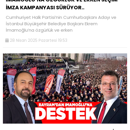
İMZA KAMPANYASI SÜRÜYOR..
Cumhuriyet Halk Partisi’nin Cumhurbaşkanı Adayı ve
İstanbul Büyükşehir Belediye Başkanı Ekrem
İmamoğlu’na özgürlük ve erken
28 Nisan 2025 Pazartesi 19:53