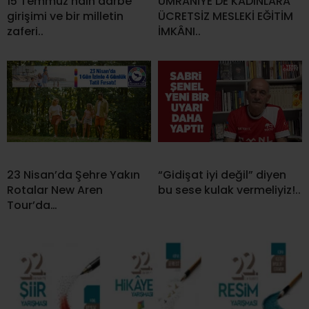
15 Temmuz hain darbe
ÜMRANİYE’DE KADINLARA
girişimi ve bir milletin
ÜCRETSİZ MESLEKİ EĞİTİM
zaferi..
İMKÂNI..
23 Nisan’da Şehre Yakın
“Gidişat iyi değil” diyen
Rotalar New Aren
bu sese kulak vermeliyiz!..
Tour’da…