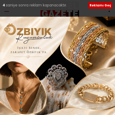
3
saniye sonra reklam kapanacaktır.
Reklamı Geç
Ana Sayfa
›
Genel
Çevrimiçi Çeviri
Hizmetleri Ankara
Tercüme Büroları –
Protranslate İle Sizlerle
Giriş: 23-01-2018 21:02
240
Genel