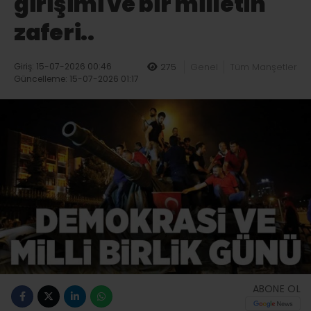
girişimi ve bir milletin
zaferi..
Giriş: 15-07-2026 00:46
275
Genel
Tüm Manşetler
Güncelleme: 15-07-2026 01:17
ABONE OL