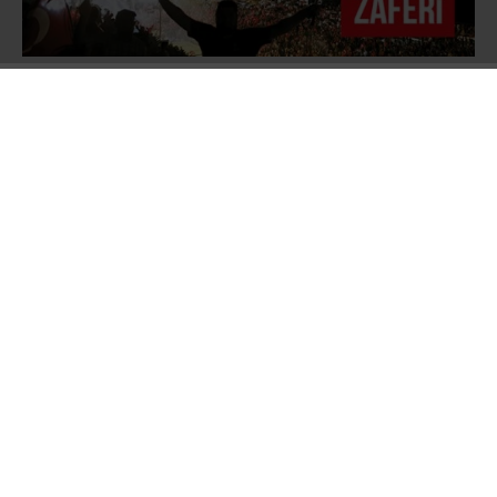
Türk Silahlı Kuvvetlerinin resmî internet sitesi
ve TRT’de yayınlanan bildiride
ordunun
yönetime el koyduğu ifade edilerek ülkede
sıkıyönetim ve sokağa çıkma yasağı ilan
edildiği açıklandı. İstanbul’daki Boğaziçi ve
Fatih Sultan Mehmet Köprüsü jandarma
tarafından kapatıldı, Türkiye Büyük Millet Meclisi
Başkanı İsmail Kahraman ve yaklaşık 50 kadar
milletvekilinin mecliste bulunduğu sırada F-16
savaş uçakları meclis üzerinde uçuş yaparak
parlamentoyu dört kez bombaladı.