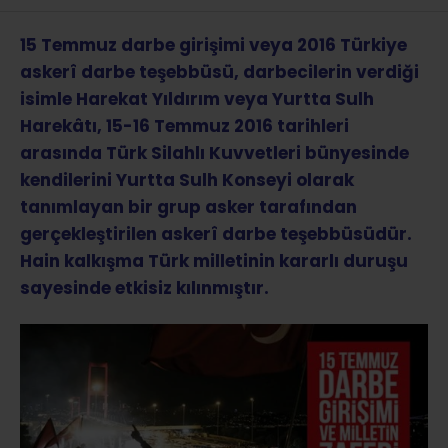
15 Temmuz darbe girişimi veya 2016 Türkiye
askerî darbe teşebbüsü, darbecilerin verdiği
isimle Harekat Yıldırım veya Yurtta Sulh
Harekâtı, 15-16 Temmuz 2016 tarihleri
arasında Türk Silahlı Kuvvetleri bünyesinde
kendilerini Yurtta Sulh Konseyi olarak
tanımlayan bir grup asker tarafından
gerçekleştirilen askerî darbe teşebbüsüdür.
Hain kalkışma Türk milletinin kararlı duruşu
sayesinde etkisiz kılınmıştır.