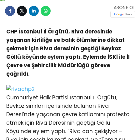
ABONE OL
CHP İstanbul İl Örgütü, Riva deresinde
yaşanan kirliliğe ve balık ölümlerine dikkat
çekmek için Riva deresinin geçtiği Beykoz
Göllü köyünde eylem yaptı. Eylemde İSKİ ile İl
Çevre ve Şehircilik Müdürlüğü göreve
çağrıldı.
Cumhuriyet Halk Partisi İstanbul İl Örgütü,
Beykoz sınırları içerisinde bulunan Riva
Deresi’nde yaşanan çevre katliamını protesto
etmek için Riva Deresi’nin geçtiği Göllü
Köyü’nde eylem yaptı. “Riva can çekişiyor –
Riva için sessiz kalma” pankartı ve “Temiz su