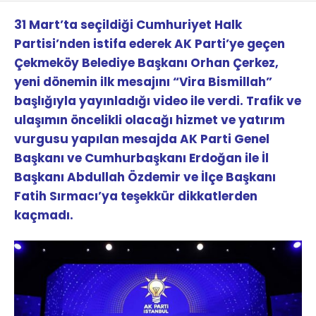
31 Mart’ta seçildiği Cumhuriyet Halk
Partisi’nden istifa ederek AK Parti’ye geçen
Çekmeköy Belediye Başkanı Orhan Çerkez,
yeni dönemin ilk mesajını “Vira Bismillah”
başlığıyla yayınladığı video ile verdi. Trafik ve
ulaşımın öncelikli olacağı hizmet ve yatırım
vurgusu yapılan mesajda AK Parti Genel
Başkanı ve Cumhurbaşkanı Erdoğan ile İl
Başkanı Abdullah Özdemir ve İlçe Başkanı
Fatih Sırmacı’ya teşekkür dikkatlerden
kaçmadı.