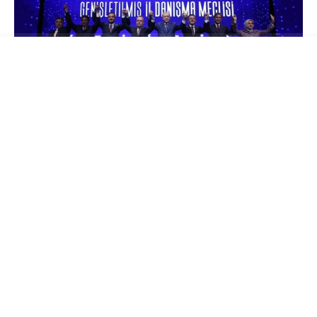
Hafta sonu Ak Parti rozeti takarak yeni bir
dönemin başlangıcını yapan Çekmeköy
Belediye Başkanı Orhan Çerkez, haftanın ilk
gününde yayınladığı videoyla mesajlarını
verdi.
“Vira Bismillah” başlığıyla verilen
mesajda yeni dönemin trafik ve ulaşım başta
olmak üzere hizmet ve yatırım dönemi olacağı
vurgulandı. “40 yıl boyunca devletime ve
milletime hizmet etmiş biri olarak; Bugün de
tek gayem; seçim öncesinde Çekmeköylü