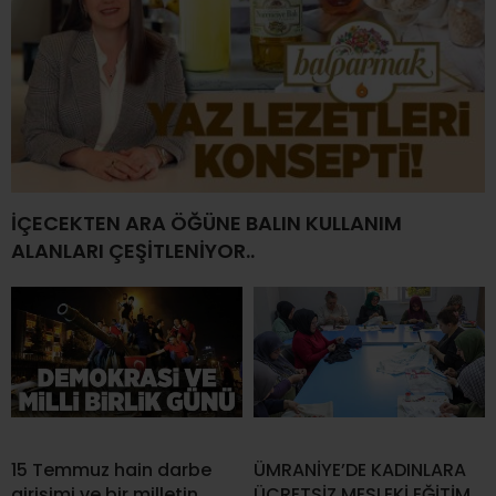
İÇECEKTEN ARA ÖĞÜNE BALIN KULLANIM
ALANLARI ÇEŞİTLENİYOR..
15 Temmuz hain darbe
ÜMRANİYE’DE KADINLARA
girişimi ve bir milletin
ÜCRETSİZ MESLEKİ EĞİTİM