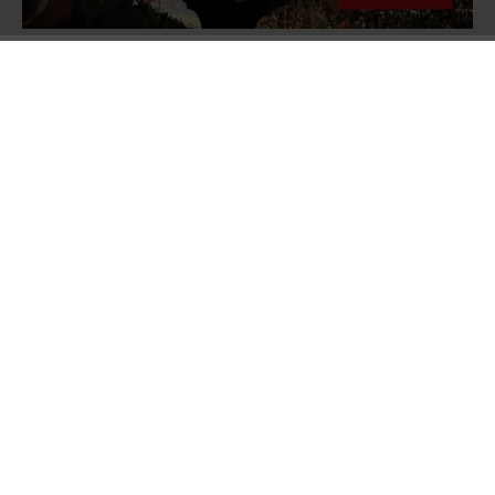
Türk Silahlı Kuvvetlerinin resmî internet sitesi
ve TRT’de yayınlanan bildiride
ordunun
yönetime el koyduğu ifade edilerek ülkede
sıkıyönetim ve sokağa çıkma yasağı ilan
edildiği açıklandı. İstanbul’daki Boğaziçi ve
Fatih Sultan Mehmet Köprüsü jandarma
tarafından kapatıldı, Türkiye Büyük Millet Meclisi
Başkanı İsmail Kahraman ve yaklaşık 50 kadar
milletvekilinin mecliste bulunduğu sırada F-16
savaş uçakları meclis üzerinde uçuş yaparak
parlamentoyu dört kez bombaladı.