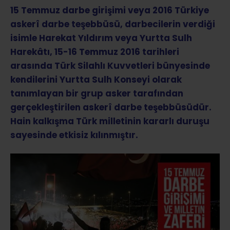
15 Temmuz darbe girişimi veya 2016 Türkiye
askerî darbe teşebbüsü, darbecilerin verdiği
isimle Harekat Yıldırım veya Yurtta Sulh
Harekâtı, 15-16 Temmuz 2016 tarihleri
arasında Türk Silahlı Kuvvetleri bünyesinde
kendilerini Yurtta Sulh Konseyi olarak
tanımlayan bir grup asker tarafından
gerçekleştirilen askerî darbe teşebbüsüdür.
Hain kalkışma Türk milletinin kararlı duruşu
sayesinde etkisiz kılınmıştır.