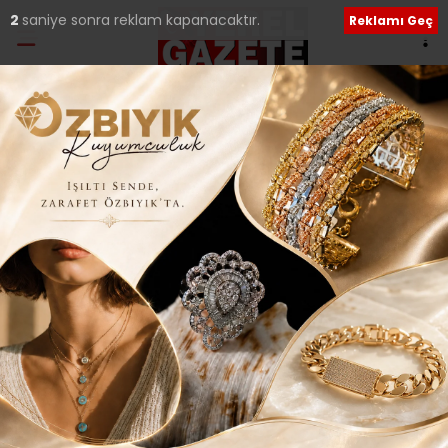
1
saniye sonra reklam kapanacaktır.
Reklamı Geç
Ana Sayfa
›
Genel
CHP’Lİ HAMZAÇEBİ’DEN
PARK NÖBETİNE
DESTEK..
Giriş: 19-06-2022 16:49
535
Genel