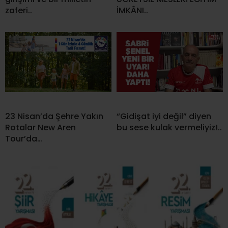
zaferi..
İMKÂNI..
23 Nisan’da Şehre Yakın
“Gidişat iyi değil” diyen
Rotalar New Aren
bu sese kulak vermeliyiz!..
Tour’da…