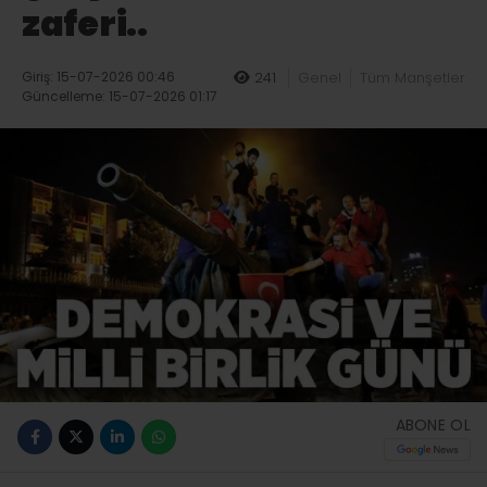
zaferi..
Giriş: 15-07-2026 00:46
241
Genel
Tüm Manşetler
Güncelleme: 15-07-2026 01:17
ABONE OL