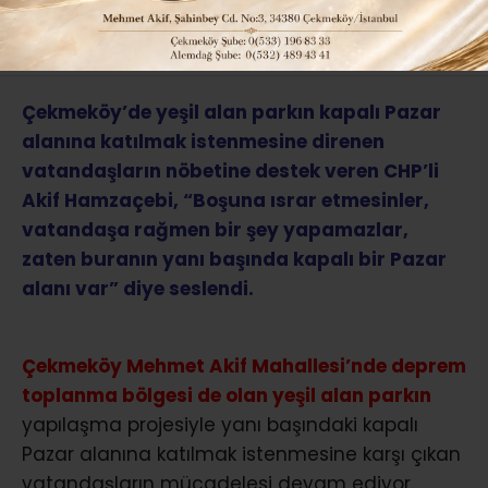
ABONE OL
Çekmeköy’de yeşil alan parkın kapalı Pazar
alanına katılmak istenmesine direnen
vatandaşların nöbetine destek veren CHP’li
Akif Hamzaçebi, “Boşuna ısrar etmesinler,
vatandaşa rağmen bir şey yapamazlar,
zaten buranın yanı başında kapalı bir Pazar
alanı var” diye seslendi.
Çekmeköy Mehmet Akif Mahallesi’nde deprem
toplanma bölgesi de olan yeşil alan parkın
yapılaşma projesiyle yanı başındaki kapalı
Pazar alanına katılmak istenmesine karşı çıkan
vatandaşların mücadelesi devam ediyor.