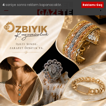
4
saniye sonra reklam kapanacaktır.
Reklamı Geç
Etiket:
Pazar
BAŞKAN ATKOŞAN; “İSTANBUL’A YENİ PAZAR