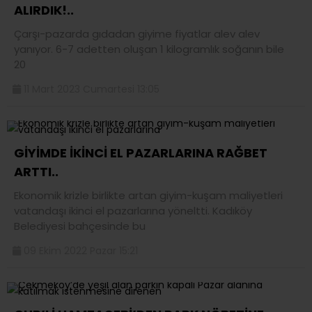
ALIRDIK!..
Çarşı-pazarda gıdadan giyime fiyatlar alev alev
yanıyor. 6-7 adetten oluşan 1 kilogramlık soğanın bile
20
11 Mart 2023 Cumartesi 13:05
GİYİMDE İKİNCİ EL PAZARLARINA RAĞBET
ARTTI..
Ekonomik krizle birlikte artan giyim-kuşam maliyetleri
vatandaşı ikinci el pazarlarına yöneltti. Kadıköy
Belediyesi bahçesinde bu
09 Ekim 2022 Pazar 15:21