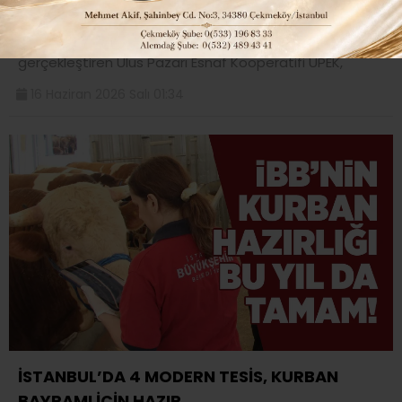
MÜJDESİ YAKINDA..”
2025 yılı mali genel kurulunu ortakların yoğun katılımı ile
gerçekleştiren Ulus Pazarı Esnaf Kooperatifi UPEK,
16 Haziran 2026 Salı 01:34
İSTANBUL’DA 4 MODERN TESİS, KURBAN
BAYRAMI İÇİN HAZIR..