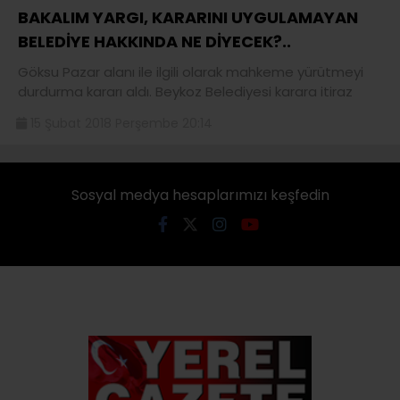
BAKALIM YARGI, KARARINI UYGULAMAYAN
BELEDİYE HAKKINDA NE DİYECEK?..
Göksu Pazar alanı ile ilgili olarak mahkeme yürütmeyi
durdurma kararı aldı. Beykoz Belediyesi karara itiraz
15 Şubat 2018 Perşembe 20:14
Sosyal medya hesaplarımızı keşfedin