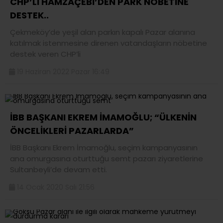
CHP’Lİ HAMZAÇEBİ’DEN PARK NÖBETİNE
DESTEK..
Çekmeköy’de yeşil alan parkın kapalı Pazar alanına
katılmak istenmesine direnen vatandaşların nöbetine
destek veren CHP’li
19 Haziran 2022 Pazar 16:49
İBB BAŞKANI EKREM İMAMOĞLU; “ÜLKENİN
ÖNCELİKLERİ PAZARLARDA”
İBB Başkanı Ekrem İmamoğlu, seçim kampanyasının
ana omurgasına oturttuğu semt pazarı ziyaretlerine
Sultanbeyli’de devam etti.
14 Ocak 2020 Salı 21:56