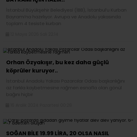
İstanbul Büyükşehir Belediyesi (İBB), İstanbul’u Kurban
Bayramı’na hazırlıyor. Avrupa ve Anadolu yakasında
toplam 4 tesiste kurban
12 Mayıs 2026 Salı 22:14
Orhan Özyakışır, bu kez daha güçlü
köprüler kuruyor..
İstanbul Anadolu Yakası Pazarcılar Odası başkanlığını
az farkla kaybetmesine rağmen esnafla olan gönül
bağını hiçbir
16 Aralık 2024 Pazartesi 00:28
SOĞAN BİLE 19.99 LİRA, 20 OLSA NASIL