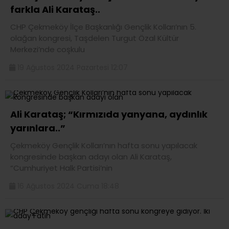
farkla Ali Karataş..
CHP Çekmeköy İlçe Başkanlığı Gençlik Kolları’nın 5.
olağan kongresi, Taşdelen Turgut Özal Kültür
Merkezi’nde coşkulu
19 Ağustos 2024 Pazartesi 12:07
Ali Karataş; “Kırmızıda yanyana, aydınlık
yarınlara..”
Çekmeköy Gençlik Kolları’nın hafta sonu yapılacak
kongresinde başkan adayı olan Ali Karataş,
“Cumhuriyet Halk Partisi’nin
16 Ağustos 2024 Cuma 18:48