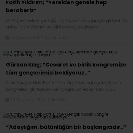
Fatih Yıldırım; “Yerelden genele hep
beraberiz”
CHP Çekmeköy gençliği hafta sonu kongreye gidiyor. İki
aday Fatih Yıldırım ve Ali Karataş başkanlık
16 Ağustos 2024 Cuma 00:12
Gürkan Kılıç; “Cesaret ve birlik kongremize
tüm gençlerimizi bekliyoruz..”
Cumhuriyet Halk Partisi İlçe Örgütleri’nde gençlik kolu
kongreleri için takvim ve kongre adresleri belli oldu.
30 Temmuz 2024 Salı 10:30
“Adaylığım, bütünlüğün bir başlangıcıdır..”