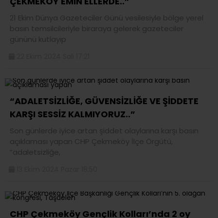
ÇEKMEKÖY EMİN ELLERDE..”
21 Ekim Dünya Gazeteciler Günü vesilesiyle bölge yerel
basın temsilcileriyle biraraya gelerek gazeteciler
gününü kutlayıp
22 Ekim 2024 Salı 17:21
“ADALETSİZLİĞE, GÜVENSİZLİĞE VE ŞİDDETE
KARŞI SESSİZ KALMIYORUZ..”
Son günlerde iyice artan şiddet olaylarına karşı basın
açıklaması yapan CHP Çekmeköy İlçe Örgütü,
“adaletsizliğe,
13 Ekim 2024 Pazar 18:50
CHP Çekmeköy Gençlik Kolları’nda 2 oy