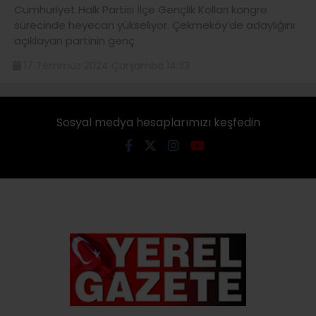
Cumhuriyet Halk Partisi İlçe Gençlik Kolları kongre
sürecinde heyecan yükseliyor. Çekmeköy’de adaylığını
açıklayan partinin genç
17 Temmuz 2024 Çarşamba 14:33
Sosyal medya hesaplarımızı keşfedin