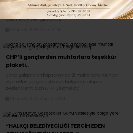
“MESEM’e hayır!” diyerek iş kazalarındaki çocuk
ölümlerine dikkat çeken Cumhuriyet Halk Partisi
Çekmeköy Gençlik Kolları,
07 Aralık 2025 Pazar 21:31
CHP’li gençlerden muhtarlara teşekkür
plaketi..
Saha çalışmaları kapsamında 21 mahallede muhtar
ziyaretleri gerçekleştirerek bölgenin talep ve
beklentilerini alan CHP Çekmeköy
06 Aralık 2024 Cuma 22:04
“HALKÇI BELEDİYECİLİĞİ TERCİH EDEN