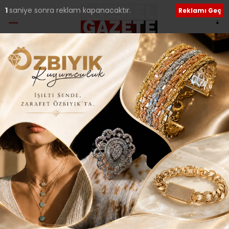
Etiket:
Ali Karataş
İş kazalarında çocuk ölümlerine hayır!