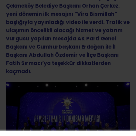
Çekmeköy Belediye Başkanı Orhan Çerkez,
yeni dönemin ilk mesajını “Vira Bismillah”
başlığıyla yayınladığı video ile verdi. Trafik ve
ulaşımın öncelikli olacağı hizmet ve yatırım
vurgusu yapılan mesajda AK Parti Genel
Başkanı ve Cumhurbaşkanı Erdoğan ile İl
Başkanı Abdullah Özdemir ve İlçe Başkanı
Fatih Sırmacı’ya teşekkür dikkatlerden
kaçmadı.