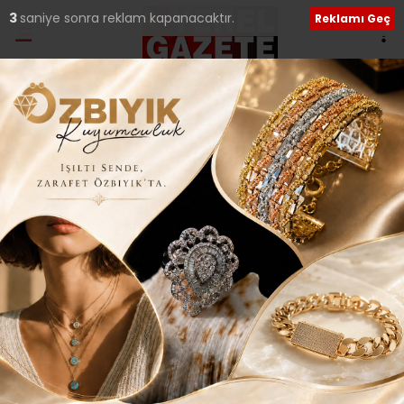
2
saniye sonra reklam kapanacaktır.
Reklamı Geç
Ana Sayfa
›
Güncel
Gürkan Kılıç; “Cesaret
ve birlik kongremize
tüm gençlerimizi
bekliyoruz..”
Giriş: 30-07-2024 10:30
378
Güncel
Siyaset