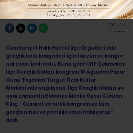
Güncelleme: 30-07-2024 10:31
ABONE OL
Cumhuriyet Halk Partisi İlçe Örgütleri’nde
gençlik kolu kongreleri için takvim ve kongre
adresleri belli oldu. Buna göre CHP Çekmeköy
İlçe Gençlik Kolları Kongresi 18 Ağustos Pazar
Günü Taşdelen Turgut Özal Kültür
Merkezi’nde yapılacak. İlçe Gençlik Kolları ve
aynı zamanda Belediye Meclis Üyesi Gürkan
Kılıç, “Cesaret ve birlik kongremize tüm
gençlerimizi ve partililerimizi bekliyoruz”
dedi.