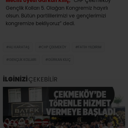
Meclis Üyesi Gürkan Kılıç,
“CHP Çekmeköy
Gençlik Kolları 5. Olağan Kongremiz hayırlı
olsun. Bütün partililerimizi ve gençlerimizi
kongremize bekliyoruz” dedi.
ALI KARATAŞ
CHP ÇEKMEKÖY
FATIH YILDIRIM
GENÇLIK KOLLARI
GÜRKAN KILIÇ
İLGİNİZİ
ÇEKEBİLİR