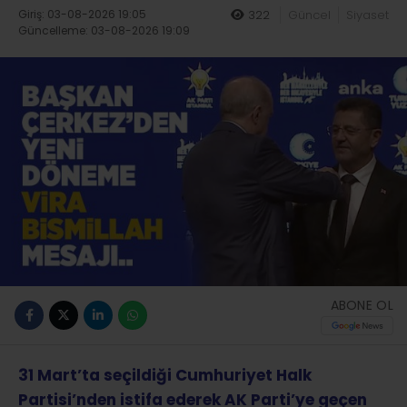
Giriş: 03-08-2026 19:05
322
Güncel
Siyaset
Güncelleme: 03-08-2026 19:09
ABONE OL
31 Mart’ta seçildiği Cumhuriyet Halk
Partisi’nden istifa ederek AK Parti’ye geçen