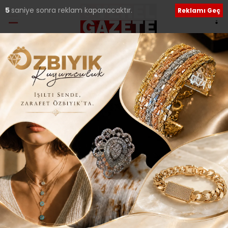
5
saniye sonra reklam kapanacaktır.
Reklamı Geç
Etiket:
ANA-Order
Anadolu Yakası Ordulular Derneği’nde yeni
süreç başladı..
Merkezi Çekmeköy Taşdelen’de faaliyet gösteren
Anadolu Yakası Ordulular Derneği (ANA-ORDER), baştan
aşağı yenilenen yüzü ve
10 Şubat 2024 Cumartesi 00:10
Sosyal medya hesaplarımızı keşfedin