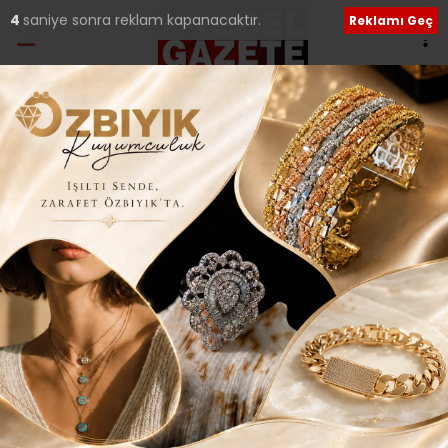
4
saniye sonra reklam kapanacaktır.
Reklamı Geç
Etiket:
Çekmeköy Belediye
Başkan Aday Adayı
ÇEKMEKÖY BELEDİYE BAŞKAN ADAY ADAYI
OLACAK MI?..
Çekmeköy kamuoyunun aylardır merak ettiği sorunun
yanıtı nihayet karşılık buldu. Çekmeköy Sevenler
Platformu’nun da aylardır
20 Kasım 2023 Pazartesi 10:11