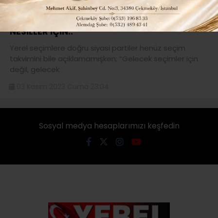
“GELECEK SEÇİMLER İÇİN DEĞİL GELECEK
NESİLLER İÇİN..”
Yerel seçimlere doğru siyasi partiler henüz seçim
takvimini bile açıklamamışken; “Gelecek seçimler için
değil, gelecek
03 Kasım 2023 Cuma 23:04
Sosyal medya hesaplarımızı keşfedin