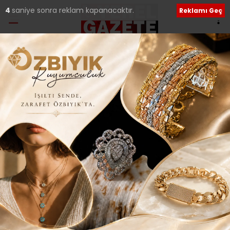
4
saniye sonra reklam kapanacaktır.
Reklamı Geç
Etiket:
Halk Eğitim
Mimar Sinan Muhtarlığı’nda el emeği göz
nuru sergisi..
Çekmeköy’ün en büyük mahallelerinden Mimar Sinan
Mahalle Muhtarlığı ile Halk Eğitim işbirliğinde 10 yıldır
büyük
06 Haziran 2024 Perşembe 21:35
Sosyal medya hesaplarımızı keşfedin