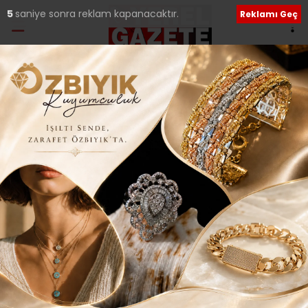
4
saniye sonra reklam kapanacaktır.
Reklamı Geç
Etiket:
Melda Tanişman
Yeniden Refah Adayı Evsen, siyasi parti
ziyaretlerini sürdürüyor..
31 Mart seçimlerine yönelik saha çalışmalarını sürdüren
Yeniden Refah Partisi Çekmeköy Belediye Başkan Adayı
Yücel
10 Şubat 2024 Cumartesi 00:44
Sosyal medya hesaplarımızı keşfedin