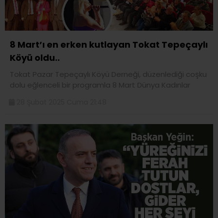
8 Mart’ı en erken kutlayan Tokat Tepeçaylı
Köyü oldu..
Tokat Pazar Tepeçaylı Köyü Derneği, düzenlediği coşku
dolu eğlenceli bir programla 8 Mart Dünya Kadınlar
28 Şubat 2025 Cuma 21:48