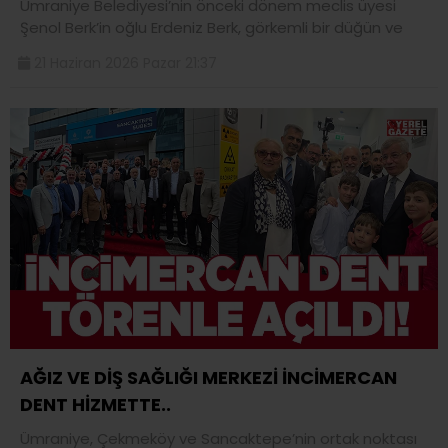
Ümraniye Belediyesi’nin önceki dönem meclis üyesi
Şenol Berk’in oğlu Erdeniz Berk, görkemli bir düğün ve
21 Haziran 2026 Pazar 21:37
AĞIZ VE DİŞ SAĞLIĞI MERKEZİ İNCİMERCAN
DENT HİZMETTE..
Ümraniye, Çekmeköy ve Sancaktepe’nin ortak noktası