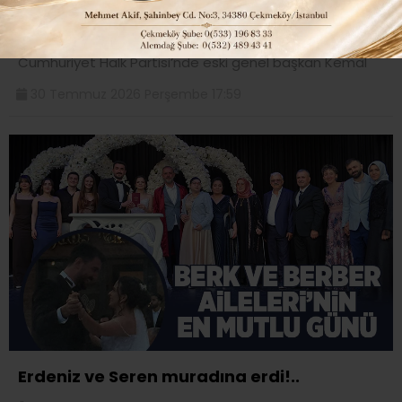
Sağdıç da tüm ailesiyle birlikte istifa etti!..
Son derece zor ve çalkantılı bir süreçten geçen
Cumhuriyet Halk Partisi’nde eski genel başkan Kemal
30 Temmuz 2026 Perşembe 17:59
Erdeniz ve Seren muradına erdi!..