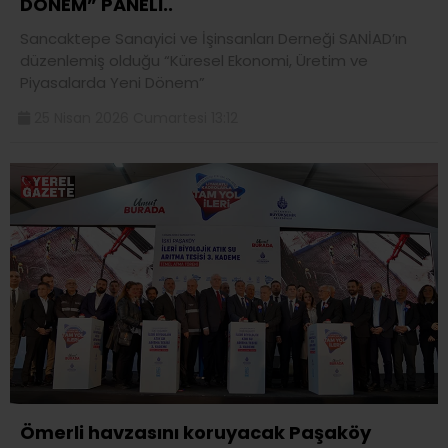
DÖNEM” PANELİ..
Sancaktepe Sanayici ve İşinsanları Derneği SANİAD’ın
düzenlemiş olduğu “Küresel Ekonomi, Üretim ve
Piyasalarda Yeni Dönem”
25 Nisan 2026 Cumartesi 13:12
Ömerli havzasını koruyacak Paşaköy