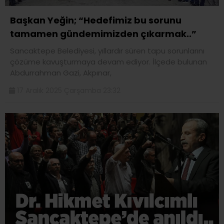
Başkan Yeğin; “Hedefimiz bu sorunu
tamamen gündemimizden çıkarmak..”
Sancaktepe Belediyesi, yıllardır süren tapu sorunlarını
çözüme kavuşturmaya devam ediyor. İlçede bulunan
Abdurrahman Gazi, Akpınar,
17 Aralık 2025 Çarşamba 23:32