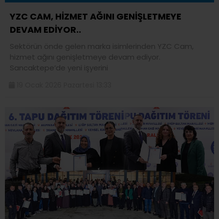
YZC CAM, HİZMET AĞINI GENİŞLETMEYE
DEVAM EDİYOR..
Sektörün önde gelen marka isimlerinden YZC Cam,
hizmet ağını genişletmeye devam ediyor.
Sancaktepe’de yeni işyerini
19 Ocak 2026 Pazartesi 13:33