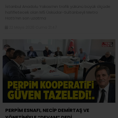
İstanbul Anadolu Yakası’nın trafik yükünü büyük ölçüde
hafifletecek olan M5 Üsküdar-Sultanbeyli Metro
Hattı’nın son uzatma
22 Mayıs 2026 Cuma 21:47
PERPİM ESNAFI, NECİP DEMİRTAŞ VE
YÖNETİMİYLE “DEVAM” DEDİ..