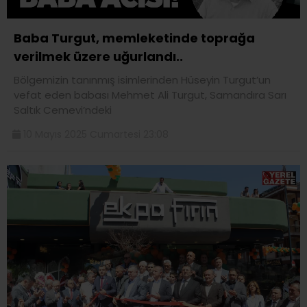
Baba Turgut, memleketinde toprağa
verilmek üzere uğurlandı..
Bölgemizin tanınmış isimlerinden Hüseyin Turgut’un
vefat eden babası Mehmet Ali Turgut, Samandıra Sarı
Saltık Cemevi’ndeki
10 Mayıs 2025 Cumartesi 23:08