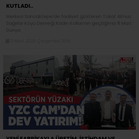
KUTLADI..
Merkezi Sancaktepe’de faaliyet gösteren Tokat Almus
Sağırlar Köyü Derneği Kadın Kolları’nın geçtiğimiz 8 Mart
Dünya
11 Mart 2026 Çarşamba 16:51
YENİ FABRİKAYLA ÜRETİM, İSTİHDAM VE