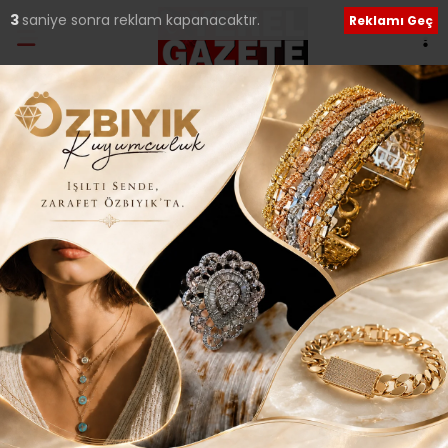
1
saniye sonra reklam kapanacaktır.
Reklamı Geç
Etiket:
Sancaktepe
CHP’nin önde gelen emektarlarından Musa