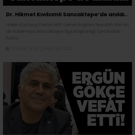
Dr. Hikmet Kıvılcımlı Sancaktepe’de anıldı..
Halkın Kurtuluş Partisi HKP Genel Başkanı Nurullah Efe’nin
de katılımıyla Sancaktepe İlçe Başkanlığı tarafından
hafta
03 Aralık 2025 Çarşamba 13:22