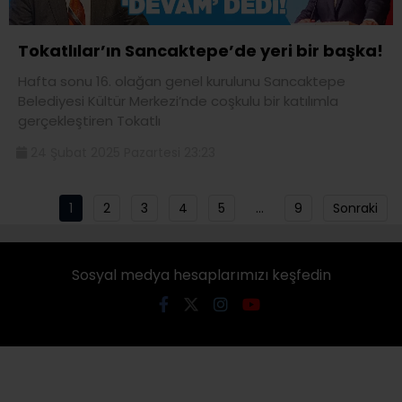
Tokatlılar’ın Sancaktepe’de yeri bir başka!
Hafta sonu 16. olağan genel kurulunu Sancaktepe
Belediyesi Kültür Merkezi’nde coşkulu bir katılımla
gerçekleştiren Tokatlı
24 Şubat 2025 Pazartesi 23:23
1
2
3
4
5
…
9
Sonraki
Sosyal medya hesaplarımızı keşfedin