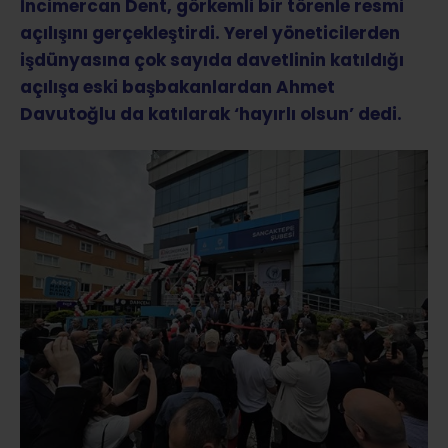
İncimercan Dent, görkemli bir törenle resmi
açılışını gerçekleştirdi. Yerel yöneticilerden
işdünyasına çok sayıda davetlinin katıldığı
açılışa eski başbakanlardan Ahmet
Davutoğlu da katılarak ‘hayırlı olsun’ dedi.