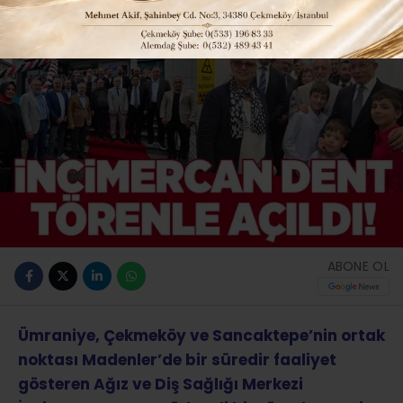
ABONE OL
Ümraniye, Çekmeköy ve Sancaktepe’nin ortak
noktası Madenler’de bir süredir faaliyet
gösteren Ağız ve Diş Sağlığı Merkezi