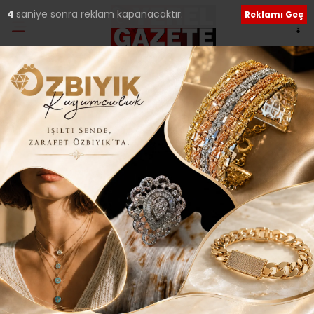
1
saniye sonra reklam kapanacaktır.
Reklamı Geç
Ana Sayfa
›
Tüm Manşetler
AĞIZ VE DİŞ SAĞLIĞI
MERKEZİ İNCİMERCAN
DENT HİZMETTE..
Giriş: 13-06-2026 21:14
Güncelleme: 13-06-2026 21:16
104
Tüm Manşetler
Yerel Haberler