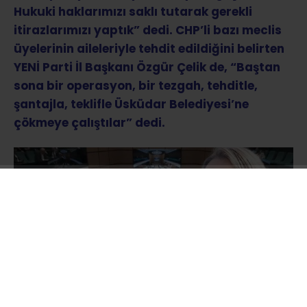
Hukuki haklarımızı saklı tutarak gerekli
itirazlarımızı yaptık” dedi. CHP’li bazı meclis
üyelerinin aileleriyle tehdit edildiğini belirten
YENİ Parti İl Başkanı Özgür Çelik de, “Baştan
sona bir operasyon, bir tezgah, tehditle,
şantajla, teklifle Üsküdar Belediyesi’ne
çökmeye çalıştılar” dedi.