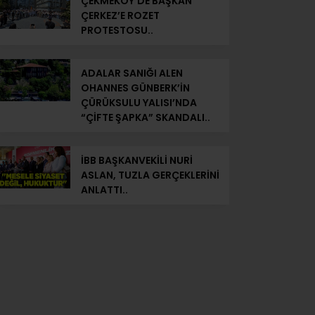
ÇEKMEKÖY’DE BAŞKAN
ÇERKEZ’E ROZET
PROTESTOSU..
ADALAR SANIĞI ALEN
OHANNES GÜNBERK’İN
ÇÜRÜKSULU YALISI’NDA
“ÇİFTE ŞAPKA” SKANDALI..
İBB BAŞKANVEKİLİ NURİ
ASLAN, TUZLA GERÇEKLERİNİ
ANLATTI..