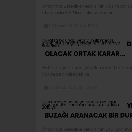
Ümraniye Belediye Meclisi’nin Kasım ayı top
oturumda CHP’li meclis üyelerinin
03 Kasım 2020 Salı 15:59
D
OLACAK ORTAK KARAR…
Hafta başında yeni yılın ilk meclis toplant
halkını sevindirecek ve
07 Ocak 2020 Salı 22:03
Y
BUZAĞI ARANACAK BİR DU
Ümraniye Belediye Meclisi’nin usul yönünd