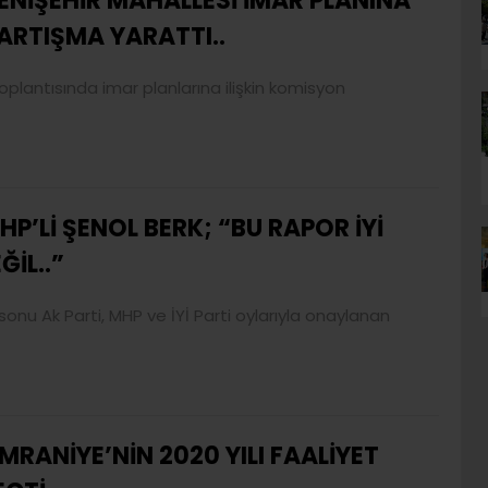
ENİŞEHİR MAHALLESİ İMAR PLANINA
TARTIŞMA YARATTI..
toplantısında imar planlarına ilişkin komisyon
HP’Lİ ŞENOL BERK; “BU RAPOR İYİ
İL..”
onu Ak Parti, MHP ve İYİ Parti oylarıyla onaylanan
MRANİYE’NİN 2020 YILI FAALİYET