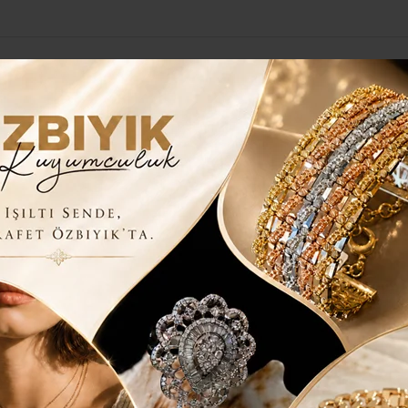
Yerel Haberler
Genel
Güncel
Siyaset
Kültür Sanat
H
diye Meclisi
arar; “Oybirliği ile geçen karara
ağmen meclis neden canlı
ayınlanmıyor?”
raniye Belediye Meclisi Mart ayı ilk oturumunda
nuşan CHP Meclis Üyesi ve Grup Sözcüsü Veysal