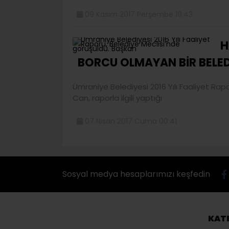
09 Kasım 2017 Perşembe 19:43
H
BORCU OLMAYAN BİR BELED
Ümraniye Belediyesi 2016 Yılı Faaliyet Ra
Can, raporla ilgili yaptığı
07 Nisan 2017 Cuma 00:41
Sosyal medya hesaplarımızı keşfedin
KAT