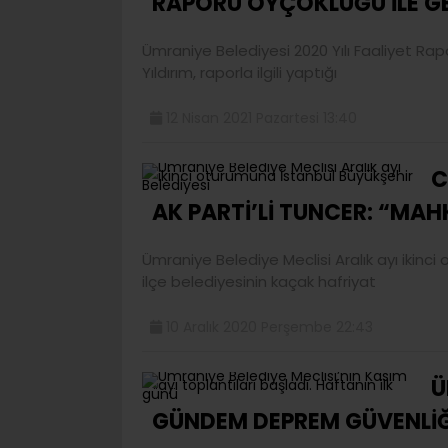
RAPORU OYÇOKLUĞU İLE GE
Ümraniye Belediyesi 2020 Yılı Faaliyet Ra
Yıldırım, raporla ilgili yaptığı
12 Nisan 2021 Pazartesi 13:40
C
AK PARTİ’Lİ TUNCER: “MAH
Ümraniye Belediye Meclisi Aralık ayı ikinc
ilçe belediyesinin kaçak hafriyat
10 Aralık 2020 Perşembe 22:43
Ü
GÜNDEM DEPREM GÜVENLİĞİ