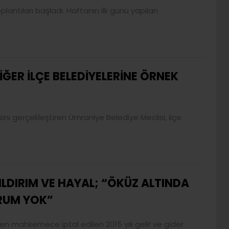
lantıları başladı. Haftanın ilk günü yapılan
İĞER İLÇE BELEDİYELERİNE ÖRNEK
ısını gerçekleştiren Ümraniye Belediye Meclisi, ilçe
ILDIRIM VE HAYAL; “ÖKÜZ ALTINDA
RUM YOK”
en mahkemece iptal edilen 2015 yılı gelir ve gider