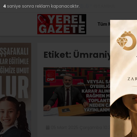
25.6
°
İSTANBUL
3
saniye sonra reklam kapanacaktır.
YAZARLAR
Tüm Manşetler
Etiket:
Ümraniye Bele
S
r
y
Üm
ko
05 Mart 2025 Çarşamba 10:38