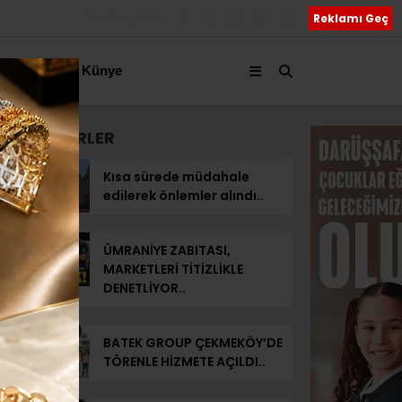
Bizi Takip Edin
Reklamı Geç
akkımızda
Künye
SON HABERLER
Kısa sürede müdahale
edilerek önlemler alındı..
ÜMRANİYE ZABITASI,
MARKETLERİ TİTİZLİKLE
DENETLİYOR..
BATEK GROUP ÇEKMEKÖY’DE
TÖRENLE HİZMETE AÇILDI..