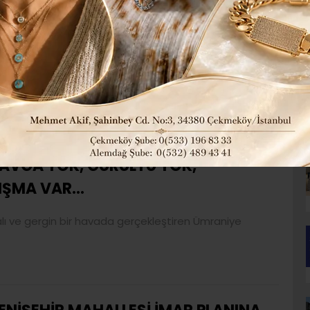
EM AK PARTİ HEM CHP KAYIP MECLİS
mhuriyet Halk Partisi’nden vefatların yaşandığı
AVGA YOK, GÜRÜLTÜ YOK,
TIŞMA VAR…
şmalı ve gergin bir havada gerçekleştiren Ümraniye