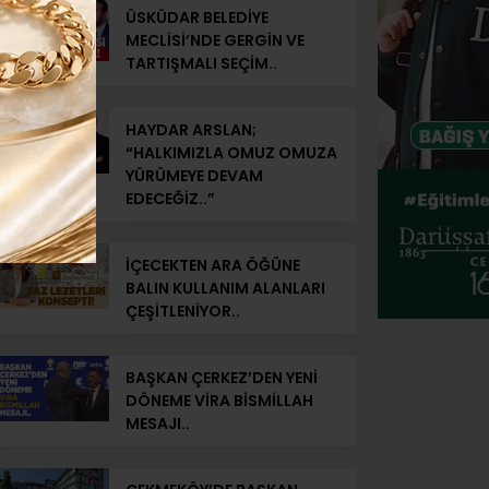
ÜSKÜDAR BELEDİYE
MECLİSİ’NDE GERGİN VE
TARTIŞMALI SEÇİM..
HAYDAR ARSLAN;
“HALKIMIZLA OMUZ OMUZA
YÜRÜMEYE DEVAM
EDECEĞİZ..”
İÇECEKTEN ARA ÖĞÜNE
BALIN KULLANIM ALANLARI
ÇEŞİTLENİYOR..
BAŞKAN ÇERKEZ’DEN YENİ
DÖNEME VİRA BİSMİLLAH
MESAJI..