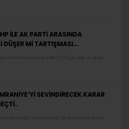
HP İLE AK PARTİ ARASINDA
Sİ DÜŞER Mİ TARTIŞMASI…
en mahkemece iptal edilen 2015 yılı gelir ve gider
MRANİYE’Yİ SEVİNDİRECEK KARAR
EÇTİ..
m Ayı Meclis Toplantısında 2B Arazileriyle alakalı