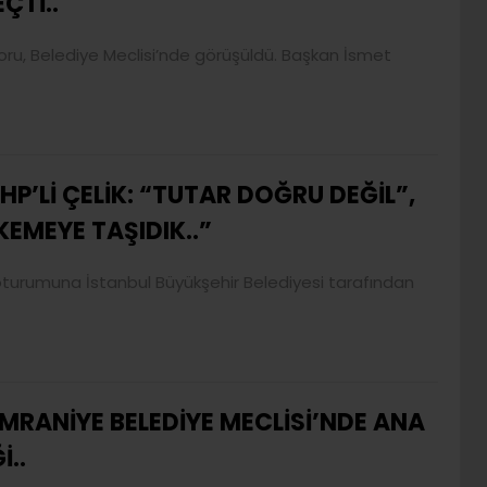
ÇTİ..
poru, Belediye Meclisi’nde görüşüldü. Başkan İsmet
HP’Lİ ÇELİK: “TUTAR DOĞRU DEĞİL”,
KEMEYE TAŞIDIK..”
i oturumuna İstanbul Büyükşehir Belediyesi tarafından
MRANİYE BELEDİYE MECLİSİ’NDE ANA
..