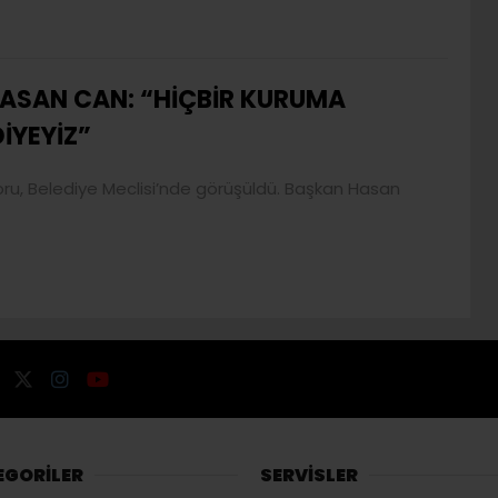
ASAN CAN: “HİÇBİR KURUMA
İYEYİZ”
poru, Belediye Meclisi’nde görüşüldü. Başkan Hasan
EGORİLER
SERVİSLER