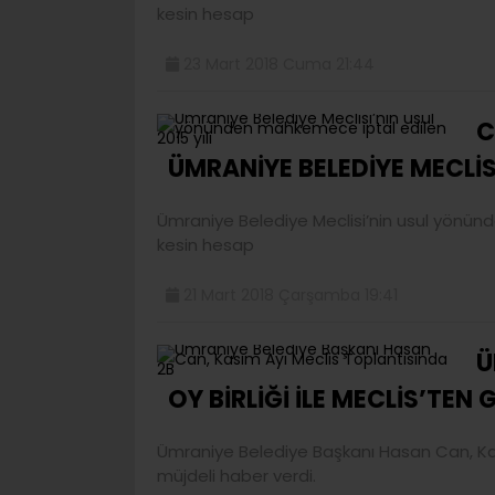
kesin hesap
23 Mart 2018 Cuma 21:44
C
ÜMRANİYE BELEDİYE MECLİ
Ümraniye Belediye Meclisi’nin usul yönünd
kesin hesap
21 Mart 2018 Çarşamba 19:41
Ü
OY BİRLİĞİ İLE MECLİS’TEN G
Ümraniye Belediye Başkanı Hasan Can, Kası
müjdeli haber verdi.