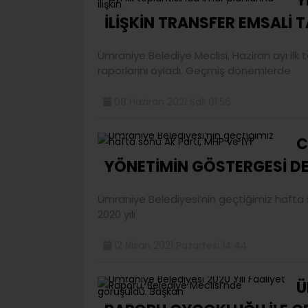
Y
İLİŞKİN TRANSFER EMSALİ 
Ümraniye Belediye Meclisi, Haziran ayı ilk 
raporlarını oyladı. Geçmiş dönemlerde
08 Haziran 2021 Salı 01:56
C
YÖNETİMİN GÖSTERGESİ DEĞ
Ümraniye Belediyesi’nin geçtiğimiz hafta s
2020 yılı
12 Nisan 2021 Pazartesi 14:44
Ü