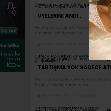
H
ÜYELERİNİ ANDI..
Geçtiğimiz ay hem AK Parti’den hem de Cu
Ümraniye Belediye Meclisi,
02 Eylül 2024 Pazartesi 22:21
K
TARTIŞMA YOK SADECE A
Meclis toplantılarını genellikle bol tartı
Belediye Meclisi, Temmuz ayı
05 Temmuz 2021 Pazartesi 21:56