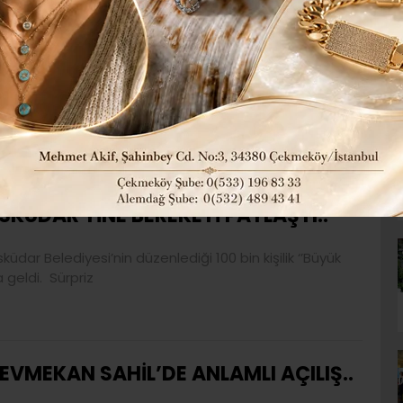
.
en büyük kahramanı babaların katılımıyla yılın “En
AMAZIN’I DOLU DOLU YAŞAYAN
SKÜDAR YİNE BEREKETİ PAYLAŞTI..
ar Belediyesi’nin düzenlediği 100 bin kişilik ‘’Büyük
 geldi. Sürpriz
EVMEKAN SAHİL’DE ANLAMLI AÇILIŞ..