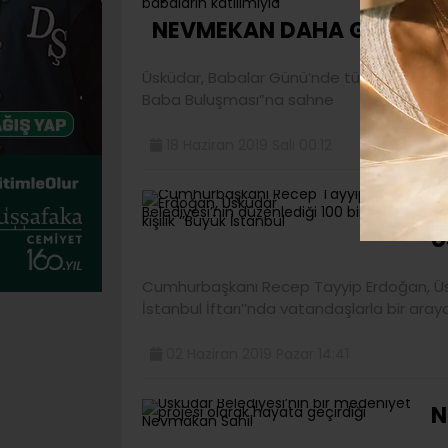
NEVMEKAN DAHA GELİYOR.
Üsküdar, Babalar Günü’nde tüm çocukların 
Baba Buluşması”na sahne
18 Haziran 2019 Salı 00:12
R
Ü
Cumhurbaşkanı Recep Tayyip Erdoğan, Üsküd
İstanbul İftarı’’nda vatandaşlarla bir araya
02 Haziran 2019 Pazar 14:41
N