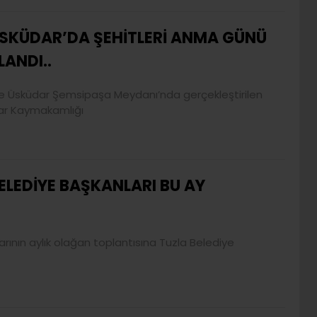
SKÜDAR’DA ŞEHİTLERİ ANMA GÜNÜ
ANDI..
iyle Üsküdar Şemsipaşa Meydanı’nda gerçekleştirilen
dar Kaymakamlığı
ELEDİYE BAŞKANLARI BU AY
rının aylık olağan toplantısına Tuzla Belediye