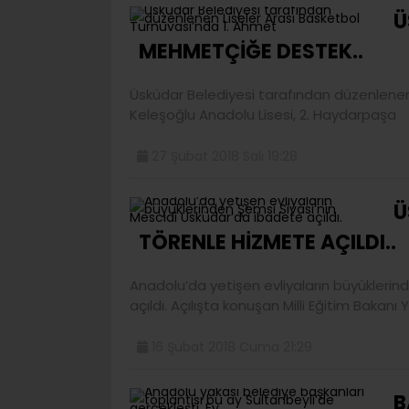
Ü
MEHMETÇİĞE DESTEK..
Üsküdar Belediyesi tarafından düzenlenen
Keleşoğlu Anadolu Lisesi, 2. Haydarpaşa
27 Şubat 2018 Salı 19:28
Ü
TÖRENLE HİZMETE AÇILDI..
Anadolu’da yetişen evliyaların büyüklerin
açıldı. Açılışta konuşan Milli Eğitim Bakanı 
16 Şubat 2018 Cuma 21:29
B