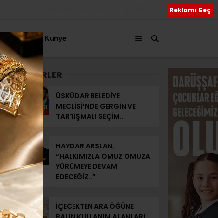
Bizi Takip Edin
Reklamı Geç
akkımızda
Künye
SON HABERLER
ÜSKÜDAR BELEDİYE
MECLİSİ’NDE GERGİN VE
TARTIŞMALI SEÇİM..
HAYDAR ARSLAN;
“HALKIMIZLA OMUZ OMUZA
YÜRÜMEYE DEVAM
EDECEĞİZ..”
İÇECEKTEN ARA ÖĞÜNE
BALIN KULLANIM ALANLARI