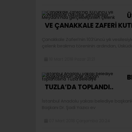
Ü
VE ÇANAKKALE ZAFERİ KUTL
Çanakkale Zaferi’nin 103’üncü yılı vesiles
çelenk bırakma töreninin ardından, Üskü
18 Mart 2018 Pazar 21:21
B
TUZLA’DA TOPLANDI..
İstanbul Anadolu yakası belediye başkanla
Başkanı Dr. Şadi Yazıcı ev
07 Mart 2018 Çarşamba 20:24