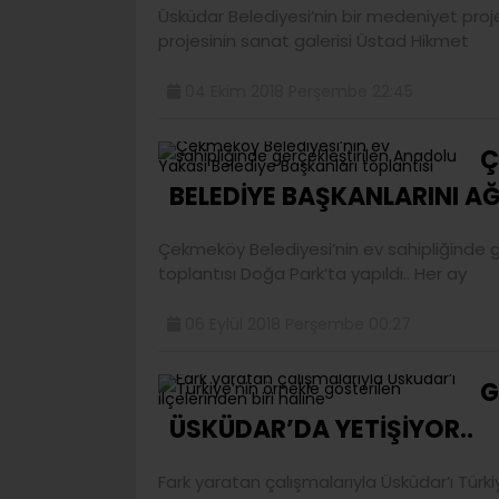
Üsküdar Belediyesi’nin bir medeniyet proj
projesinin sanat galerisi Üstad Hikmet
04 Ekim 2018 Perşembe 22:45
Ç
BELEDİYE BAŞKANLARINI AĞI
Çekmeköy Belediyesi’nin ev sahipliğinde g
toplantısı Doğa Park’ta yapıldı.. Her ay
06 Eylül 2018 Perşembe 00:27
G
ÜSKÜDAR’DA YETİŞİYOR..
Fark yaratan çalışmalarıyla Üsküdar’ı Türkiy