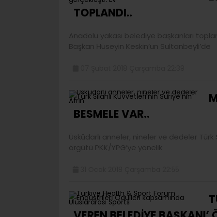
TOPLANDI..
Anadolu yakası belediye başkanları toplant
Başkan Hüseyin Keskin’un Sultanbeyli’de
07 Şubat 2018 Çarşamba 22:39
M
BESMELE VAR..
Üsküdarlı anneler, nineler ve dedeler Türk Si
örgütü PKK/YPG’ye yönelik
31 Ocak 2018 Çarşamba 22:55
T
VEREN BELEDİYE BAŞKANI’ 