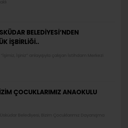
aklı
SKÜDAR BELEDİYESİ’NDEN
K İŞBİRLİĞİ..
şimiz, İşiniz” anlayışıyla çalışan İstihdam Merkezi
İZİM ÇOCUKLARIMIZ ANAOKULU
 Üsküdar Belediyesi, Bizim Çocuklarımız Dayanışma