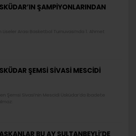
SKÜDAR’IN ŞAMPİYONLARINDAN
 Liseler Arası Basketbol Turnuvası’nda 1. Ahmet
SKÜDAR ŞEMSİ SİVASİ MESCİDİ
den Şemsi Sivasi’nin Mescidi Üsküdar’da ibadete
Yılmaz:
AŞKANLAR BU AY SULTANBEYLİ’DE