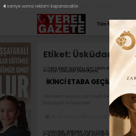
24.5
°
İSTANBUL
3
saniye sonra reklam kapanacaktır.
YAZARLAR
Tüm Manşetler
Etiket:
Üsküdar Bele
Y
İKİNCİ ETABA GEÇİLDİ..
Yeni kent vizyonu için tarihi bir adım ata
Dönüşüm Projesi’nde
26 Temmuz 2019 Cuma 00:47
İ