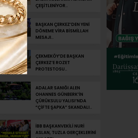
ÇEŞİTLENİYOR..
BAŞKAN ÇERKEZ’DEN YENİ
DÖNEME VİRA BİSMİLLAH
MESAJI..
ÇEKMEKÖY’DE BAŞKAN
ÇERKEZ’E ROZET
PROTESTOSU..
ADALAR SANIĞI ALEN
OHANNES GÜNBERK’İN
ÇÜRÜKSULU YALISI’NDA
“ÇİFTE ŞAPKA” SKANDALI..
İBB BAŞKANVEKİLİ NURİ
ASLAN, TUZLA GERÇEKLERİNİ