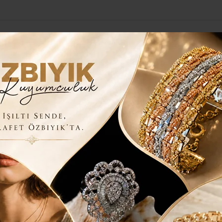
Yerel Haberler
Genel
Güncel
Siyaset
Kültür Sanat
H
diye Başkanı Hilmi Türkmen
ERİNDE VE GÖNÜLLÜ DÖNÜŞÜMDE
n Üsküdar Belediyesi, Çamlıca Kirazlıtepe Kentsel
STANBUL’A 5 MİLLET BAHÇESİ VE 4