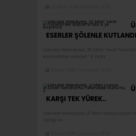
02 Nisan 2018 Pazartesi 22:53
Ü
ESERLER ŞÖLENLE KUTLANDI
Üsküdar Belediyesi, 30 Mart Yerel Yöneti
kazandırılan eserleri “4 Yılda
31 Mart 2018 Cumartesi 00:55
Ü
KARŞI TEK YÜREK..
Üsküdar Belediyesi, 21 Mart Dünya Down S
açtığı ve
21 Mart 2018 Çarşamba 18:30