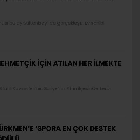
ısı bu ay Sultanbeyli’de gerçekleşti. Ev sahibi
EHMETÇİK İÇİN ATILAN HER İLMEKTE
lahlı Kuvvetleri’nin Suriye’nin Afrin ilçesinde terör
ÜRKMEN’E ‘SPORA EN ÇOK DESTEK
ÖDÜLÜ..