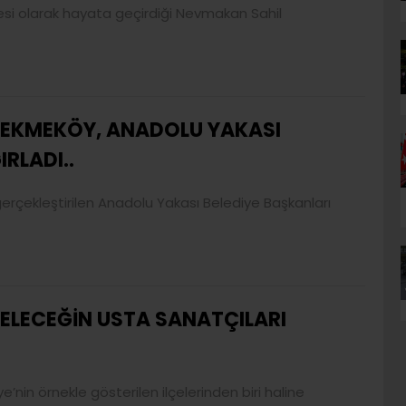
esi olarak hayata geçirdiği Nevmakan Sahil
EKMEKÖY, ANADOLU YAKASI
RLADI..
erçekleştirilen Anadolu Yakası Belediye Başkanları
ELECEĞİN USTA SANATÇILARI
e’nin örnekle gösterilen ilçelerinden biri haline