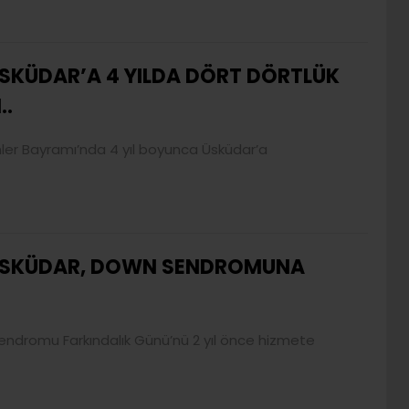
SKÜDAR’A 4 YILDA DÖRT DÖRTLÜK
..
mler Bayramı’nda 4 yıl boyunca Üsküdar’a
SKÜDAR, DOWN SENDROMUNA
endromu Farkındalık Günü’nü 2 yıl önce hizmete