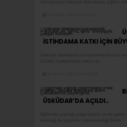
dönüştüren Üsküdar Belediyesi, eğitim od
06 Mayıs 2018 Pazar 13:22
Ü
İSTİHDAMA KATKI İÇİN BÜYÜ
Üsküdar Belediyesi bünyesinde kurulan ve “İ
(ÜSİM) faaliyetlerini daha da
06 Nisan 2018 Cuma 00:18
B
ÜSKÜDAR’DA AÇILDI..
Eğitimde yaptığı çalışmalarla önde gelen
Derneği ile yapımını tamamladığı Bizim