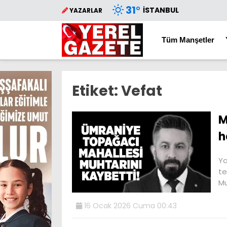
31
°
İSTANBUL
YAZARLAR
Tüm Manşetler
Etiket:
Vefat
M
h
Ya
te
M
16 Ocak 2026 Cuma 00:43