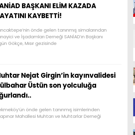
ANİAD BAŞKANI ELİM KAZADA
AYATINI KAYBETTİ!
ncaktepe’nin önde gelen tanınmış simalarından
nayici ve İşadamları Derneği SANİAD’ın Başkanı
gün Gökçe, Mısır gezisinde
uhtar Nejat Girgin’in kayınvalidesi
ülbahar Üstün son yolculuğa
ğurlandı..
kmeköy’ün önde gelen tanınmış isimlerinden
rapınar Mahallesi Muhtarı ve Muhtarlar Derneği