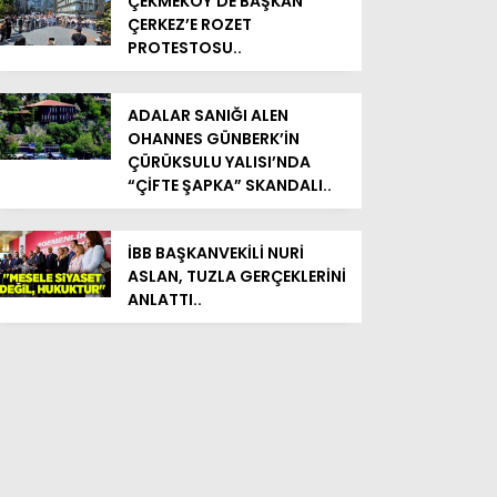
ÇEKMEKÖY’DE BAŞKAN
ÇERKEZ’E ROZET
PROTESTOSU..
ADALAR SANIĞI ALEN
OHANNES GÜNBERK’İN
ÇÜRÜKSULU YALISI’NDA
“ÇİFTE ŞAPKA” SKANDALI..
İBB BAŞKANVEKİLİ NURİ
ASLAN, TUZLA GERÇEKLERİNİ
ANLATTI..