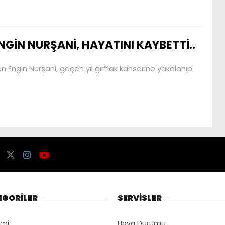
NGİN NURŞANİ, HAYATINI KAYBETTİ..
en Engin Nurşani, geçen yıl gırtlak kanserine yakalanıp
EGORİLER
SERVİSLER
omi
Hava Durumu