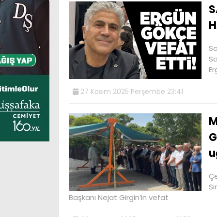
S
H
Sa
Sa
Er
27 Kasım 2025 Perşembe 23:41
M
G
u
Çe
Sı
Başkanı Nejat Girgin’in vefat