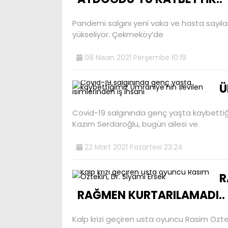
Pandemi salgını yeni vaka ve hasta sayıl
yükseliyor. Çekmeköy’de
08 Nisan 2021 Perşembe 10:19
Ü
Covid-19 salgınında genç yaşta kaybettiği
Kazım Serdaroğlu, bugün ailesi ve
22 Mart 2021 Pazartesi 23:24
R
RAĞMEN KURTARILAMADI..
Kalp krizi geçiren usta oyuncu Rasim Özte