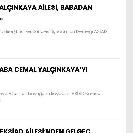
ALÇINKAYA AİLESİ, BABADAN
.
u Birleştirici ve Sanayici İşadamları Derneği ASİAD
ABA CEMAL YALÇINKAYA’YI
ya Ailesi, bir büyüğünü kaybetti. ASİAD Kurucu
ı
EKSİAD AİLESİ’NDEN GELGEÇ