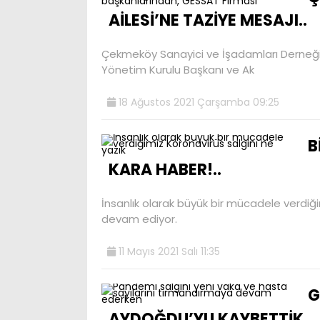
AİLESİ’NE TAZİYE MESAJI..
Çekmeköy Sanayici ve İşadamları Derneğ
Yönetim Kurulu Başkanı ve Ak
18 Ağustos 2021 Çarşamba 09:25
B
KARA HABER!..
İnsanlık olarak büyük bir mücadele verdiği
devam ediyor.
11 Mayıs 2021 Salı 11:35
G
AYDOĞDU’YU KAYBETTİK..