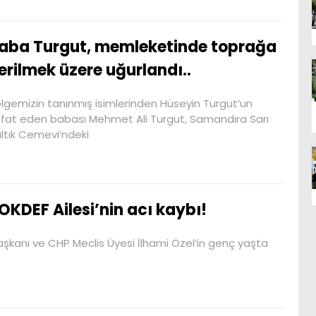
aba Turgut, memleketinde toprağa
erilmek üzere uğurlandı..
lgemizin tanınmış isimlerinden Hüseyin Turgut’un
fat eden babası Mehmet Ali Turgut, Samandıra Sarı
ltık Cemevi’ndeki
OKDEF Ailesi’nin acı kaybı!
şkanı ve CHP Meclis Üyesi İlhami Özel’in genç yaşta