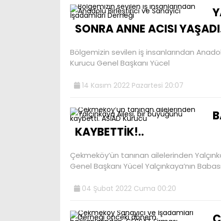
Y
SONRA ANNE ACISI YAŞADI.
Bölgemizin sevilen iş insanlarından Anadol
Kurucu Genel Başkanı Yücel
14 Kasım 2022 Pazartesi 20:07
B
KAYBETTİK!..
Çekmeköy’ün tanınan ailelerinden Yalçınka
Genel Başkanı Yücel Yalçınkaya’nın Babas
04 Şubat 2022 Cuma 00:20
Ç