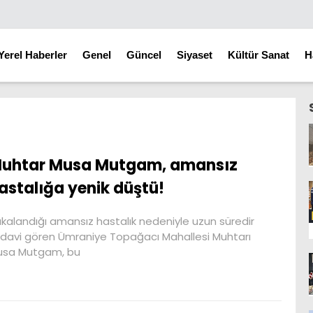
Yerel Haberler
Genel
Güncel
Siyaset
Kültür Sanat
H
uhtar Musa Mutgam, amansız
astalığa yenik düştü!
kalandığı amansız hastalık nedeniyle uzun süredir
davi gören Ümraniye Topağacı Mahallesi Muhtarı
usa Mutgam, bu