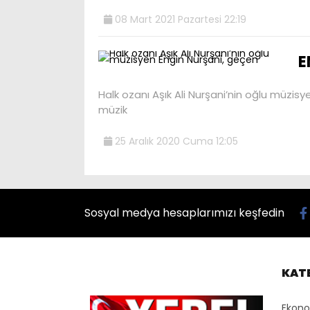
08 Mart 2021 Pazartesi 22:19
E
Halk ozanı Aşık Ali Nurşani’nin oğlu müzisy
müzik
25 Aralık 2020 Cuma 12:05
Sosyal medya hesaplarımızı keşfedin
KAT
Ekon