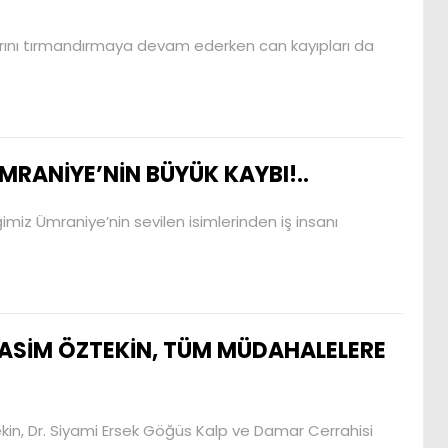
arını tırmandırmaya devam ederken can kayıpları da
MRANİYE’NİN BÜYÜK KAYBI!..
miz Ümraniye’nin sevilen isimlerinden iş insanı
ASİM ÖZTEKİN, TÜM MÜDAHALELERE
kin, Dr. Siyami Ersek Göğüs Kalp ve Damar Cerrahisi