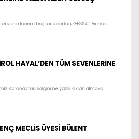
i önceki dönem başkanlarından, GESSAT Firması
İROL HAYAL’DEN TÜM SEVENLERİNE
miz Koronavirüs salgını ne yazık ki can almaya
ENÇ MECLİS ÜYESİ BÜLENT