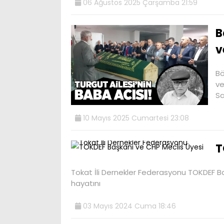
06 Ağustos 2025 Çarşamba 21:59
B
v
Bö
ve
Sa
10 Mayıs 2025 Cumartesi 23:08
T
Tokat İli Dernekler Federasyonu TOKDEF Ba
hayatını
03 Mayıs 2024 Cuma 18:46