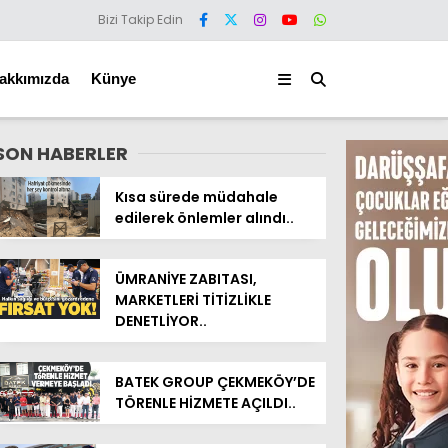
Bizi Takip Edin
akkımızda
Künye
SON HABERLER
Kısa sürede müdahale
edilerek önlemler alındı..
ÜMRANİYE ZABITASI,
MARKETLERİ TİTİZLİKLE
DENETLİYOR..
BATEK GROUP ÇEKMEKÖY’DE
TÖRENLE HİZMETE AÇILDI..