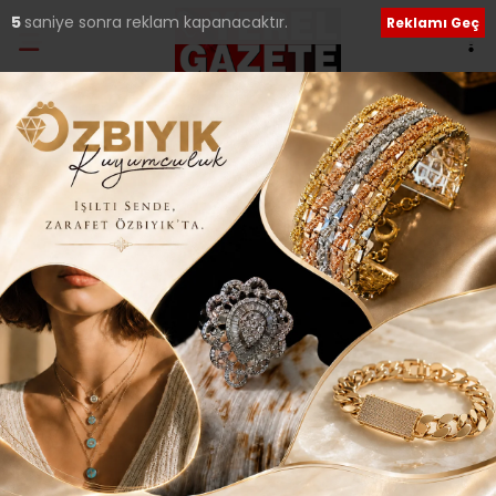
4
saniye sonra reklam kapanacaktır.
Reklamı Geç
Etiket:
Yüksel Atmaca
“SANCAKTEPE’NİN AYDINLIK GELECEĞİ İÇİN
BEN DE VARIM..”
Sancaktepe kamuoyunda sivil toplum kuruluşlarında
üstlendiği etkin görevlerle tanınan Yüksel Atmaca,
Cumhuriyet Halk Partisi’nden meclis
29 Kasım 2023 Çarşamba 22:35
Sosyal medya hesaplarımızı keşfedin