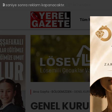
26.1
°
İSTANBUL
2
saniye sonra reklam kapanacaktır.
YAZARLAR
Tüm Manşetler
Ana Sayfa
›
BÖLGEMİZDEN
›
GENEL KURUL DUYURUSU..
GENEL KURUL DU