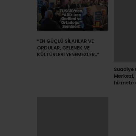
“EN GÜÇLÜ SİLAHLAR VE
Suadiye 
ORDULAR, GELENEK VE
Merkezi, 
KÜLTÜRLERİ YENEMEZLER..”
hizmete a
Dünyanın zengin yemek
kültürleri Tuzla’dan
Türkiye’ye yayılıyor!.