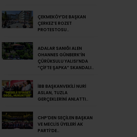
ÇEKMEKÖY’DE BAŞKAN
ÇERKEZ’E ROZET
PROTESTOSU..
ADALAR SANIĞI ALEN
OHANNES GÜNBERK’İN
ÇÜRÜKSULU YALISI’NDA
“ÇİFTE ŞAPKA” SKANDALI..
İBB BAŞKANVEKİLİ NURİ
ASLAN, TUZLA
GERÇEKLERİNİ ANLATTI..
CHP’DEN SEÇİLEN BAŞKAN
VE MECLİS ÜYELERİ AK
PARTİ’DE..