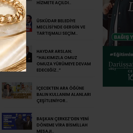
HİZMETE AÇILDI..
ÜSKÜDAR BELEDİYE
MECLİSİ’NDE GERGİN VE
TARTIŞMALI SEÇİM..
HAYDAR ARSLAN;
“HALKIMIZLA OMUZ
OMUZA YÜRÜMEYE DEVAM
EDECEĞİZ..”
İÇECEKTEN ARA ÖĞÜNE
BALIN KULLANIM ALANLARI
ÇEŞİTLENİYOR..
BAŞKAN ÇERKEZ’DEN YENİ
DÖNEME VİRA BİSMİLLAH
MESAJI..