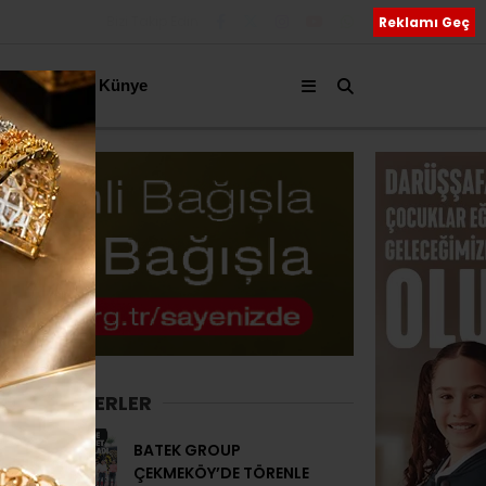
Bizi Takip Edin
Reklamı Geç
akkımızda
Künye
SON HABERLER
BATEK GROUP
ÇEKMEKÖY’DE TÖRENLE