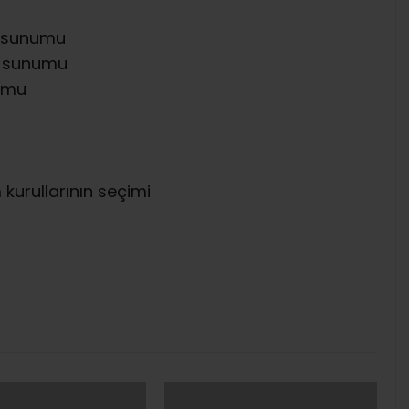
n sunumu
n sunumu
numu
kurullarının seçimi