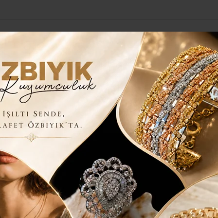
Yerel Haberler
Genel
Güncel
Siyaset
Kültür Sanat
H
YURUSU..