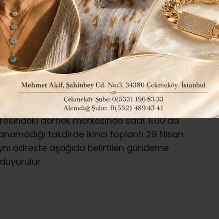
:28
211
BÖLGEMİZDEN
ABONE OL
antısı 23 Nisan 2015 tarihinde Kördere
resindeki dernek merkezinde saat 11.00’da
anamadığı takdirde ikinci toplantı 29 Nisan
ynı adreste aşağıda belirtilen gündeme
duyurulur.