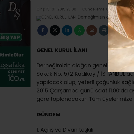
Giriş: 15-01-2015 23:00
Güncelleme: 07-04-2015 20
GENEL KURUL İLANI
Derneğimizin olağan genel kurul topl
Sokak No: 5/2 Kadıköy / İSTANBUL ad
yapılacak olup, yeterli çoğunluk sağl
2015 Çarşamba günü saat 11.00’da a
göre toplanacaktır. Tüm üyelerimize 
GÜNDEM
1. Açılış ve Divan teşkili