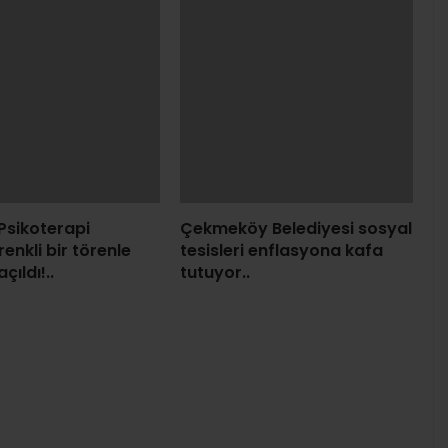
Psikoterapi
Çekmeköy Belediyesi sosyal
renkli bir törenle
tesisleri enflasyona kafa
çıldı!..
tutuyor..