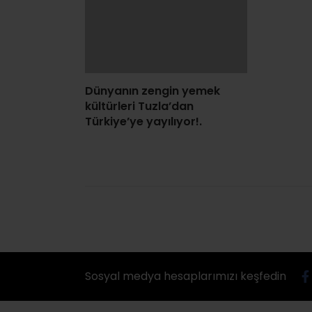
Sosyal medya hesaplarımızı keşfedin
KAT
Ekon
Genel
Günc
Kültü