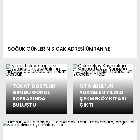
SOĞUK GÜNLERİN SICAK ADRESİ ÜMRANİYE..
TOKAT DOSTLUK
İSTANBUL’UN
GRUBU GÖNÜL
YÜKSELEN YILDIZI
SOFRASINDA
ÇEKMEKÖY KİTABI
BULUŞTU
ÇIKTI