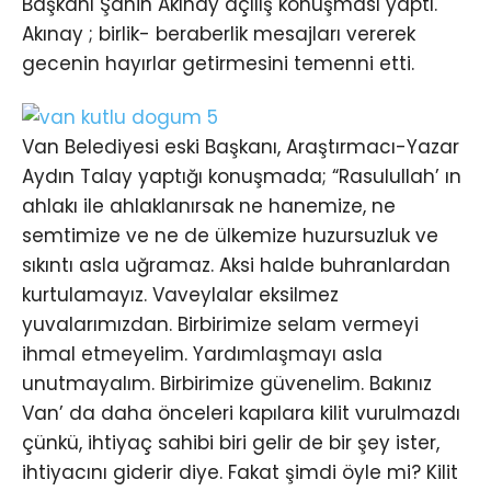
Başkanı Şahin Akınay açılış konuşması yaptı.
Akınay ; birlik- beraberlik mesajları vererek
gecenin hayırlar getirmesini temenni etti.
Van Belediyesi eski Başkanı, Araştırmacı-Yazar
Aydın Talay yaptığı konuşmada; “Rasulullah’ ın
ahlakı ile ahlaklanırsak ne hanemize, ne
semtimize ve ne de ülkemize huzursuzluk ve
sıkıntı asla uğramaz. Aksi halde buhranlardan
kurtulamayız. Vaveylalar eksilmez
yuvalarımızdan. Birbirimize selam vermeyi
ihmal etmeyelim. Yardımlaşmayı asla
unutmayalım. Birbirimize güvenelim. Bakınız
Van’ da daha önceleri kapılara kilit vurulmazdı
çünkü, ihtiyaç sahibi biri gelir de bir şey ister,
ihtiyacını giderir diye. Fakat şimdi öyle mi? Kilit