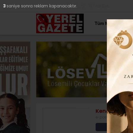
25.5
°
İSTANBUL
2
saniye sonra reklam kapanacaktır.
YAZARLAR
Tüm Manşetler
Kenan BAYLA
e-posta:
kenanbayla