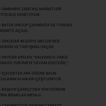
ÜMRANİYE ZABITASI, MARKETLERİ
Dr. N. Linda Fraim
TİTİZLİKLE DENETLİYOR..
ÇOCUĞUN KİŞİLİK GELİŞİMİNDE
ANNE VE BABANIN ÖNEMİ..
BATEK GROUP ÇEKMEKÖY’DE TÖRENLE
HİZMETE AÇILDI..
ÜSKÜDAR BELEDİYE MECLİSİ’NDE
Deniz KALENDERGİL
ŞEERTLİK MERTEBESİ USTALIĞIN
GERGİN VE TARTIŞMALI SEÇİM..
TEMELİ..
HAYDAR ARSLAN; “HALKIMIZLA OMUZ
OMUZA YÜRÜMEYE DEVAM EDECEĞİZ..”
Yeliz Baylam
Hayatın renkleri..
İÇECEKTEN ARA ÖĞÜNE BALIN
KULLANIM ALANLARI ÇEŞİTLENİYOR..
BAŞKAN ÇERKEZ’DEN YENİ DÖNEME
VİRA BİSMİLLAH MESAJI..
ÇEKMEKÖY’DE BAŞKAN ÇERKEZ’E