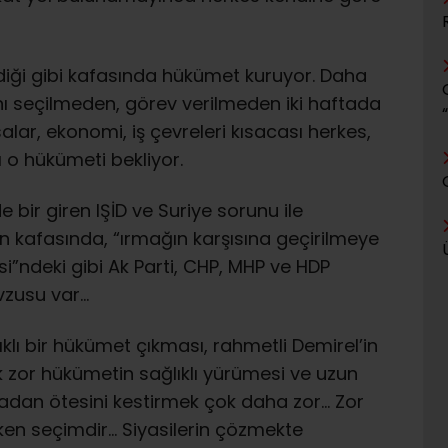
eldiği gibi kafasında hükümet kuruyor. Daha
ı seçilmeden, görev verilmeden iki haftada
salar, ekonomi, iş çevreleri kısacası herkes,
 o hükümeti bekliyor.
bir giren IŞİD ve Suriye sorunu ile
tin kafasında, “ırmağın karşısına geçirilmeye
esi”ndeki gibi Ak Parti, CHP, MHP ve HDP
vzusu var…
klı bir hükümet çıkması, rahmetli Demirel’in
k zor hükümetin sağlıklı yürümesi ve uzun
adan ötesini kestirmek çok daha zor… Zor
rken seçimdir… Siyasilerin çözmekte