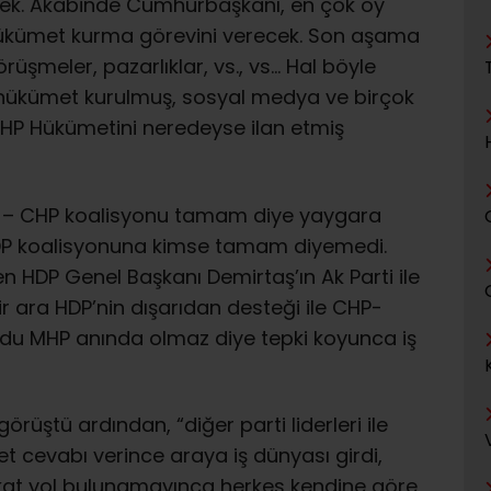
cek. Akabinde Cumhurbaşkanı, en çok oy
hükümet kurma görevini verecek. Son aşama
örüşmeler, pazarlıklar, vs., vs… Hal böyle
 hükümet kurulmuş, sosyal medya ve birçok
 MHP Hükümetini neredeyse ilan etmiş
i – CHP koalisyonu tamam diye yaygara
– HDP koalisyonuna kimse tamam diyemedi.
 HDP Genel Başkanı Demirtaş’ın Ak Parti ile
Bir ara HDP’nin dışarıdan desteği ile CHP-
ldu MHP anında olmaz diye tepki koyunca iş
üştü ardından, “diğer parti liderleri ile
et cevabı verince araya iş dünyası girdi,
akat yol bulunamayınca herkes kendine göre