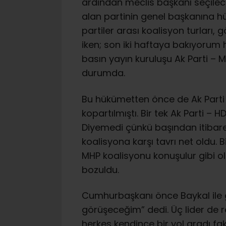
ardından meclis başkanı seçile
alan partinin genel başkanına 
partiler arası koalisyon turları, g
iken; son iki haftaya bakıyorum
basın yayın kuruluşu Ak Parti –
durumda.
Bu hükümetten önce de Ak Part
kopartılmıştı. Bir tek Ak Parti 
Diyemedi çünkü başından itibaren
koalisyona karşı tavrı net oldu. 
MHP koalisyonu konuşulur gibi o
bozuldu.
Cumhurbaşkanı önce Baykal ile gör
görüşeceğim” dedi. Üç lider de r
herkes kendince bir yol aradı f