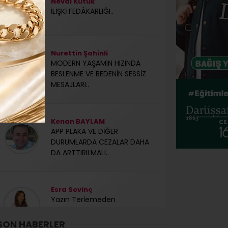
Neval Kütük
İLİŞKİ FEDÂKARLIĞI..
Nurettin Şahinli
MODERN YAŞAMIN HIZINDA
BESLENME VE BEDENİN SESSİZ
MESAJLARI..
Kenan BAYLAM
APP PLAKA VE DİĞER
DURUMLARDA CEZALAR DAHA
DA ARTTIRILMALI..
Esra Sevinç
Yazın Terlemeden
Kaybettiklerimizi Sofrada Geri
Kazanalım!
SON HABERLER