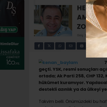
HERKES 
AMA HÜK
ZOR…
Giriş: 22-06-2015 13:
7
geçti. YSK, resmi sonuçları aç
ortada; Ak Parti 258, CHP 132,
hükümet kuramıyor. Yapılacak i
destekli azınlık ya da ülkeyi 
Takvim belli. Önümüzdeki bu haf