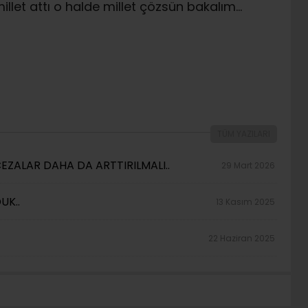
let attı o halde millet çözsün bakalım…
TÜM YAZILARI
ZALAR DAHA DA ARTTIRILMALI..
29 Mart 2026
UK..
13 Kasım 2025
22 Haziran 2025