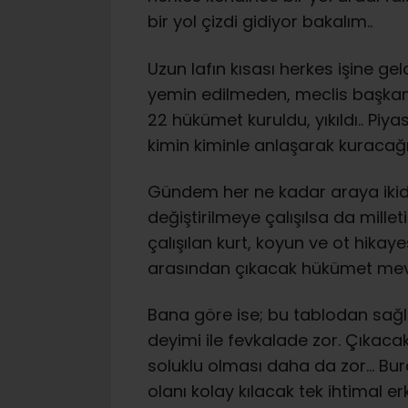
bir yol çizdi gidiyor bakalım..
Uzun lafın kısası herkes işine g
yemin edilmeden, meclis başkan
22 hükümet kuruldu, yıkıldı.. Piya
kimin kiminle anlaşarak kuracağı
Gündem her ne kadar araya ikide 
değiştirilmeye çalışılsa da mille
çalışılan kurt, koyun ve ot hikay
arasından çıkacak hükümet me
Bana göre ise; bu tablodan sağlı
deyimi ile fevkalade zor. Çıkaca
soluklu olması daha da zor… Bur
olanı kolay kılacak tek ihtimal e