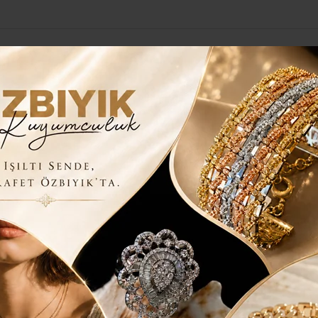
Yerel Haberler
Genel
Güncel
Siyaset
Kültür Sanat
H
M
n@yerelgazete.com.tr
YAZARIN TÜM YAZILARI