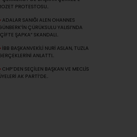
ROZET PROTESTOSU..
ADALAR SANIĞI ALEN OHANNES
GÜNBERK’İN ÇÜRÜKSULU YALISI’NDA
“ÇİFTE ŞAPKA” SKANDALI..
İBB BAŞKANVEKİLİ NURİ ASLAN, TUZLA
GERÇEKLERİNİ ANLATTI..
CHP’DEN SEÇİLEN BAŞKAN VE MECLİS
ÜYELERİ AK PARTİ’DE..