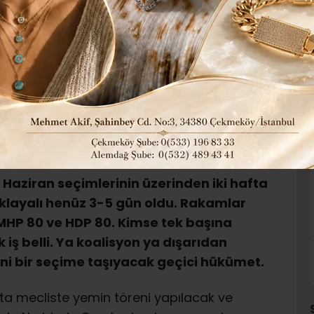
KAFASINA GÖRE KURUYOR
ÜMET İŞİ ZOR DOSTUM
49
Güncelleme: 22-06-2015 14:06
-
+
 Haziran seçimlerinin üzerinden iki hafta
ıklayalı henüz 3-5 gün oldu. Rakamlar
 MHP 80 ve HDP 80. Kimse tek başına
ş belli. Ya koalisyon ya dışarıdan
yeni bir seçime taşıyacak geçici hükümet.
ta mecliste yemin töreni yapılacak ve