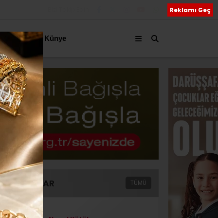
Bizi Takip Edin
Reklamı Geç
akkımızda
Künye
YAZARLAR
TÜMÜ