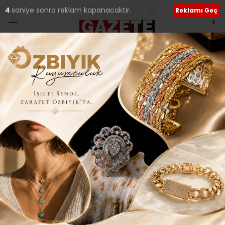
3
saniye sonra reklam kapanacaktır.
Reklamı Geç
Ana Sayfa
›
Yerel Haberler
HOŞGELDİN BEBEK
PROJESİ ŞİMDİ DE
SANCAKTEPE’DE..
Giriş: 09-03-2020 22:51
1938
Yerel Haberler
Güncelleme: 09-03-2020 22:51