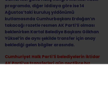
programda, diğer iddiaya göre ise 14
Ağustos’taki kuruluş yıldönümü
kutlamasında Cumhurbaşkanı Erdoğan’ın
takacağı rozetle resmen AK Parti’li olması
beklenirken Kartal Belediye Başkanı Gökhan
Yüksel’in de aynı şekilde transfer için onay
beklediği gelen bilgiler arasında.
Cumhuriyet Halk Parti’li belediyelerin iktidar
AK Parti’ye transferleri gün geçtikçe hız
kazanıyor.
Sözcü Gazetesi’nin haberine göre;
İstanbul’da Tuzla, Şile ve Çekmeköy gibi CHP’li
üç ilçe belediyesi AK Parti’ye geçmek için gün
sayıyor. Transfer iddialarının ardından
telefonlara çıkmayan ve iddiaları
yalanlamayan üç belediye başkanının 14