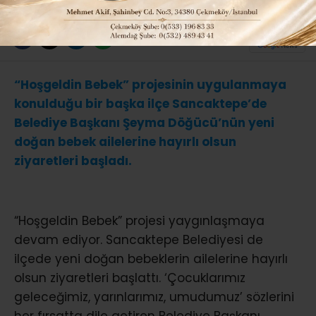
ABONE OL
“Hoşgeldin Bebek” projesinin uygulanmaya
konulduğu bir başka ilçe Sancaktepe’de
Belediye Başkanı Şeyma Döğücü’nün yeni
doğan bebek ailelerine hayırlı olsun
ziyaretleri başladı.
“Hoşgeldin Bebek” projesi yaygınlaşmaya
devam ediyor. Sancaktepe Belediyesi de
ilçede yeni doğan bebeklerin ailelerine hayırlı
olsun ziyaretleri başlattı. ‘Çocuklarımız
geleceğimiz, yarınlarımız, umudumuz’ sözlerini
her fırsatta dile getiren Belediye Başkanı