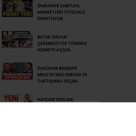
ÜMRANİYE ZABITASI,
MARKETLERİ TİTİZLİKLE
DENETLİYOR..
BATEK GROUP
ÇEKMEKÖY’DE TÖRENLE
HİZMETE AÇILDI..
ÜSKÜDAR BELEDİYE
MECLİSİ’NDE GERGİN VE
TARTIŞMALI SEÇİM..
HAYDAR ARSLAN;
“HALKIMIZLA OMUZ
OMUZA YÜRÜMEYE DEVAM
EDECEĞİZ..”