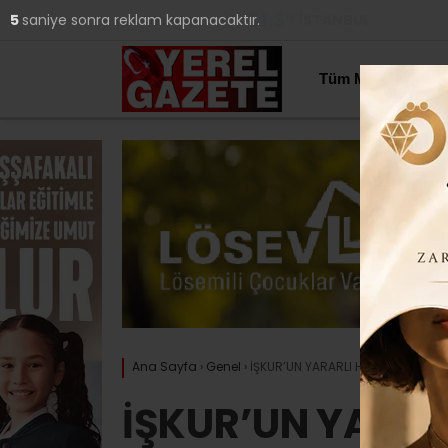
31.3
°
İSTANBUL
3
saniye sonra reklam kapanacaktır.
YAZARLAR
Tüm Manşetler
Ana Sayfa
›
Genel
›
İŞKUR’UN YARARLI HİZMETİ SÜRÜY
İŞKUR’UN YARAR