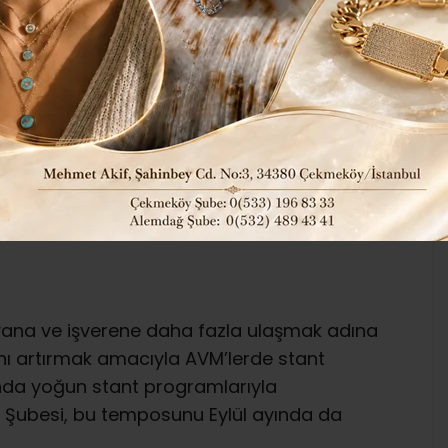
43
198
Genel
ABONE OL
 da AVM’lerde açtığı stantlarla
m ediyor. Bu yararlı çalışmayı İŞKUR
nkaya da ziyaret ederek bizzat yerinde
ayana ve işverene daha fazla ulaşmak adına
ını artırmak amacıyla AVM’lerde stant
da yoğun stant programlarıyla
 Şubesi, bu temposunu Eylül ayında da