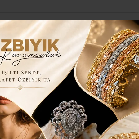
Yerel Haberler
Genel
Güncel
Siyaset
Kültür Sanat
H
OR
LI HİZMETİ SÜRÜYOR