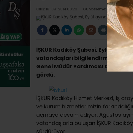
Giriş: 18-09-2014 00:20
Güncelleme: 11-07-2018 12:
İŞKUR Kadıköy Şubesi, Eylül ayında
vatandaşları bilgilendirmeye deva
Genel Müdür Yardımcısı Cafer Uzu
gördü.
İŞKUR Kadıköy Hizmet Merkezi, iş ar
ve kurum hizmetlerimizin farkındalığ
açmaya devam ediyor. Ağustos ayın
vatandaşlarla buluşan İŞKUR Kadıköy
sürdürüyor.