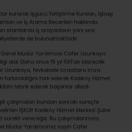
r kurarak İşgücü Yetiştirme Kursları, İşbaşı
ramları ve İş Arama Becerileri hakkında
an stantlarda iş arayanların yanı sıra
aliyetlerde de bulunulmaktadır.
 Genel Müdür Yardımcısı Cafer Uzunkaya
i aldı. Daha önce 15 yıl İSKİ’de idarecilik
r Uzunkaya, fevkalade icraatlara imza
n farkındalığını fark ederek Kadıköy Hizmet
bini tebrik ederek başarılar diledi.
gili çalışmaları bundan sonraki süreçte
belirten İŞKUR Kadıköy Hizmet Merkezi Şube
i sürekli vereceğiz. Bu çalışmalarımıza
nel Müdür Yardımcımız sayın Cafer