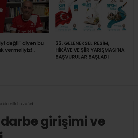
iyi değil” diyen bu
22. GELENEKSEL RESİM,
k vermeliyiz!..
HİKÂYE VE ŞİİR YARIŞMASI’NA
BAŞVURULAR BAŞLADI
ir milletin zaferi..
darbe girişimi ve
..