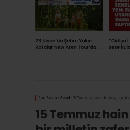
23 Nisan’da Şehre Yakın
“Gidişat 
Rotalar New Aren Tour’da…
sese kula
Ana Sayfa
›
Genel
›
15 Temmuz hain darbe girişimi ve b
15 Temmuz hain 
bir milletin zaferi