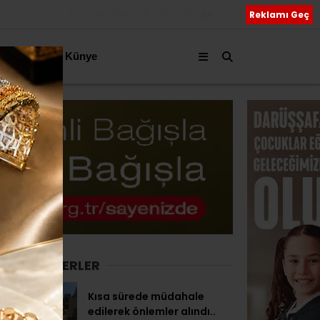
Bizi Takip Edin
Reklamı Geç
akkımızda
Künye
SON HABERLER
Kısa sürede müdahale
edilerek önlemler alındı..