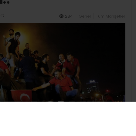
:17
284
Genel
Tüm Manşetler