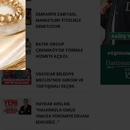
ÜMRANİYE ZABITASI,
MARKETLERİ TİTİZLİKLE
DENETLİYOR..
BATEK GROUP
ÇEKMEKÖY’DE TÖRENLE
HİZMETE AÇILDI..
ÜSKÜDAR BELEDİYE
MECLİSİ’NDE GERGİN VE
TARTIŞMALI SEÇİM..
HAYDAR ARSLAN;
“HALKIMIZLA OMUZ
OMUZA YÜRÜMEYE DEVAM
EDECEĞİZ..”