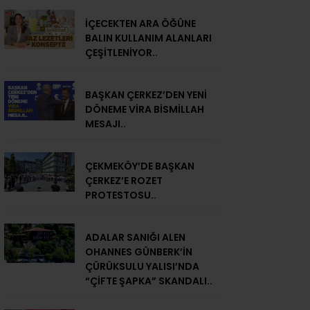
İÇECEKTEN ARA ÖĞÜNE
BALIN KULLANIM ALANLARI
ÇEŞİTLENİYOR..
BAŞKAN ÇERKEZ’DEN YENİ
DÖNEME VİRA BİSMİLLAH
MESAJI..
ÇEKMEKÖY’DE BAŞKAN
ÇERKEZ’E ROZET
PROTESTOSU..
ADALAR SANIĞI ALEN
OHANNES GÜNBERK’İN
ÇÜRÜKSULU YALISI’NDA
“ÇİFTE ŞAPKA” SKANDALI..