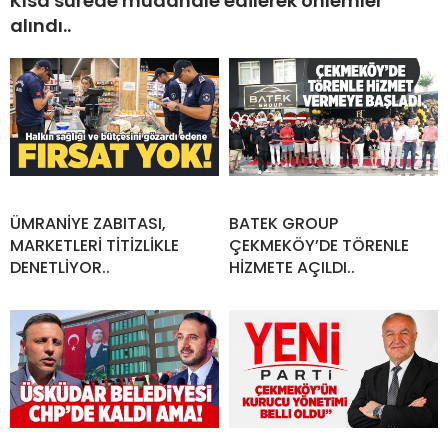
Kısa sürede müdahale edilerek önlemler
alındı..
ÜMRANİYE ZABITASI,
BATEK GROUP
MARKETLERİ TİTİZLİKLE
ÇEKMEKÖY’DE TÖRENLE
DENETLİYOR..
HİZMETE AÇILDI..