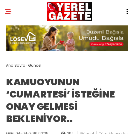
Ana Sayfa
›
Güncel
KAMUOYUNUN
‘CUMARTESİ’ İSTEĞİNE
ONAY GELMESİ
BEKLENİYOR..
Giriş: 04-04-2016 00:38
254
Güncel
Tüm Manşetler