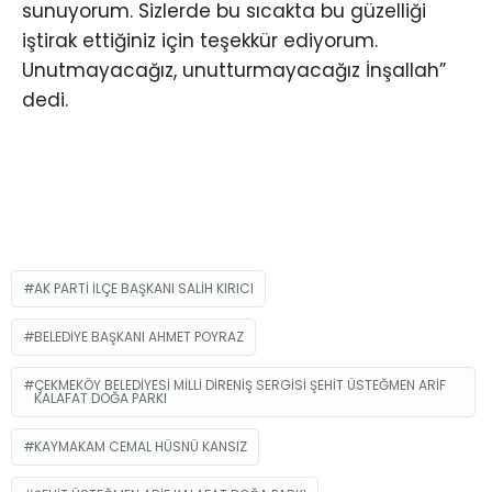
sunuyorum. Sizlerde bu sıcakta bu güzelliği
iştirak ettiğiniz için teşekkür ediyorum.
Unutmayacağız, unutturmayacağız İnşallah”
dedi.
AK PARTI İLÇE BAŞKANI SALIH KIRICI
BELEDIYE BAŞKANI AHMET POYRAZ
ÇEKMEKÖY BELEDIYESI MILLI DIRENIŞ SERGISI ŞEHIT ÜSTEĞMEN ARIF
KALAFAT DOĞA PARKI
KAYMAKAM CEMAL HÜSNÜ KANSIZ