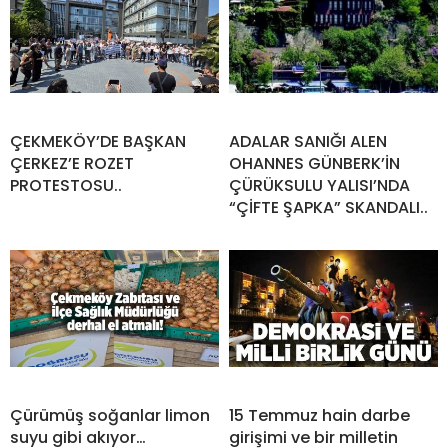
ÇEKMEKÖY’DE BAŞKAN
ADALAR SANIĞI ALEN
ÇERKEZ’E ROZET
OHANNES GÜNBERK’İN
PROTESTOSU..
ÇÜRÜKSULU YALISI’NDA
“ÇİFTE ŞAPKA” SKANDALI..
Çürümüş soğanlar limon
15 Temmuz hain darbe
suyu gibi akıyor…
girişimi ve bir milletin