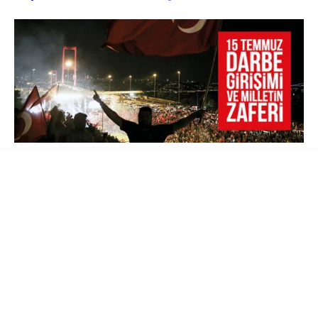
Türk Silahlı Kuvvetlerinin resmî internet sitesi
ve TRT’de yayınlanan bildiride
ordunun
yönetime el koyduğu ifade edilerek ülkede
sıkıyönetim ve sokağa çıkma yasağı ilan
edildiği açıklandı. İstanbul’daki Boğaziçi ve
Fatih Sultan Mehmet Köprüsü jandarma
tarafından kapatıldı, Türkiye Büyük Millet Meclisi
Başkanı İsmail Kahraman ve yaklaşık 50 kadar