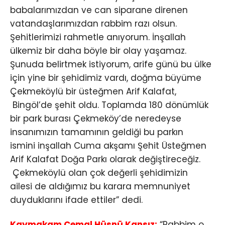
babalarımızdan ve can siparane direnen
vatandaşlarımızdan rabbim razı olsun.
Şehitlerimizi rahmetle anıyorum. İnşallah
ülkemiz bir daha böyle bir olay yaşamaz.
Şunuda belirtmek istiyorum, arife günü bu ülke
için yine bir şehidimiz vardı, doğma büyüme
Çekmeköylü bir üsteğmen Arif Kalafat,
Bingöl’de şehit oldu. Toplamda 180 dönümlük
bir park burası Çekmeköy’de neredeyse
insanımızın tamamının geldiği bu parkın
ismini inşallah Cuma akşamı Şehit Üsteğmen
Arif Kalafat Doğa Parkı olarak değiştireceğiz.
Çekmeköylü olan çok değerli şehidimizin
ailesi de aldığımız bu karara memnuniyet
duyduklarını ifade ettiler” dedi.
Kaymakam Cemal Hüsnü Kansız;
“Rabbim o