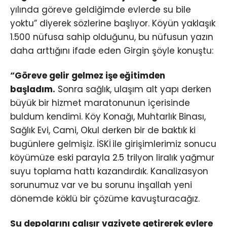
yılında göreve geldiğimde evlerde su bile
yoktu” diyerek sözlerine başlıyor. Köyün yaklaşık
1.500 nüfusa sahip olduğunu, bu nüfusun yazın
daha arttığını ifade eden Girgin şöyle konuştu:
“Göreve gelir gelmez işe eğitimden
başladım.
Sonra sağlık, ulaşım alt yapı derken
büyük bir hizmet maratonunun içerisinde
buldum kendimi. Köy Konağı, Muhtarlık Binası,
Sağlık Evi, Cami, Okul derken bir de baktık ki
bugünlere gelmişiz. İSKİ ile girişimlerimiz sonucu
köyümüze eski parayla 2.5 trilyon liralık yağmur
suyu toplama hattı kazandırdık. Kanalizasyon
sorunumuz var ve bu sorunu inşallah yeni
dönemde köklü bir çözüme kavuşturacağız.
Su depolarını çalışır vaziyete getirerek evlere