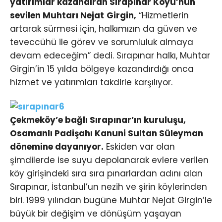
yatırımlar kazandıran Sırapınar Köyü’nün
sevilen Muhtarı Nejat Girgin,
“Hizmetlerin
artarak sürmesi için, halkımızın da güven ve
teveccühü ile görev ve sorumluluk almaya
devam edeceğim” dedi. Sırapınar halkı, Muhtar
Girgin’in 15 yılda bölgeye kazandırdığı onca
hizmet ve yatırımları takdirle karşılıyor.
Çekmeköy’e bağlı Sırapınar’ın kuruluşu,
Osamanlı Padişahı Kanuni Sultan Süleyman
dönemine dayanıyor.
Eskiden var olan
şimdilerde ise suyu depolanarak evlere verilen
köy girişindeki sıra sıra pınarlardan adını alan
Sırapınar, İstanbul’un nezih ve şirin köylerinden
biri. 1999 yılından bugüne Muhtar Nejat Girgin’le
büyük bir değişim ve dönüşüm yaşayan